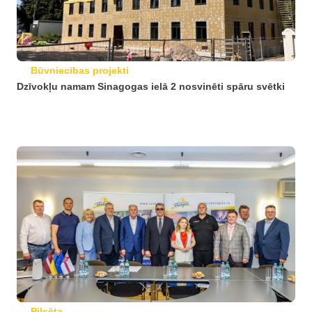
Būvniecības projekti
Dzīvokļu namam Sinagogas ielā 2 nosvinēti spāru svētki
Pilsēta