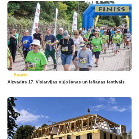
Sports
Aizvadīts 17. Vislatvijas nūjošanas un iešanas festivāls