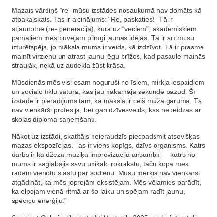
Mazais vārdiņš “re” mūsu izstādes nosaukumā nav domāts kā
atpakaļskats. Tas ir aicinājums: “Re, paskaties!” Tā ir
atjaunotne (re- ģenerācija), kurā uz “veciem”, akadēmiskiem
pamatiem mēs būvējam pilnīgi jaunas idejas. Tā ir arī mūsu
izturētspēja, jo māksla mums ir veids, kā izdzīvot. Tā ir prasme
mainīt virzienu un atrast jaunu jēgu brīžos, kad pasaule mainās
straujāk, nekā uz audekla žūst krāsa.
Mūsdienās mēs visi esam noguruši no īsiem, mirkļa iespaidiem
un sociālo tīklu satura, kas jau nākamajā sekundē pazūd. Šī
izstāde ir pierādījums tam, ka māksla ir ceļš mūža garumā. Tā
nav vienkārši profesija, bet gan dzīvesveids, kas nebeidzas ar
skolas diploma saņemšanu.
Nākot uz izstādi, skatītājs neieraudzīs piecpadsmit atsevišķas
mazas ekspozīcijas. Tas ir viens kopīgs, dzīvs organisms. Katrs
darbs ir kā džeza mūziķa improvizācija ansamblī — katrs no
mums ir saglabājis savu unikālo rokrakstu, taču kopā mēs
radām vienotu stāstu par šodienu. Mūsu mērķis nav vienkārši
atgādināt, ka mēs joprojām eksistējam. Mēs vēlamies parādīt,
ka elpojam vienā ritmā ar šo laiku un spējam radīt jaunu,
spēcīgu enerģiju.”