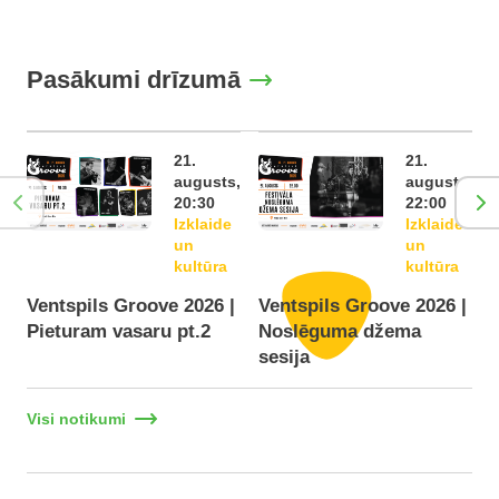
Pasākumi drīzumā
21.
21.
augusts,
augusts,
20:30
22:00
Izklaide
Izklaide
un
un
kultūra
kultūra
Ventspils Groove 2026 |
Ventspils Groove 2026 |
Pieturam vasaru pt.2
Noslēguma džema
F
sesija
Visi notikumi