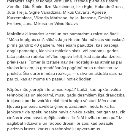
rokraksts saplūst kopējā vēstījumā. Izstādē piedalās Ēstere
Zemīte, Gita Šmite, Ilze Makstniece, Ilze Egle, Rolands Gross,
Juta Treija, Signe Vanadziņa, Mikus Čavarts, Agnese
Kurzemniece, Viktorija Matisone, Agija Jansone, Dmitrijs
Frolovs, Jana Mikosa un Vilnis Bulavs.
Mākslinieki izstādes ieceri un tās pamatdomu raksturo šādi:
“Mūsu kopīgais ceļš sākās Jaņa Rozentāla mākslas vidusskolā
pirms gandrīz 40 gadiem. Mēs esam paaudze, kas paspēja
apgūt pamatīgu, klasisku mākslas skolu vēl padomju gados,
taču patieso radošo brīvību ieguva brīdī, kad sabruka dzelzs
priekškars. Tomēr šī izstāde nav dēļ nostalģiskas atmiņas par
skolas laikiem, jo gremdēšanās pagātnē neko nekustina uz
priekšu. Šie darbi ir mūsu reakcija — dzīva un aktuāla saruna
par to, kas ar mums un pasauli notiek šodien.
Kāpēc mēs joprojām turamies kopā? Laikā, kad apkārt valda
tehnoloģijas un algoritmi, mūsu gadu desmitiem ilgā draudzība
ir kļuvusi par ko vairāk nekā tikai kopīgu vēsturi. Mēs esam
kļuvuši par pašu izvēlētu ģimeni. Zinātnieki mēdz teikt, ka
jebkura tīkla spēku nosaka nevis cilvēku skaits, bet gan tas, cik
ciešas ir viņu savstarpējās saites. Tieši šī tuvība mums palīdz
saglabāt līdzsvaru un radošo drosmi brīžos, kad pasaule
piedzīvo krīzes, karus un tehnoloģiju apvērsumus.