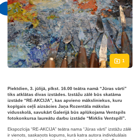
1
Piektdien, 3. jūlijā, plkst. 16.00 teātra namā “Jūras vārti”
tiks atklātas divas izstādes. Izstāžu zālē būs skatāma
izstāde “RE-AKCIJA”, kas apvieno māksliniekus, kuru
kopīgais ceļš aizsācies Jaņa Rozentāla mākslas
vidusskolā, savukārt Galerijā būs aplūkojama Ventspils
fotokonkursa laureātu darbu izstāde “Mirklis Ventspilī”.
Ekspozīcija “RE-AKCIJA” teātra nama “Jūras vārti” izstāžu zālē
ir vienots, saskaņots kopums, kurā katra autora individuālais