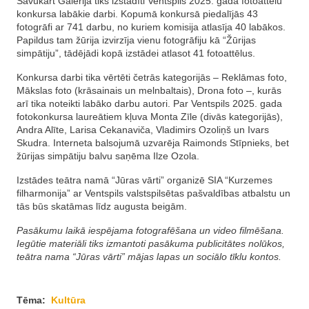
Savukārt Galerijā tiks izstādīti Ventspils 2025. gada fotoattēlu
konkursa labākie darbi. Kopumā konkursā piedalījās 43
fotogrāfi ar 741 darbu, no kuriem komisija atlasīja 40 labākos.
Papildus tam žūrija izvirzīja vienu fotogrāfiju kā “Žūrijas
simpātiju”, tādējādi kopā izstādei atlasot 41 fotoattēlus.
Konkursa darbi tika vērtēti četrās kategorijās – Reklāmas foto,
Mākslas foto (krāsainais un melnbaltais), Drona foto –, kurās
arī tika noteikti labāko darbu autori. Par Ventspils 2025. gada
fotokonkursa laureātiem kļuva Monta Zīle (divās kategorijās),
Andra Alīte, Larisa Cekanaviča, Vladimirs Ozoliņš un Ivars
Skudra. Interneta balsojumā uzvarēja Raimonds Stīpnieks, bet
žūrijas simpātiju balvu saņēma Ilze Ozola.
Izstādes teātra namā “Jūras vārti” organizē SIA “Kurzemes
filharmonija” ar Ventspils valstspilsētas pašvaldības atbalstu un
tās būs skatāmas līdz augusta beigām.
Pasākumu laikā iespējama fotografēšana un video filmēšana.
Iegūtie materiāli tiks izmantoti pasākuma publicitātes nolūkos,
teātra nama “Jūras vārti” mājas lapas un sociālo tīklu kontos.
Tēma:
Kultūra