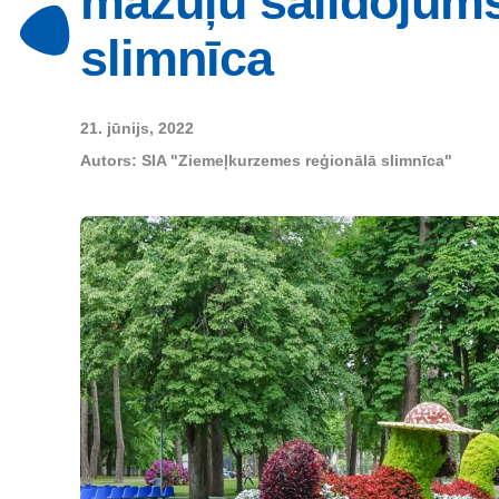
mazuļu salidojum
slimnīca
21. jūnijs, 2022
Autors:
SIA "Ziemeļkurzemes reģionālā slimnīca"