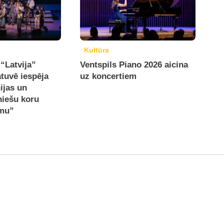
Kultūra
“Latvija”
Ventspils Piano 2026 aicina
tuvē iespēja
uz koncertiem
ijas un
niešu koru
mu”