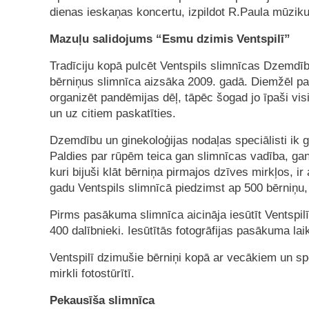
dienas ieskaņas koncertu, izpildot R.Paula mūziku
Mazuļu salidojums “Esmu dzimis Ventspilī”
Tradīciju kopā pulcēt Ventspils slimnīcas Dzemdīb
bērniņus slimnīca aizsāka 2009. gadā. Diemžēl pa
organizēt pandēmijas dēļ, tāpēc šogad jo īpaši vis
un uz citiem paskatīties.
Dzemdību un ginekoloģijas nodaļas speciālisti ik 
Paldies par rūpēm teica gan slimnīcas vadība, gan
kuri bijuši klāt bērniņa pirmajos dzīves mirkļos, i
gadu Ventspils slimnīcā piedzimst ap 500 bērniņu,
Pirms pasākuma slimnīca aicināja iesūtīt Ventspil
400 dalībnieki. Iesūtītās fotogrāfijas pasākuma la
Ventspilī dzimušie bērniņi kopā ar vecākiem un sp
mirkli fotostūrītī.
Pekausīša slimnīca