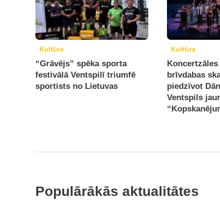
Kultūra
Kultūra
“Grāvējs” spēka sporta
Koncertzāles 
festivālā Ventspilī triumfē
brīvdabas ska
sportists no Lietuvas
piedzīvot Dān
Ventspils jau
“Kopskanēju
Populārākās aktualitātes