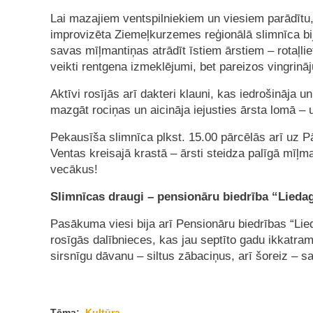
Lai mazajiem ventspilniekiem un viesiem parādītu,
improvizēta Ziemeļkurzemes reģionālā slimnīca bij
savas mīļmantiņas atrādīt īstiem ārstiem – rotaļlie
veikti rentgena izmeklējumi, bet pareizos vingrināj
Aktīvi rosījās arī dakteri klauni, kas iedrošināja u
mazgāt rociņas un aicināja iejusties ārsta lomā – u
Pekausīša slimnīca plkst. 15.00 pārcēlās arī uz P
Ventas kreisajā krastā – ārsti steidza palīgā mīļma
vecākus!
Slimnīcas draugi – pensionāru biedrība “Lieda
Pasākuma viesi bija arī Pensionāru biedrības “Lied
rosīgās dalībnieces, kas jau septīto gadu ikkatr
sirsnīgu dāvanu – siltus zābaciņus, arī šoreiz – s
Tēma:
Kultūra