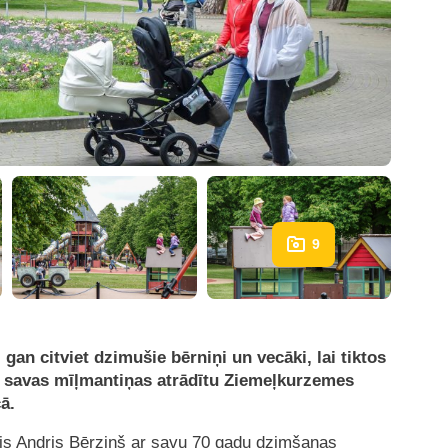
9
 gan citviet dzimušie bērniņi un vecāki, lai tiktos
 savas mīļmantiņas atrādītu Ziemeļkurzemes
ā.
ris Andris Bērziņš ar savu 70 gadu dzimšanas