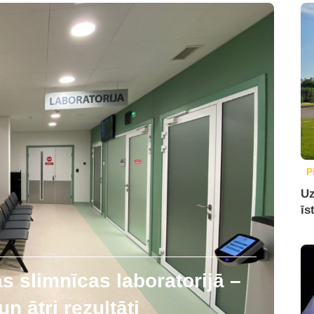
P
Uz
īs
 slimnīcas laboratorijā –
n ātri rezultāti