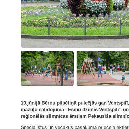
19.jūnijā Bērnu pilsētiņā pulcējās gan Ventspilī,
mazuļu salidojumā “Esmu dzimis Ventspilī” un
reģionālās slimnīcas ārstiem Pekausīša slimnīc
Speciālistus un vecākus pasākumā priecēja aktie