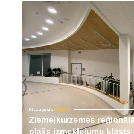
06. augusts
Pilsēta
Ziemeļkurzemes reģionālās
plašs izmeklējumu klāsts u