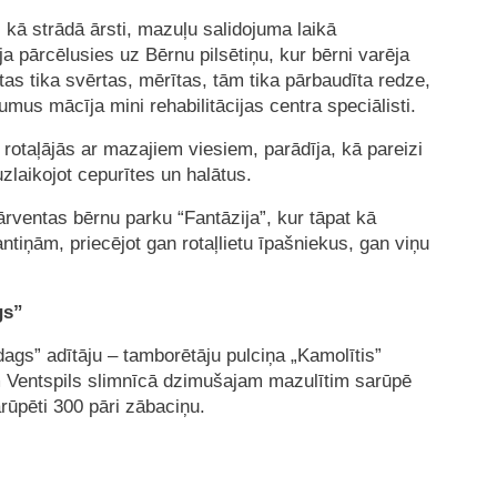
 kā strādā ārsti, mazuļu salidojuma laikā
a pārcēlusies uz Bērnu pilsētiņu, kur bērni varēja
tas tika svērtas, mērītas, tām tika pārbaudīta redze,
umus mācīja mini rehabilitācijas centra speciālisti.
n rotaļājās ar mazajiem viesiem, parādīja, kā pareizi
zlaikojot cepurītes un halātus.
ārventas bērnu parku “Fantāzija”, kur tāpat kā
ntiņām, priecējot gan rotaļlietu īpašniekus, gan viņu
gs”
ags” adītāju – tamborētāju pulciņa „Kamolītis”
am Ventspils slimnīcā dzimušajam mazulītim sarūpē
arūpēti 300 pāri zābaciņu.