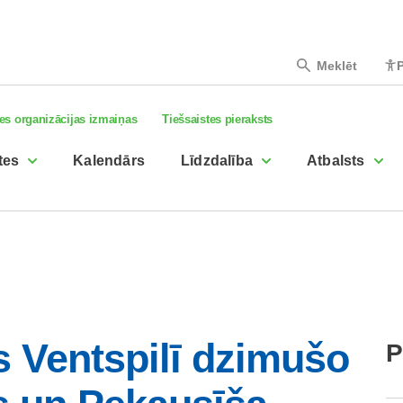
Meklēt
P
es organizācijas izmaiņas
Tiešsaistes pieraksts
tes
Kalendārs
Līdzdalība
Atbalsts
ts Ventspilī dzimušo
P