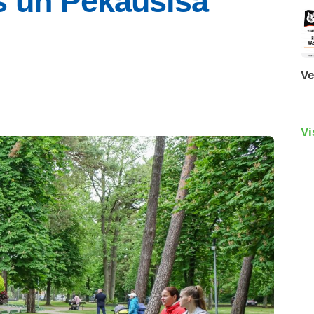
s un Pekausīša
Ve
Vi