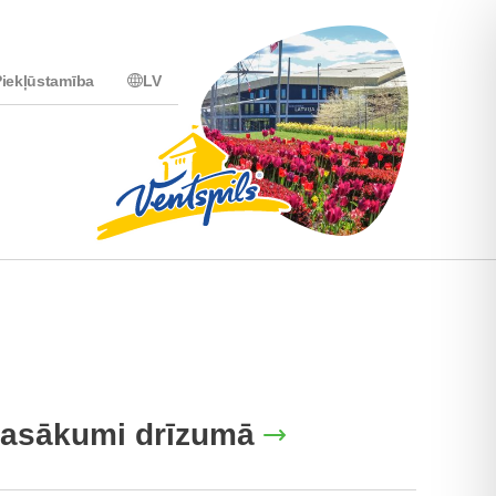
iekļūstamība
LV
asākumi drīzumā