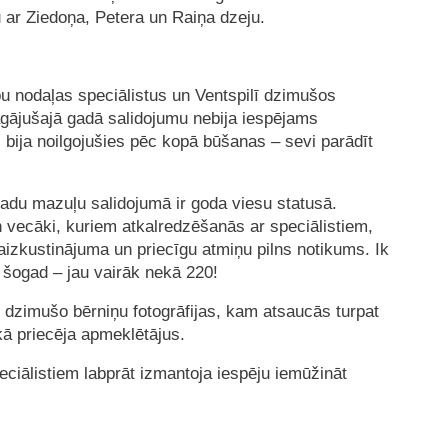
 ar Ziedoņa, Petera un Raiņa dzeju.
u nodaļas speciālistus un Ventspilī dzimušos
gājušajā gadā salidojumu nebija iespējams
i bija noilgojušies pēc kopā būšanas – sevi parādīt
gadu mazuļu salidojumā ir goda viesu statusā.
 vecāki, kuriem atkalredzēšanās ar speciālistiem,
r aizkustinājuma un priecīgu atmiņu pilns notikums. Ik
 šogad – jau vairāk nekā 220!
ī dzimušo bērniņu fotogrāfijas, kam atsaucās turpat
ikā priecēja apmeklētājus.
eciālistiem labprāt izmantoja iespēju iemūžināt