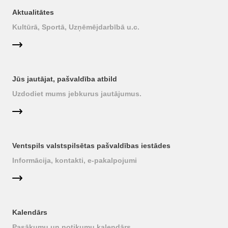
Aktualitātes
Kultūrā, Sportā, Uzņēmējdarbībā u.c.
Jūs jautājat, pašvaldība atbild
Uzdodiet mums jebkurus jautājumus.
Ventspils valstspilsētas pašvaldības iestādes
Informācija, kontakti, e-pakalpojumi
Kalendārs
Pasākumu un notikumu kalendārs