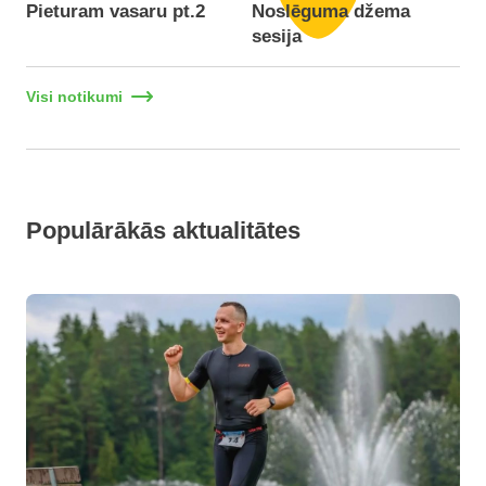
Pieturam vasaru pt.2
Noslēguma džema
F
sesija
Visi notikumi
Populārākās aktualitātes