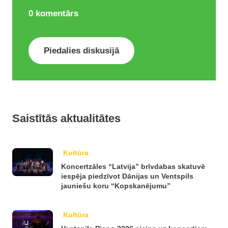
0
komentārs
Piedalies diskusijā
Saistītās aktualitātes
Kultūra
Koncertzāles “Latvija” brīvdabas skatuvē
iespēja piedzīvot Dānijas un Ventspils
jauniešu koru “Kopskanējumu”
Kultūra