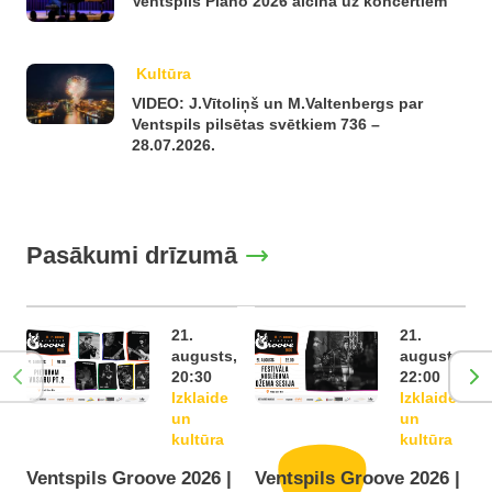
Ventspils Piano 2026 aicina uz koncertiem
Kultūra
VIDEO: J.Vītoliņš un M.Valtenbergs par
Ventspils pilsētas svētkiem 736 –
28.07.2026.
Pasākumi drīzumā
21.
21.
augusts,
augusts,
20:30
22:00
Izklaide
Izklaide
un
un
kultūra
kultūra
Ventspils Groove 2026 |
Ventspils Groove 2026 |