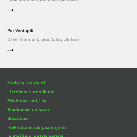
Par Ventspili
Dzīve Ventspilī, vide, fakti, vēsture
Noderīgi kontakti
Lietošanas noteikumi
Privātuma politika
Trauksmes celšana
Sīkdatnes
Piekļūstamības paziņojums
Iepriekšējā portāla versija