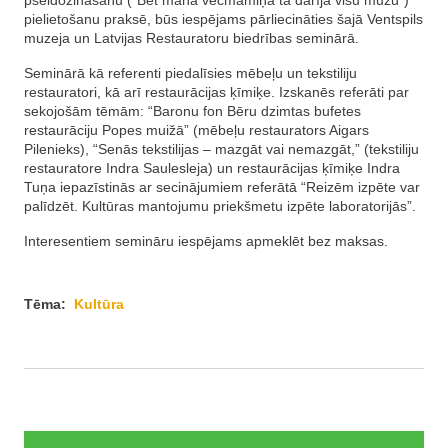
pseidozināšanu (“Bet mana vecmāmiņa tā darīja visu mūžu”)
pielietošanu praksē, būs iespējams pārliecināties šajā Ventspils
muzeja un Latvijas Restauratoru biedrības seminārā.
Seminārā kā referenti piedalīsies mēbeļu un tekstiliju
restauratori, kā arī restaurācijas ķīmiķe. Izskanēs referāti par
sekojošām tēmām: “Baronu fon Bēru dzimtas bufetes
restaurāciju Popes muižā” (mēbeļu restaurators Aigars
Pilenieks), “Senās tekstilijas – mazgāt vai nemazgāt,” (tekstiliju
restauratore Indra Saulesleja) un restaurācijas ķīmiķe Indra
Tuņa iepazīstinās ar secinājumiem referātā “Reizēm izpēte var
palīdzēt. Kultūras mantojumu priekšmetu izpēte laboratorijās”.
Interesentiem semināru iespējams apmeklēt bez maksas.
Tēma:
Kultūra