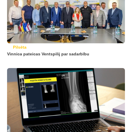
Pilsēta
Vinnica pateicas Ventspilij par sadarbību