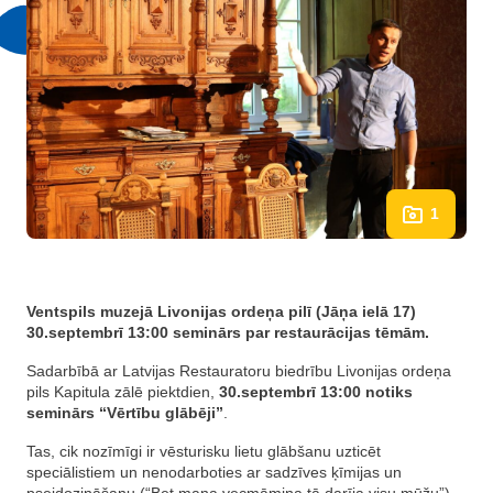
1
Ventspils muzejā Livonijas ordeņa pilī (Jāņa ielā 17)
30.septembrī 13:00 seminārs par restaurācijas tēmām
.
Sadarbībā ar Latvijas Restauratoru biedrību Livonijas ordeņa
pils Kapitula zālē piektdien,
30.septembrī 13:00 notiks
seminārs “Vērtību glābēji”
.
Tas, cik nozīmīgi ir vēsturisku lietu glābšanu uzticēt
speciālistiem un nenodarboties ar sadzīves ķīmijas un