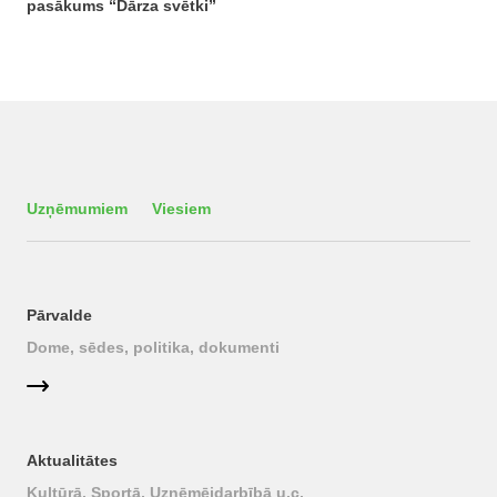
pasākums “Dārza svētki”
Uzņēmumiem
Viesiem
Pārvalde
Dome, sēdes, politika, dokumenti
Aktualitātes
Kultūrā, Sportā, Uzņēmējdarbībā u.c.