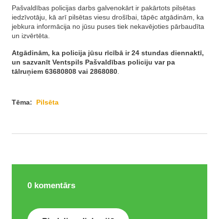
Pašvaldības policijas darbs galvenokārt ir pakārtots pilsētas
iedzīvotāju, kā arī pilsētas viesu drošībai, tāpēc atgādinām, ka
jebkura informācija no jūsu puses tiek nekavējoties pārbaudīta
un izvērtēta.
Atgādinām, ka policija jūsu rīcībā ir 24 stundas diennaktī,
un sazvanīt Ventspils Pašvaldības policiju var pa
tālruņiem 63680808 vai 2868080
.
Tēma:
Pilsēta
0
komentārs