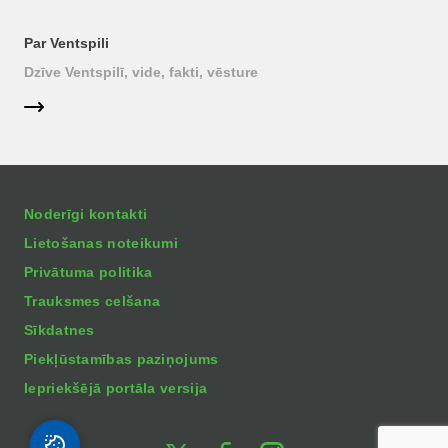
Par Ventspili
Dzīve Ventspilī, vide, fakti, vēsture
Noderīgi kontakti
Lietošanas noteikumi
Privātuma politika
Trauksmes celšana
Sīkdatnes
Piekļūstamības paziņojums
Iepriekšējā portāla versija