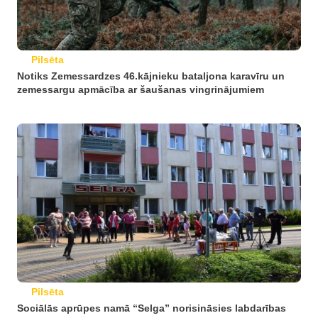
Pilsēta
Notiks Zemessardzes 46.kājnieku bataljona karavīru un
zemessargu apmācība ar šaušanas vingrinājumiem
Pilsēta
Sociālās aprūpes namā “Selga” norisināsies labdarības