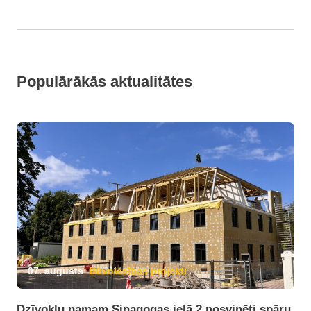
Populārākās aktualitātes
07. augusts
Būvniecības projekti
Dzīvokļu namam Sinagogas ielā 2 nosvinēti spāru