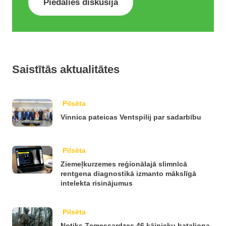
Piedalies diskusijā
Saistītās aktualitātes
Pilsēta
Vinnica pateicas Ventspilij par sadarbību
Pilsēta
Ziemeļkurzemes reģionālajā slimnīcā
rentgena diagnostikā izmanto mākslīgā
intelekta risinājumus
Pilsēta
Notiks Zemessardzes 46.kājnieku bataljona