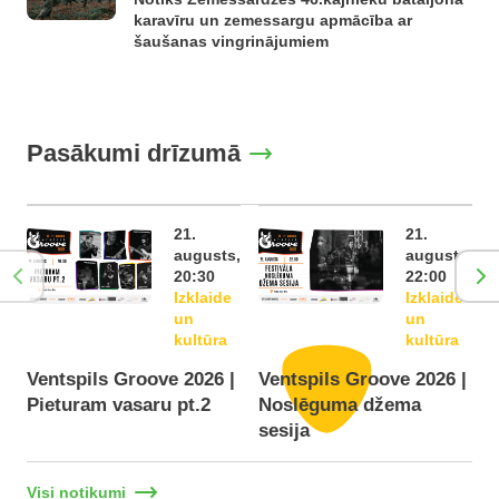
karavīru un zemessargu apmācība ar
šaušanas vingrinājumiem
Pasākumi drīzumā
21.
21.
augusts,
augusts,
20:30
22:00
Izklaide
Izklaide
un
un
kultūra
kultūra
Ventspils Groove 2026 |
Ventspils Groove 2026 |
Pieturam vasaru pt.2
Noslēguma džema
F
sesija
Visi notikumi