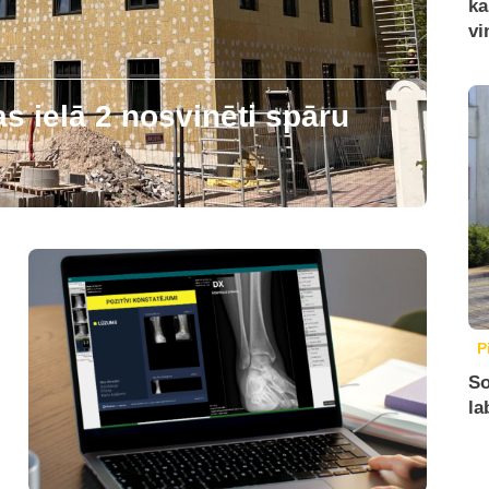
ka
vi
 ielā 2 nosvinēti spāru
P
So
la