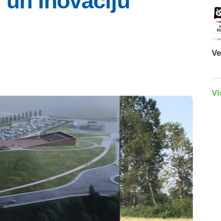
 un Inovāciju
Ve
Vi