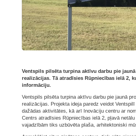
Ventspils pilsēta turpina aktīvu darbu pie jaun
realizācijas. Tā atradīsies Rūpniecības ielā 2, 
informāciju.
Ventspils pilsēta turpina aktīvu darbu pie jaunā pr
realizācijas. Projekta ideja paredz veidot Ventspi
dažādas aktivitātes, kā arī Inovāciju centru ar n
Centrs atradīsies Rūpniecības ielā 2, pļavā netālu
vajadzībām tiks uzbūvēta plaša, arhitektoniski mū