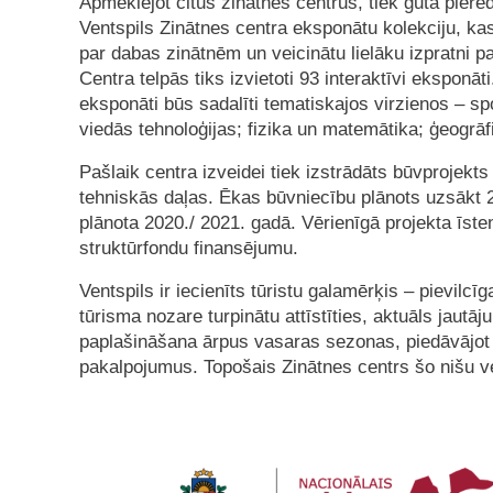
Apmeklējot citus zinātnes centrus, tiek gūta piere
Ventspils Zinātnes centra eksponātu kolekciju, kas
par dabas zinātnēm un veicinātu lielāku izpratni pa
Centra telpās tiks izvietoti 93 interaktīvi eksponāti
eksponāti būs sadalīti tematiskajos virzienos – s
viedās tehnoloģijas; fizika un matemātika; ģeogrāf
Pašlaik centra izveidei tiek izstrādāts būvprojekt
tehniskās daļas. Ēkas būvniecību plānots uzsākt 
plānota 2020./ 2021. gadā. Vērienīgā projekta īste
struktūrfondu finansējumu.
Ventspils ir iecienīts tūristu galamērķis – pievilcī
tūrisma nozare turpinātu attīstīties, aktuāls jaut
paplašināšana ārpus vasaras sezonas, piedāvājot ar
pakalpojumus. Topošais Zinātnes centrs šo nišu ve