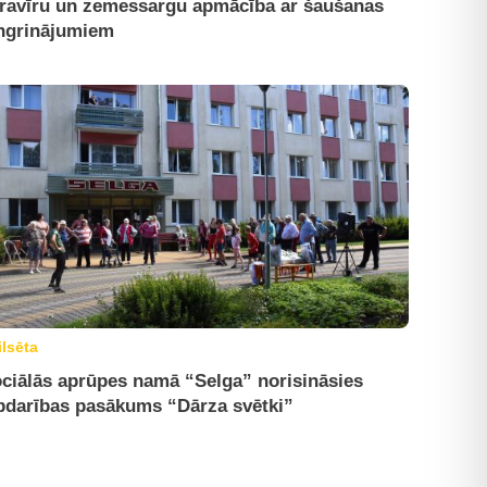
ravīru un zemessargu apmācība ar šaušanas
ngrinājumiem
ilsēta
ciālās aprūpes namā “Selga” norisināsies
bdarības pasākums “Dārza svētki”