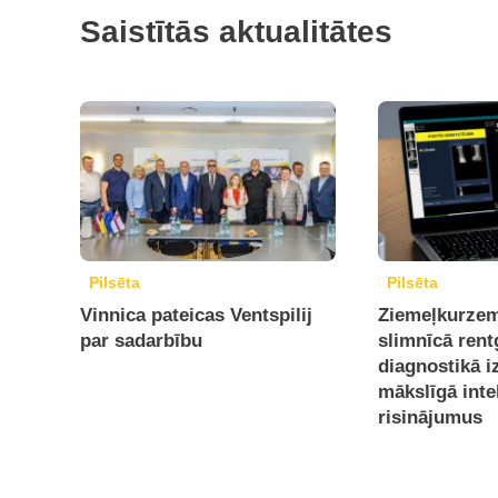
Saistītās aktualitātes
Pilsēta
Pilsēta
Vinnica pateicas Ventspilij
Ziemeļkurzem
par sadarbību
slimnīcā ren
diagnostikā 
mākslīgā inte
risinājumus