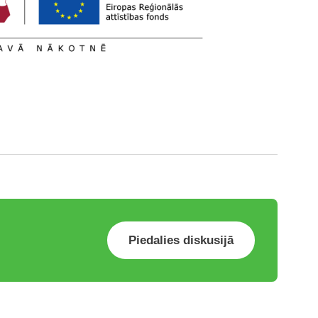
Piedalies diskusijā