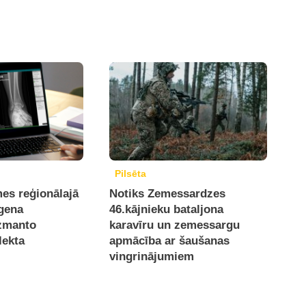
Pilsēta
es reģionālajā
Notiks Zemessardzes
tgena
46.kājnieku bataljona
izmanto
karavīru un zemessargu
lekta
apmācība ar šaušanas
vingrinājumiem