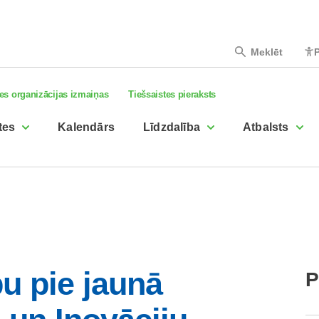
Meklēt
P
es organizācijas izmaiņas
Tiešsaistes pieraksts
tes
Kalendārs
Līdzdalība
Atbalsts
bu pie jaunā
P