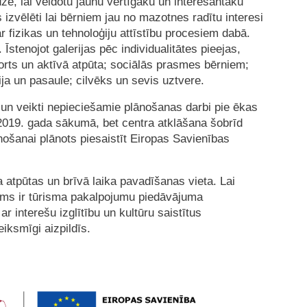
dze, lai veidotu jaunu vērtīgāku un interesantāku
 izvēlēti lai bērniem jau no mazotnes radītu interesi
r fizikas un tehnoloģiju attīstību procesiem dabā.
. Īstenojot galerijas pēc individualitātes pieejas,
ports un aktīvā atpūta; sociālās prasmes bērniem;
ija un pasaule; cilvēks un sevis uztvere.
s un veikti nepieciešamie plānošanas darbi pie ēkas
2019. gada sākumā, bet centra atklāšana šobrīd
nošanai plānots piesaistīt Eiropas Savienības
ga atpūtas un brīvā laika pavadīšanas vieta. Lai
ājums ir tūrisma pakalpojumu piedāvājuma
 interešu izglītību un kultūru saistītus
iksmīgi aizpildīs.