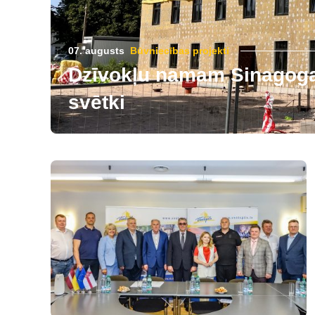
07. augusts
Būvniecības projekti
Dzīvokļu namam Sinagogas
svētki