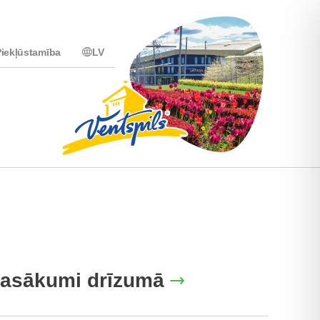
iekļūstamība
LV
asākumi drīzumā