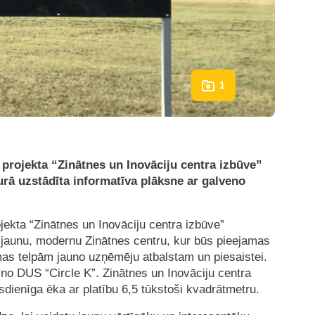
1
ā projekta “Zinātnes un Inovāciju centra izbūve”
kurā uzstādīta informatīva plāksne ar galveno
ojekta “Zinātnes un Inovāciju centra izbūve”
lī jaunu, modernu Zinātnes centru, kur būs pieejamas
omas telpām jauno uzņēmēju atbalstam un piesaistei.
 no DUS “Circle K”. Zinātnes un Inovāciju centra
sdienīga ēka ar platību 6,5 tūkstoši kvadrātmetru.