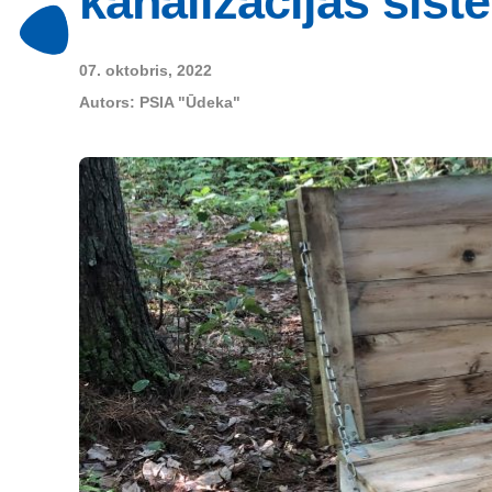
kanalizācijas sis
07. oktobris, 2022
Autors:
PSIA "Ūdeka"