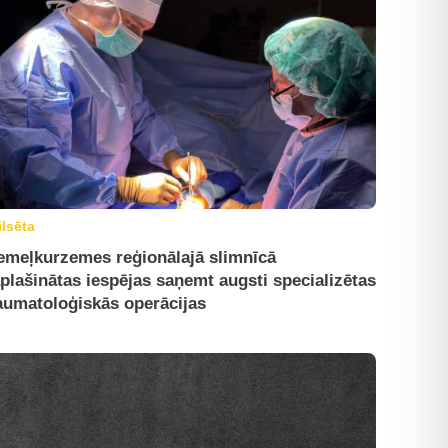
ilsēta
emeļkurzemes reģionālajā slimnīcā
plašinātas iespējas saņemt augsti specializētas
aumatoloģiskās operācijas