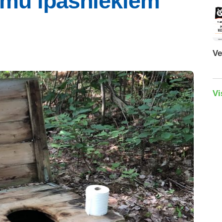
tēmu īpašniekiem
Ve
Vi