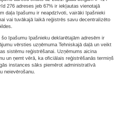
rīd 276 adreses jeb 67% ir iekļautas vienotajā
m daļa īpašumu ir neapdzīvoti, vairāki īpašnieki
mai vai tuvākajā laikā reģistrēs savu decentralizēto
ildes.
 šo īpašumu īpašnieku deklarētajām adresēm ir
cinājumu vērsties uzņēmuma Tehniskajā daļā un veikt
jas sistēmu reģistrēšanai. Uzņēmums aicina
mu un ņemt vērā, ka oficiālais reģistrēšanās termiņš
ecīgās instances sāks piemērot administratīvā
u neievērošanu.