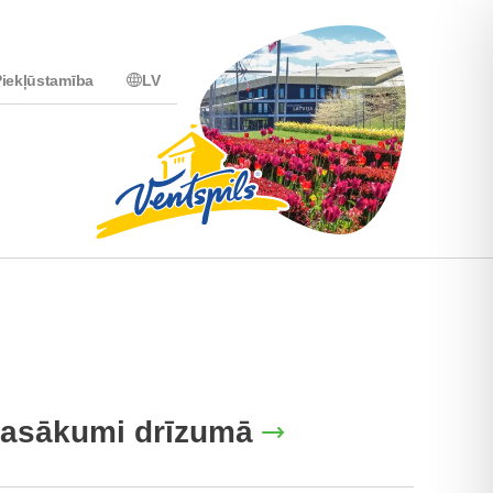
iekļūstamība
LV
asākumi drīzumā