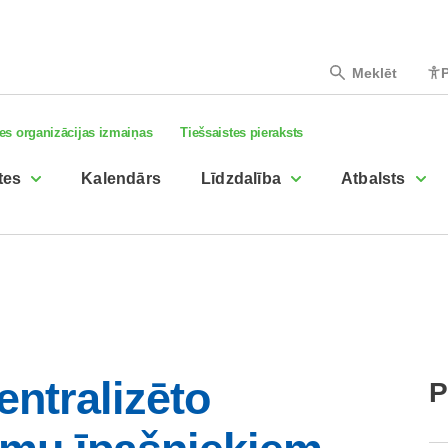
Meklēt
P
es organizācijas izmaiņas
Tiešsaistes pieraksts
tes
Kalendārs
Līdzdalība
Atbalsts
ntralizēto
P