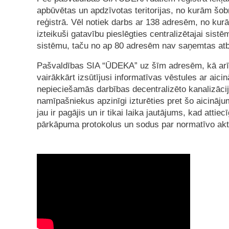
apbūvētas un apdzīvotas teritorijas, no kurām šob
reģistrā. Vēl notiek darbs ar 138 adresēm, no kurā
izteikuši gatavību pieslēgties centralizētajai sistē
sistēmu, taču no ap 80 adresēm nav saņemtas atb
Pašvaldības SIA “ŪDEKA” uz šīm adresēm, kā arī
vairākkārt izsūtījusi informatīvas vēstules ar ai
nepieciešamās darbības decentralizēto kanalizāci
namīpašniekus apzinīgi izturēties pret šo aicināju
jau ir pagājis un ir tikai laika jautājums, kad atti
pārkāpuma protokolus un sodus par normatīvo akt