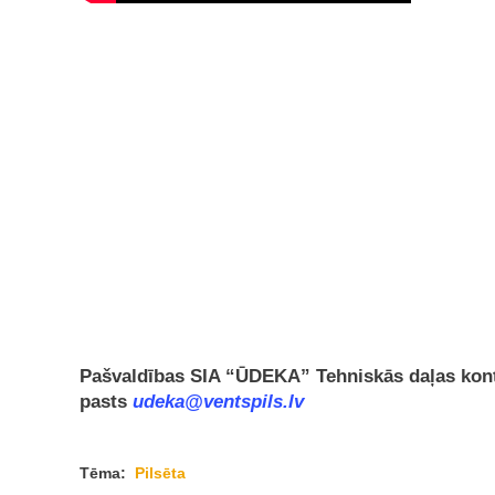
Pašvaldības SIA “ŪDEKA” Tehnisk
ās daļ
as kont
pasts
udeka@ventspils.lv
Tēma:
Pilsēta