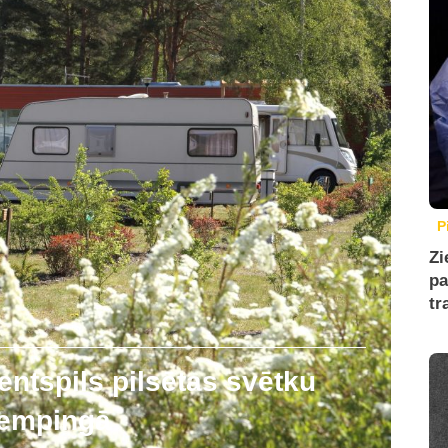
P
Zi
pa
tr
entspils pilsētas svētku
kempingā