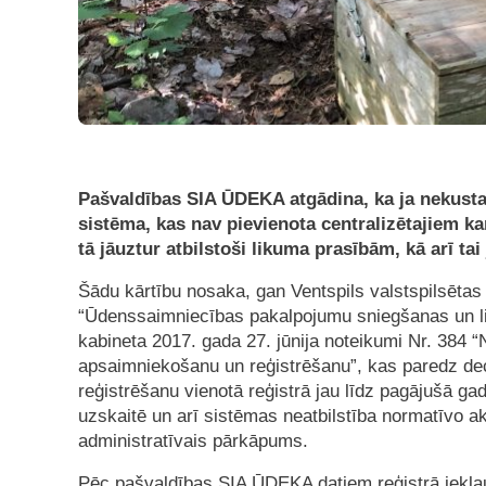
Pašvaldības SIA ŪDEKA atgādina, ka ja nekusta
sistēma, kas nav pievienota centralizētajiem kana
tā jāuztur atbilstoši likuma prasībām, kā arī tai 
Šādu kārtību nosaka, gan Ventspils valstspilsētas
“Ūdenssaimniecības pakalpojumu sniegšanas un lie
kabineta 2017. gada 27. jūnija noteikumi Nr. 384 “
apsaimniekošanu un reģistrēšanu”, kas paredz dec
reģistrēšanu vienotā reģistrā jau līdz pagājušā ga
uzskaitē un arī sistēmas neatbilstība normatīvo akt
administratīvais pārkāpums.
Pēc pašvaldības SIA ŪDEKA datiem reģistrā iekļa