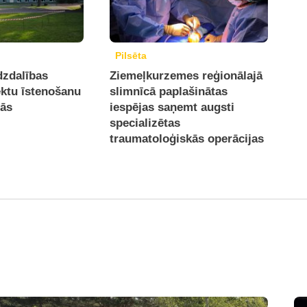
Pilsēta
dzdalības
Ziemeļkurzemes reģionālajā
ektu īstenošanu
slimnīcā paplašinātas
jās
iespējas saņemt augsti
specializētas
traumatoloģiskās operācijas