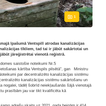
1
majā īpašumā Ventspilī atrodas kanalizācijas
lizācijas tīkliem, tad tai ir jābūt sakārtotai un
jābūt jāreģistrētai vienotā reģistrā.
 domes saistošie noteikumi Nr.5
tošanas kārtība Ventspils pilsētā”, gan Ministru
Noteikumi par decentralizēto kanalizācijas sistēmu
entralizēto kanalizācijas sistēmu sakārtošanu un
da nogalei, tādēļ šobrīd neiekļaušanās šājā vienotajā
u prasībām jau var tikt kvalificēta kā
ujamo adrešu skaits uz 2021. gada beigām ir 414