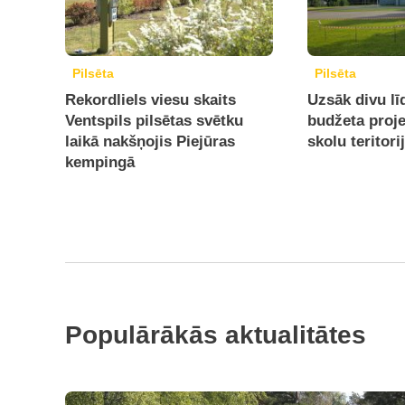
Pilsēta
Pilsēta
Rekordliels viesu skaits
Uzsāk divu lī
Ventspils pilsētas svētku
budžeta proj
laikā nakšņojis Piejūras
skolu teritori
kempingā
Populārākās aktualitātes