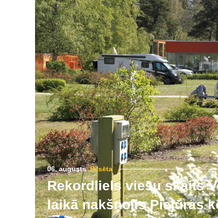
06. augusts
Pilsēta
Rekordliels viesu skaits V
laikā nakšņojis Piejūras 