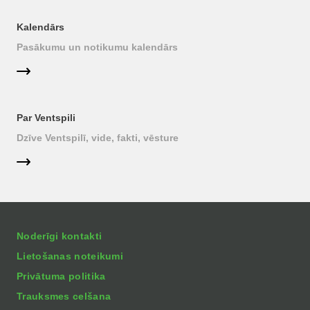
Kalendārs
Pasākumu un notikumu kalendārs
Par Ventspili
Dzīve Ventspilī, vide, fakti, vēsture
Noderīgi kontakti
Lietošanas noteikumi
Privātuma politika
Trauksmes celšana