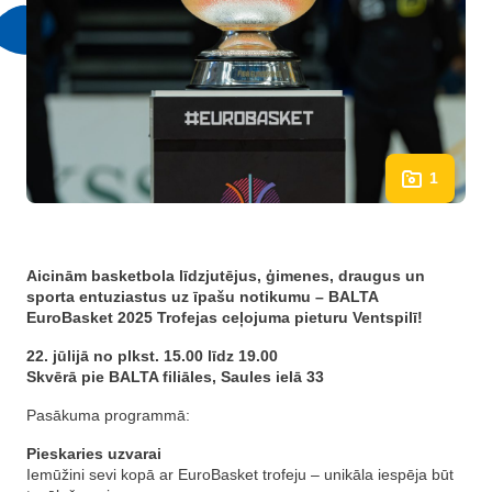
1
Aicinām basketbola līdzjutējus, ģimenes, draugus un
sporta entuziastus uz īpašu notikumu – BALTA
EuroBasket 2025 Trofejas ceļojuma pieturu Ventspilī!
22. jūlijā no plkst. 15.00 līdz 19.00
Skvērā pie BALTA filiāles, Saules ielā 33
Pasākuma programmā:
Pieskaries uzvarai
Iemūžini sevi kopā ar EuroBasket trofeju – unikāla iespēja būt