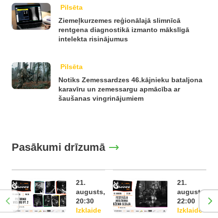
Pilsēta
Ziemeļkurzemes reģionālajā slimnīcā
rentgena diagnostikā izmanto mākslīgā
intelekta risinājumus
Pilsēta
Notiks Zemessardzes 46.kājnieku bataljona
karavīru un zemessargu apmācība ar
šaušanas vingrinājumiem
Pasākumi drīzumā
21.
21.
augusts,
augusts,
20:30
22:00
Izklaide
Izklaide