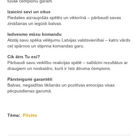
tuvāk čempionu garam.
Izaicini sevi un citus
Piedalies aizraujošās spēlēs un viktorīnā – pārbaudi savas
zināšanas un iegūsti balvas.
Iedvesmo mūsu komandu
Atstāj savu spēka vēlējumu Latvijas valstsvienībai – katrs vārds
ceļ spārnos un stiprina komandas garu.
Cik ātrs Tu esi?
Pārbaudi savu veiklību reakcijas spēlē – salīdzini rezultātus ar
draugiem un noskaidro, kurš ir īsts ātruma čempions.
Pārsteigumi garantēti
Balvas, negaidītas tikšanās un pozitīvas emocijas visas
pēcpusdienas garumā.
Tēma:
Pilsēta