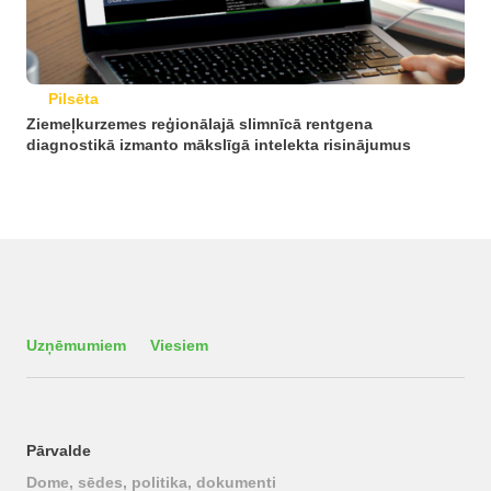
Pilsēta
Ziemeļkurzemes reģionālajā slimnīcā rentgena
diagnostikā izmanto mākslīgā intelekta risinājumus
Uzņēmumiem
Viesiem
Pārvalde
Dome, sēdes, politika, dokumenti