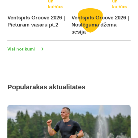
un
un
kultūra
kultūra
Ventspils Groove 2026 |
Ventspils Groove 2026 |
Pieturam vasaru pt.2
Noslēguma džema
F
sesija
Visi notikumi
Populārākās aktualitātes