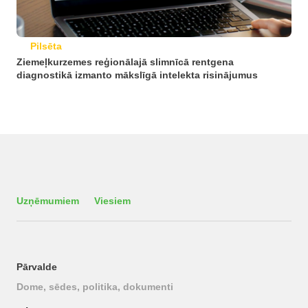
Pilsēta
Ziemeļkurzemes reģionālajā slimnīcā rentgena
diagnostikā izmanto mākslīgā intelekta risinājumus
Uzņēmumiem
Viesiem
Pārvalde
Dome, sēdes, politika, dokumenti