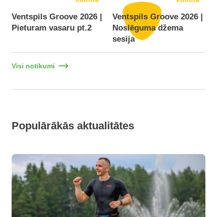
Ventspils Groove 2026 |
Ventspils Groove 2026 |
Pieturam vasaru pt.2
Noslēguma džema
D
sesija
Visi notikumi
Populārākās aktualitātes