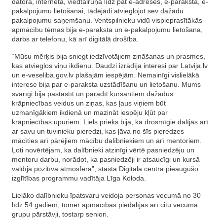
datora, interneta, viedtālruņa līdz pat e-adreses, e-paraksta, e-
pakalpojumu lietošanai, tādējādi atvieglojot sev dažādu
pakalpojumu saņemšanu. Ventspilnieku vidū vispieprasītākās
apmācību tēmas bija e-paraksta un e-pakalpojumu lietošana,
darbs ar telefonu, kā arī digitālā drošība.
“Mūsu mērķis bija sniegt iedzīvotājiem zināšanas un prasmes,
kas atvieglos viņu ikdienu. Daudzi izrādīja interesi par Latvija.lv
un e-veseliba.gov.lv plašajām iespējām. Nemainīgi vislielākā
interese bija par e-paraksta uzstādīšanu un lietošanu. Mums
svarīgi bija pastāstīt un parādīt kursantiem dažādus
krāpniecības veidus un ziņas, kas ļaus viņiem būt
uzmanīgākiem ikdienā un mazināt iespēju kļūt par
krāpniecības upuriem. Liels prieks bija, ka drosmīgie dalījās arī
ar savu un tuvinieku pieredzi, kas ļāva no šīs pieredzes
mācīties arī pārējiem mācību dalībniekiem un arī mentoriem.
Ļoti novērtējam, ka dalībnieki atzinīgi vērtē pasniedzēju un
mentoru darbu, norādot, ka pasniedzēji ir atsaucīgi un kursā
valdīja pozitīva atmosfēra”, stāsta Digitālā centra pieaugušo
izglītības programmu vadītāja Līga Koloda.
Lielāko dalībnieku īpatsvaru veidoja personas vecumā no 30
līdz 54 gadiem, tomēr apmācībās piedalījās arī citu vecuma
grupu pārstāvji, tostarp seniori.