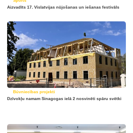
Sports
Aizvadīts 17. Vislatvijas nūjošanas un iešanas festivāls
Būvniecības projekti
Dzīvokļu namam Sinagogas ielā 2 nosvinēti spāru svētki