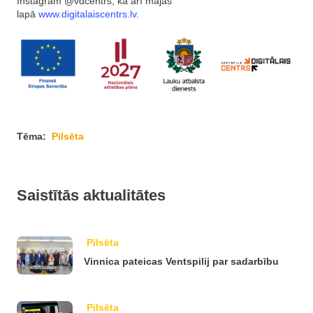
Instagram @vdcentrs, kā arī mājas
lapā
www.digitalaiscentrs.lv
.
Tēma:
Pilsēta
Saistītās aktualitātes
Pilsēta
Vinnica pateicas Ventspilij par sadarbību
Pilsēta