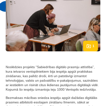
1
Noslēdzies projekts “Sabiedrības digitālo prasmju attīstība”,
kura ietvaros ventspilniekiem bija iespēja apgūt praktiskas
zināšanas, kas palīdz droši, ērti un patstāvīgi izmantot
tehnoloģijas, valsts un pašvaldību e-pakalpojumus, sazināties
ar iestādēm un risināt citus ikdienas jautājumus digitālajā vidē.
Kopumā šo iespēju izmantoja teju 1000 Ventspils iedzīvotāju.
Bezmaksas mācības sniedza iespēju apgūt dažādas digitālās
prasmes atbilstoši esošajam zināšanu līmenim, sākot ar