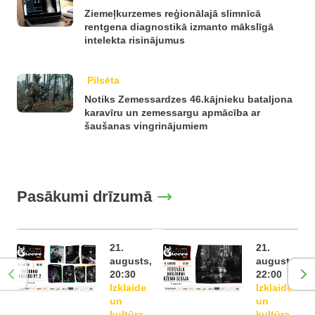
Ziemeļkurzemes reģionālajā slimnīcā
rentgena diagnostikā izmanto mākslīgā
intelekta risinājumus
Pilsēta
Notiks Zemessardzes 46.kājnieku bataljona
karavīru un zemessargu apmācība ar
šaušanas vingrinājumiem
Pasākumi drīzumā
21.
21.
augusts,
augusts,
20:30
22:00
Izklaide
Izklaide
un
un
kultūra
kultūra