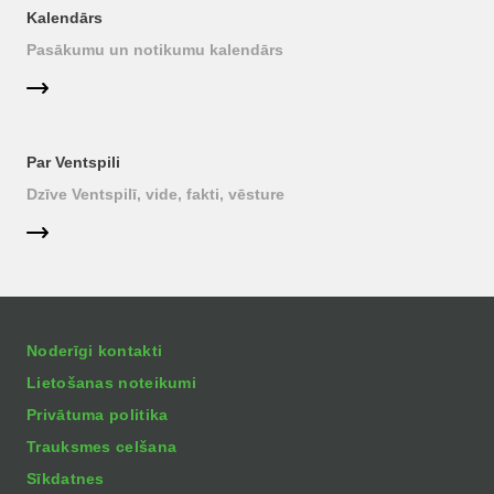
Kalendārs
Pasākumu un notikumu kalendārs
Par Ventspili
Dzīve Ventspilī, vide, fakti, vēsture
Noderīgi kontakti
Lietošanas noteikumi
Privātuma politika
Trauksmes celšana
Sīkdatnes