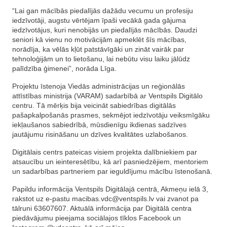
“Lai gan mācībās piedalījās dažādu vecumu un profesiju
iedzīvotāji, augstu vērtējam īpaši vecākā gada gājuma
iedzīvotājus, kuri nenobijās un piedalījās mācībās. Daudzi
seniori kā vienu no motivācijām apmeklēt šīs mācības,
norādīja, ka vēlās kļūt patstāvīgāki un zināt vairāk par
tehnoloģijām un to lietošanu, lai nebūtu visu laiku jālūdz
palīdzība ģimenei”, norāda Līga.
Projektu īstenoja Viedās administrācijas un reģionālās
attīstības ministrija (VARAM) sadarbībā ar Ventspils Digitālo
centru. Tā mērķis bija veicināt sabiedrības digitālās
pašapkalpošanās prasmes, sekmējot iedzīvotāju veiksmīgāku
iekļaušanos sabiedrībā, mūsdienīgu ikdienas sadzīves
jautājumu risināšanu un dzīves kvalitātes uzlabošanos.
Digitālais centrs pateicas visiem projekta dalībniekiem par
atsaucību un ieinteresētību, kā arī pasniedzējiem, mentoriem
un sadarbības partneriem par ieguldījumu mācību īstenošanā.
Papildu informācija Ventspils Digitālajā centrā, Akmeņu ielā 3,
rakstot uz e-pastu
macibas.vdc@ventspils.lv
vai zvanot pa
tālruni 63607607. Aktuālā informācija par Digitālā centra
piedāvājumu pieejama sociālajos tīklos Facebook un