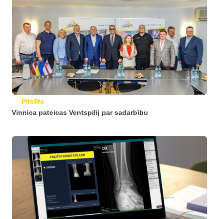
Pilsēta
Vinnica pateicas Ventspilij par sadarbību