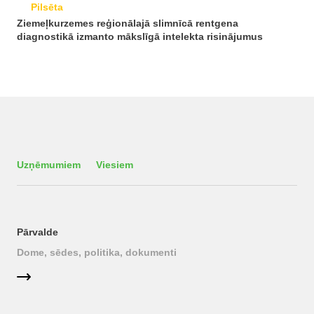
Pilsēta
Ziemeļkurzemes reģionālajā slimnīcā rentgena
diagnostikā izmanto mākslīgā intelekta risinājumus
Uzņēmumiem
Viesiem
Pārvalde
Dome, sēdes, politika, dokumenti