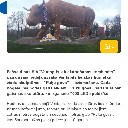
1
Pašvaldības SIA “Ventspils labiekārtošanas kombināts”
pagājušajā nedēļā uzsāka Ventspils lielākās figurālās
ziedu skulptūras – “Puķu govs” – ieziemošanu. Gada
nogalē, mainoties gadalaikiem, “Puķu govs” pārtapusi par
gaismas skulptūru, ko izgaismo 7000 LED spuldzīšu.
Rudens un ziemas mijā Ventspils ziedu skulptūras tiek ietērptas
ziemas noformējumā, tostarp arī lielākais no topiārijiem –
četrus metrus augstā un septiņus metrus garā “Puķu govs”,
kas Sarkanmuižas pļavā priecē jau 10 gadus.