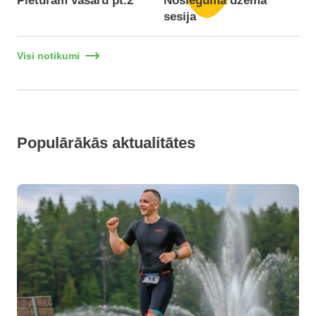
Pieturam vasaru pt.2
Noslēguma džema
F
sesija
Visi notikumi
Populārākās aktualitātes