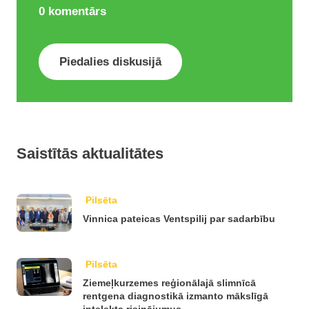
0
komentārs
Piedalies diskusijā
Saistītās aktualitātes
Pilsēta
Vinnica pateicas Ventspilij par sadarbību
Pilsēta
Ziemeļkurzemes reģionālajā slimnīcā
rentgena diagnostikā izmanto mākslīgā