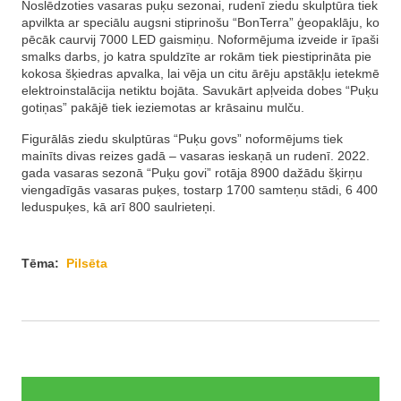
Noslēdzoties vasaras puķu sezonai, rudenī ziedu skulptūra tiek
apvilkta ar speciālu augsni stiprinošu “BonTerra” ģeopaklāju, ko
pēcāk caurvij 7000 LED gaismiņu. Noformējuma izveide ir īpaši
smalks darbs, jo katra spuldzīte ar rokām tiek piestiprināta pie
kokosa šķiedras apvalka, lai vēja un citu ārēju apstākļu ietekmē
elektroinstalācija netiktu bojāta. Savukārt apļveida dobes “Puķu
gotiņas” pakājē tiek ieziemotas ar krāsainu mulču.
Figurālās ziedu skulptūras “Puķu govs” noformējums tiek
mainīts divas reizes gadā – vasaras ieskaņā un rudenī. 2022.
gada vasaras sezonā “Puķu govi” rotāja 8900 dažādu šķirņu
viengadīgās vasaras puķes, tostarp 1700 samteņu stādi, 6 400
leduspuķes, kā arī 800 saulrieteņi.
Tēma:
Pilsēta