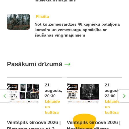
intelekta risinājumus
Pilsēta
Notiks Zemessardzes 46.kājnieku bataljona
karavīru un zemessargu apmācība ar
šaušanas vingrinājumiem
Pasākumi drīzumā
21.
21.
augusts,
augusts,
20:30
22:00
Izklaide
Izklaide
un
un
kultūra
kultūra
Ventspils Groove 2026 |
Ventspils Groove 2026 |