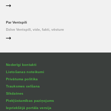
Par Ventspili
Dzīve Ventspilī, vide, fakti, vēsture
Noderīgi kontakti
Lietošanas noteikumi
Privātuma politika
Trauksmes celšana
Sīkdatnes
Piekļūstamības paziņojums
Iepriekšējā portāla versija