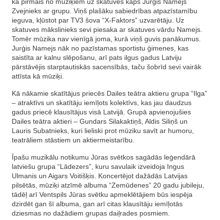
kā pirmais no mūziķiem uz skatuves kāps Jurģis Namejs
Zvejnieks ar grupu. Viņš plašāku sabiedrības atpazīstamību
ieguva, kļūstot par TV3 šova “X-Faktors” uzvarētāju. Uz
skatuves mākslinieks sevi piesaka ar skatuves vārdu Namejs.
Tomēr mūzika nav vienīgā joma, kurā viņš guvis panākumus.
Jurģis Namejs nāk no pazīstamas sportistu ģimenes, kas
saistīta ar kalnu slēpošanu, arī pats ilgus gadus Latviju
pārstāvējis starptautiskās sacensībās, taču šobrīd sevi vairāk
attīsta kā mūziķi.
Kā nākamie skatītājus priecēs Dailes teātra aktieru grupa “Ilga”
– atraktīvs un skatītāju iemīļots kolektīvs, kas jau daudzus
gadus priecē klausītājus visā Latvijā. Grupā apvienojušies
Dailes teātra aktieri – Gundars Silakaktiņš, Aldis Siliņš un
Lauris Subatnieks, kuri lieliski prot mūziku savīt ar humoru,
teatrāliem stāstiem un aktiermeistarību.
Īpašu muzikālu notikumu Jūras svētkos sagādās leģendārā
latviešu grupa “Lādezers”, kuru savulaik izveidoja Ingus
Ulmanis un Aigars Voitišķis. Koncertējot dažādās Latvijas
pilsētās, mūziķi atzīmē albuma “Zemūdenes” 20 gadu jubileju,
tādēļ arī Ventspils Jūras svētku apmeklētājiem būs iespēja
dzirdēt gan šī albuma, gan arī citas klausītāju iemīļotās
dziesmas no dažādiem grupas daiļrades posmiem.