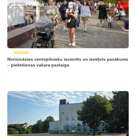
Izklaide
Norisināsies ventspilnieku iecienīts un iemīļots pasākums
– piektdienas vakara pastaiga