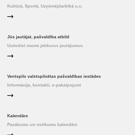
Kultūrā, Sportā, Uzņēmējdarbībā u.c.
Jūs jautājat, pašvaldība atbild
Uzdodiet mums jebkurus jautājumus.
Ventspils valstspilsētas pašvaldības iestādes
Informācija, kontakti, e-pakalpojumi
Kalendārs
Pasākumu un notikumu kalendārs