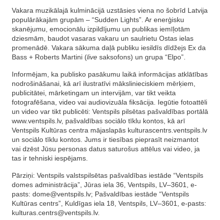
Vakara muzikālajā kulminācijā uzstāsies viena no šobrīd Latvija
populārākajām grupām – “Sudden Lights”. Ar enerģisku
skanējumu, emocionālu izpildījumu un publikas iemīļotām
dziesmām, baudot vasaras vakaru un saulrietu Ostas ielas
promenādē. Vakara sākuma daļā publiku iesildīs dīdžejs Ex da
Bass + Roberts Martini (
live
saksofons) un grupa “Elpo”.
Informējam, ka publisko pasākumu laikā informācijas atklātības
nodrošināšanai, kā arī ilustratīvi mākslinieciskiem mērķiem,
publicitātei, mārketingam un intervijām, var tikt veikta
fotografēšana, video vai audiovizuāla fiksācija. Iegūtie fotoattēli
un video var tikt publicēti: Ventspils pilsētas pašvaldības portālā
www.ventspils.lv, pašvaldības sociālo tīklu kontos, kā arī
Ventspils Kultūras centra mājaslapās kulturascentrs.ventspils.lv
un sociālo tīklu kontos. Jums ir tiesības pieprasīt neizmantot
vai dzēst Jūsu personas datus saturošus attēlus vai video, ja
tas ir tehniski iespējams.
Pārziņi: Ventspils valstspilsētas pašvaldības iestāde “Ventspils
domes administrācija”, Jūras iela 36, Ventspils, LV–3601, e-
pasts:
dome@ventspils.lv
; Pašvaldības iestāde “Ventspils
Kultūras centrs”, Kuldīgas iela 18, Ventspils, LV–3601, e-pasts:
kulturas.centrs@ventspils.lv
.