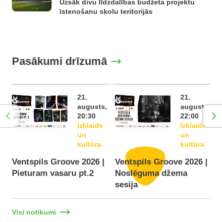
Uzsāk divu līdzdalības budžeta projektu
īstenošanu skolu teritorijās
Pasākumi drīzumā
21.
21.
augusts,
augusts,
20:30
22:00
Izklaide
Izklaide
un
un
kultūra
kultūra
Ventspils Groove 2026 |
Ventspils Groove 2026 |
Pieturam vasaru pt.2
Noslēguma džema
F
sesija
Visi notikumi