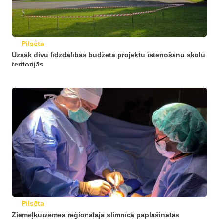
Pilsēta
Uzsāk divu līdzdalības budžeta projektu īstenošanu skolu
teritorijās
Pilsēta
Ziemeļkurzemes reģionālajā slimnīcā paplašinātas