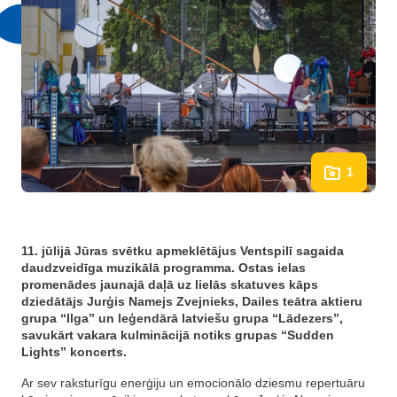
1
11. jūlijā Jūras svētku apmeklētājus Ventspilī sagaida
daudzveidīga muzikālā programma. Ostas ielas
promenādes jaunajā daļā uz lielās skatuves kāps
dziedātājs Jurģis Namejs Zvejnieks, Dailes teātra aktieru
grupa “Ilga” un leģendārā latviešu grupa “Lādezers”,
savukārt vakara kulminācijā notiks grupas “Sudden
Lights” koncerts.
Ar sev raksturīgu enerģiju un emocionālo dziesmu repertuāru