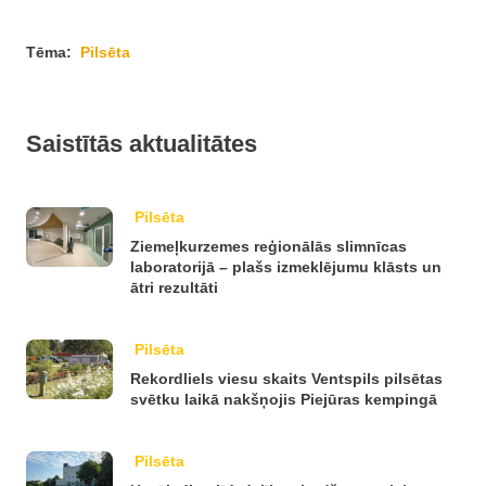
Tēma:
Pilsēta
Saistītās aktualitātes
Pilsēta
Ziemeļkurzemes reģionālās slimnīcas
laboratorijā – plašs izmeklējumu klāsts un
ātri rezultāti
Pilsēta
Rekordliels viesu skaits Ventspils pilsētas
svētku laikā nakšņojis Piejūras kempingā
Pilsēta