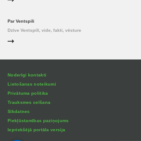
Par Ventspili
Dzīve Ventspilī, vide, fakti, vēsture
Noderīgi kontakti
Lietošanas noteikumi
Privātuma politika
Trauksmes celšana
Sīkdatnes
Piekļūstamības paziņojums
Iepriekšējā portāla versija