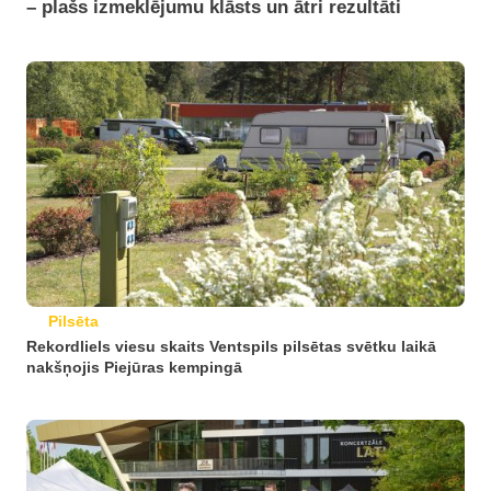
– plašs izmeklējumu klāsts un ātri rezultāti
Pilsēta
Rekordliels viesu skaits Ventspils pilsētas svētku laikā
nakšņojis Piejūras kempingā