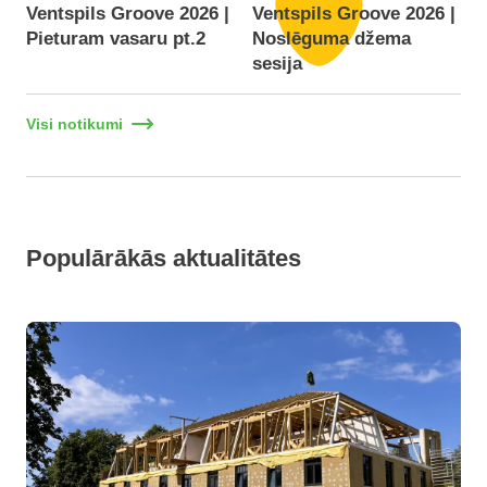
Ventspils Groove 2026 |
Ventspils Groove 2026 |
Pieturam vasaru pt.2
Noslēguma džema
F
sesija
Visi notikumi
Populārākās aktualitātes