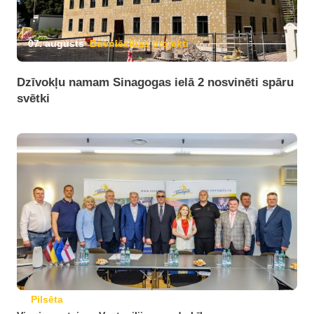
07. augusts
Būvniecības projekti
Dzīvokļu namam Sinagogas ielā 2 nosvinēti spāru
svētki
Pilsēta