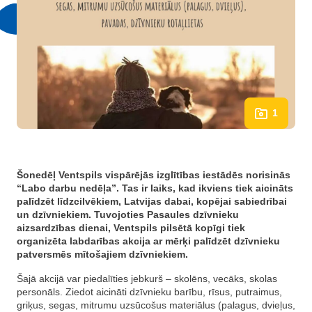
1
Šonedēļ Ventspils vispārējās izglītības iestādēs norisinās
“Labo darbu nedēļa”. Tas ir laiks, kad ikviens tiek aicināts
palīdzēt līdzcilvēkiem, Latvijas dabai, kopējai sabiedrībai
un dzīvniekiem. Tuvojoties Pasaules dzīvnieku
aizsardzības dienai, Ventspils pilsētā kopīgi tiek
organizēta labdarības akcija ar mērķi palīdzēt dzīvnieku
patversmēs mītošajiem dzīvniekiem.
Šajā akcijā var piedalīties jebkurš – skolēns, vecāks, skolas
personāls. Ziedot aicināti dzīvnieku barību, rīsus, putraimus,
griķus, segas, mitrumu uzsūcošus materiālus (palagus, dvieļus,