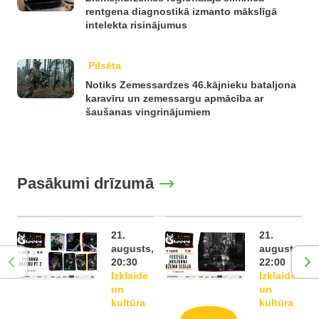
rentgena diagnostikā izmanto mākslīgā
intelekta risinājumus
Pilsēta
Notiks Zemessardzes 46.kājnieku bataljona
karavīru un zemessargu apmācība ar
šaušanas vingrinājumiem
Pasākumi drīzumā
21.
21.
augusts,
augusts,
20:30
22:00
Izklaide
Izklaide
un
un
kultūra
kultūra