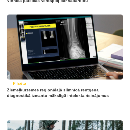
Vinnica pateicas Ventspilij par sadarbību
Pilsēta
Ziemeļkurzemes reģionālajā slimnīcā rentgena
diagnostikā izmanto mākslīgā intelekta risinājumus