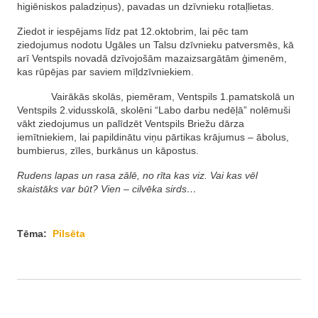
higiēniskos paladziņus), pavadas un dzīvnieku rotaļlietas.
Ziedot ir iespējams līdz pat 12.oktobrim, lai pēc tam
ziedojumus nodotu Ugāles un Talsu dzīvnieku patversmēs, kā
arī Ventspils novadā dzīvojošām mazaizsargātām ģimenēm,
kas rūpējas par saviem mīļdzīvniekiem.
Vairākās skolās, piemēram, Ventspils 1.pamatskolā un
Ventspils 2.vidusskolā, skolēni “Labo darbu nedēļā” nolēmuši
vākt ziedojumus un palīdzēt Ventspils Briežu dārza
iemītniekiem, lai papildinātu viņu pārtikas krājumus – ābolus,
bumbierus, zīles, burkānus un kāpostus.
Rudens lapas un rasa zālē, no rīta kas viz. Vai kas vēl
skaistāks var būt? Vien – cilvēka sirds…
Tēma:
Pilsēta