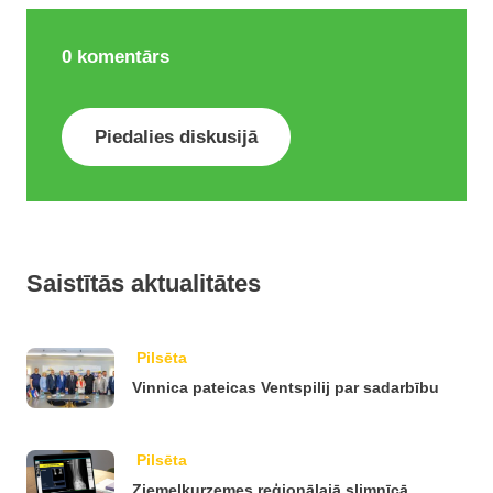
0
komentārs
Piedalies diskusijā
Saistītās aktualitātes
Pilsēta
Vinnica pateicas Ventspilij par sadarbību
Pilsēta
Ziemeļkurzemes reģionālajā slimnīcā