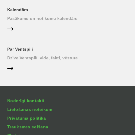
Kalendārs
Pasākumu un notikumu kalendārs
Par Ventspili
Dzīve Ventspilī, vide, fakti, vēsture
Noderīgi kontakti
Lietošanas noteikumi
Privātuma politika
Trauksmes celšana