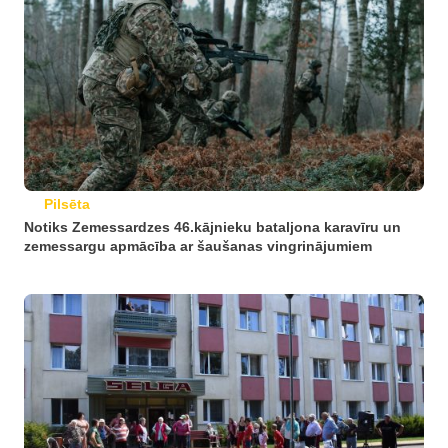
Pilsēta
Notiks Zemessardzes 46.kājnieku bataljona karavīru un
zemessargu apmācība ar šaušanas vingrinājumiem