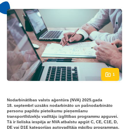
1
Nodarbinātības valsts aģentūra (NVA) 2025.gada
18. septembrī uzsāks nodarbināto un pašnodarbināto
personu papildu pieteikumu pieņemšanu
transportlīdzekļu vadītāju izglītības programmu apguvei.
Tā ir lieliska iespēja ar NVA atbalstu apgūt C, CE, C1E, D,
DE vai D1E kategorijas autovadītāja mācību programmas.