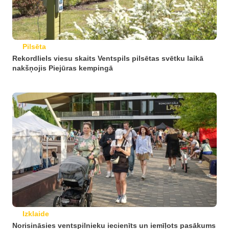
Pilsēta
Rekordliels viesu skaits Ventspils pilsētas svētku laikā
nakšņojis Piejūras kempingā
Izklaide
Norisināsies ventspilnieku iecienīts un iemīļots pasākums