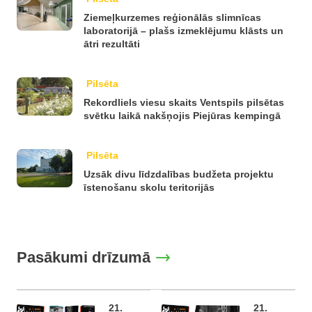
Ziemeļkurzemes reģionālās slimnīcas
laboratorijā – plašs izmeklējumu klāsts un
ātri rezultāti
Pilsēta
Rekordliels viesu skaits Ventspils pilsētas
svētku laikā nakšņojis Piejūras kempingā
Pilsēta
Uzsāk divu līdzdalības budžeta projektu
īstenošanu skolu teritorijās
Pasākumi drīzumā
21.
21.