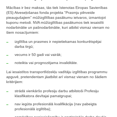
Mācības ir bez maksas, tās tiek īstenotas Eiropas Savienības
(ES) Atveseļošanas fonda projekta “Prasmju pilnveide
pieaugušajiem” mūžizglītības pasākumu ietvaros, izmantojot
kuponu metodi. NVA mūžizglītības pasākumos tiek iesaistīti
nodarbinātie un pašnodarbinātie, kuri atbilst vismaz vienam no
šiem nosacījumiem:
izglītība un prasmes ir nepietiekamas konkurētspējai
darba tirgū;
vecums ir 50 gadi vai vairāk;
noteikta vai prognozējama invaliditāte.
Lai iesaistītos transportlīdzekļu vadītāju izglītības programmu
apguvē, pretendentam jāatbilst arī vismaz vienam no šādiem
kritērijiem:
strādā vienkāršo profesiju darbu atbilstoši Profesiju
klasifikatora devītajai pamatgrupai;
nav iegūta profesionālā kvalifikācija (nav pabeigta
profesionālā izglītība);