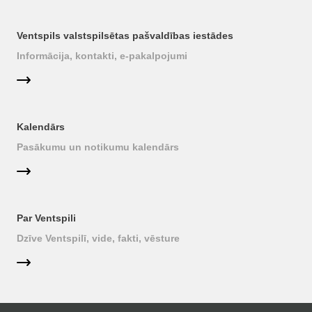
Ventspils valstspilsētas pašvaldības iestādes
Informācija, kontakti, e-pakalpojumi
Kalendārs
Pasākumu un notikumu kalendārs
Par Ventspili
Dzīve Ventspilī, vide, fakti, vēsture