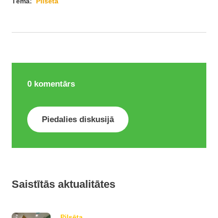
Tēma:
Pilsēta
0
komentārs
Piedalies diskusijā
Saistītās aktualitātes
Pilsēta