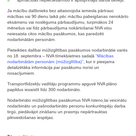
apmācības nepieciešamību ir apstiprinājis darba devējs.
Ja mācību dalībnieks bez attaisnojoša iemesla pārtrauc
mācības vai 90 dienu laikā pēc mācību pabeigšanas nenokārto
eksāmenu vai noslēguma pārbaudījumu, turpmākos 24
mēnešus vai līdz pārbaudījuma nokārtošanai NVA viņu
neiesaista citos mācību pasākumos, kas paredzēti
nodarbinātām personām.
Pieteikties dalībai mūžizglītības pasākumos nodarbinātie varēs
no 18. septembra – NVA tīmekļvietnes sadaļā
“Mācības
nodarbinātām personām (mūžizglītība)”
, kur ir pieejama
detalizētāka informācija par pasākumu norisi un
nosacījumiem.
Transportlīdzekļu vadītāju programmu apguvē NVA plāno
papildus iesaistīt līdz 300 nodarbināto.
Nodarbināto mūžizglītības pasākumus NVA īsteno,lai veicinātu
nodarbināto un pašnodarbināto personu konkurētspēju darba
tirgū, piedāvājot zināšanu un prasmju nepārtrauktas
pilnveidošanas iespējas.