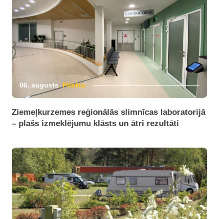
06. augusts
Pilsēta
Ziemeļkurzemes reģionālās slimnīcas laboratorijā
– plašs izmeklējumu klāsts un ātri rezultāti