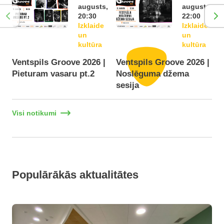
augusts,
augusts,
20:30
22:00
Izklaide
Izklaide
un
un
kultūra
kultūra
Ventspils Groove 2026 |
Ventspils Groove 2026 |
Pieturam vasaru pt.2
Noslēguma džema
F
sesija
Visi notikumi
Populārākās aktualitātes