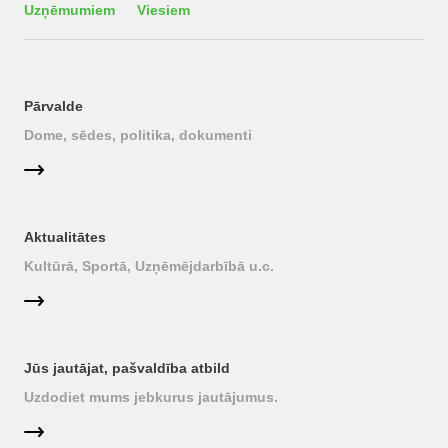
Uzņēmumiem
Viesiem
Pārvalde
Dome, sēdes, politika, dokumenti
Aktualitātes
Kultūrā, Sportā, Uzņēmējdarbībā u.c.
Jūs jautājat, pašvaldība atbild
Uzdodiet mums jebkurus jautājumus.