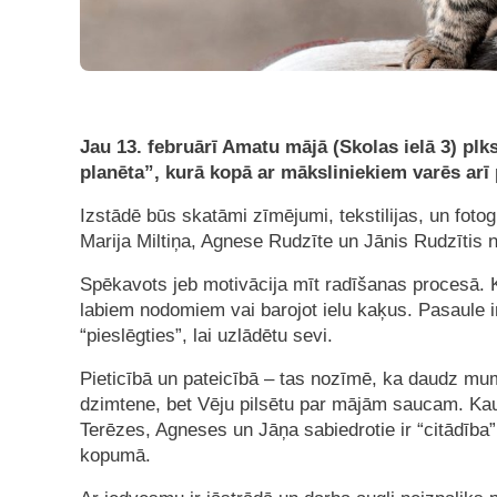
Jau 13. februārī Amatu mājā (Skolas ielā 3) plk
planēta”, kurā kopā ar māksliniekiem varēs arī 
Izstādē būs skatāmi zīmējumi, tekstilijas, un foto
Marija Miltiņa, Agnese Rudzīte un Jānis Rudzītis n
Spēkavots jeb motivācija mīt radīšanas procesā. 
labiem nodomiem vai barojot ielu kaķus. Pasaule ir 
“pieslēgties”, lai uzlādētu sevi.
Pieticībā un pateicībā – tas nozīmē, ka daudz mu
dzimtene, bet Vēju pilsētu par mājām saucam. Kaut
Terēzes, Agneses un Jāņa sabiedrotie ir “citādība
kopumā.