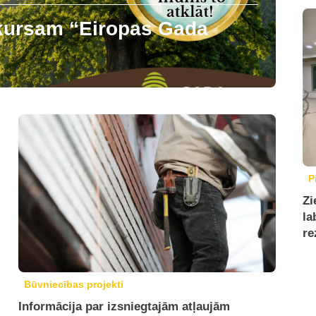
nkursam “Eiropas Gada
P
Zi
la
re
Būvniecības projekti
Informācija par izsniegtajām atļaujām