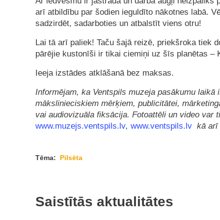
Ar iedvesmu ir jāstrādā un darba augļi neizpaliks p
arī atbildību par šodien ieguldīto nākotnes labā. Vēl
sadzirdēt, sadarboties un atbalstīt viens otru!
Lai tā arī paliek! Taču šajā reizē, priekšroka tiek 
pārējie kustonīši ir tikai ciemiņi uz šīs planētas –
Ieeja izstādes atklāšanā bez maksas.
Inform
ējam, ka Ventspils muzeja pasākumu laikā
m
ākslinieciskiem mērķiem, publicitātei, mārketinga
vai audiovizu
āla fiksācija. Fotoattēli un video var 
www.muzejs.ventspils.lv
,
www.ventspils.lv
kā arī
Tēma:
Pilsēta
Saistītās aktualitātes