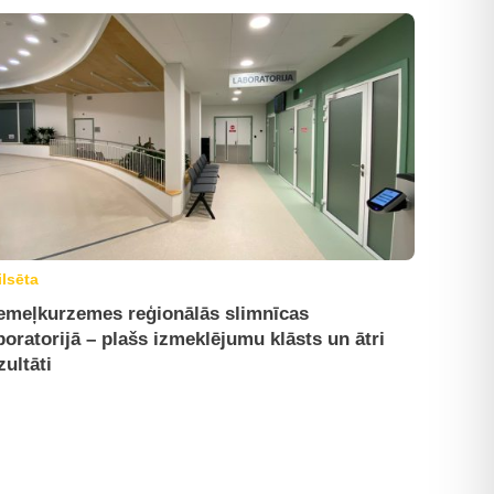
ilsēta
emeļkurzemes reģionālās slimnīcas
boratorijā – plašs izmeklējumu klāsts un ātri
zultāti