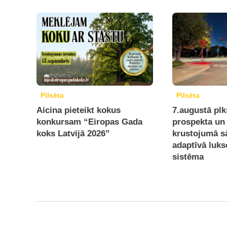
Pilsēta
Pilsēta
Aicina pieteikt kokus
7.augustā plks
konkursam “Eiropas Gada
prospekta un 
koks Latvijā 2026”
krustojumā s
adaptīvā luks
sistēma