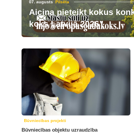
07. augusts
Pilsēta
Aicina pieteikt kokus ko
koks Latvijā 2026”
Būvniecības projekti
Būvniecības objektu uzraudzība