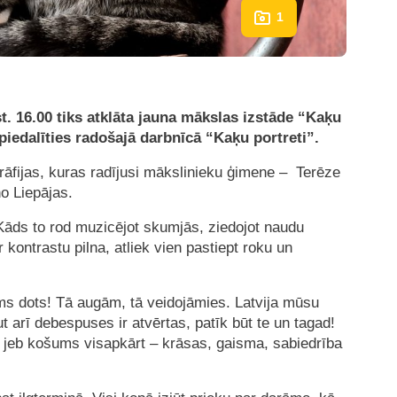
1
st. 16.00 tiks atklāta jauna mākslas izstāde “Kaķu
piedalīties radošajā darbnīcā “Kaķu portreti”.
grāfijas, kuras radījusi mākslinieku ģimene – Terēze
o Liepājas.
Kāds to rod muzicējot skumjās, ziedojot naudu
kontrastu pilna, atliek vien pastiept roku un
ms dots! Tā augām, tā veidojāmies. Latvija mūsu
 arī debespuses ir atvērtas, patīk būt te un tagad!
” jeb košums visapkārt – krāsas, gaisma, sabiedrība