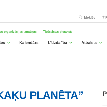
Meklēt
P
es organizācijas izmaiņas
Tiešsaistes pieraksts
tes
Kalendārs
Līdzdalība
Atbalsts
 “KAĶU PLANĒTA”
P