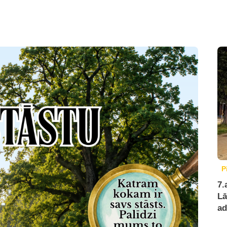
P
7.
Lā
ad