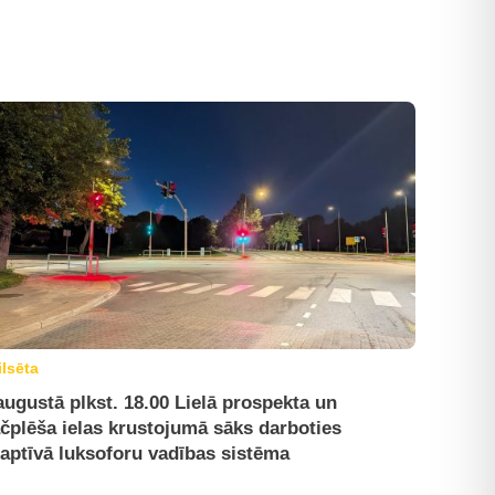
ilsēta
augustā plkst. 18.00 Lielā prospekta un
čplēša ielas krustojumā sāks darboties
aptīvā luksoforu vadības sistēma