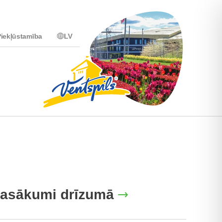
iekļūstamība
LV
asākumi drīzumā