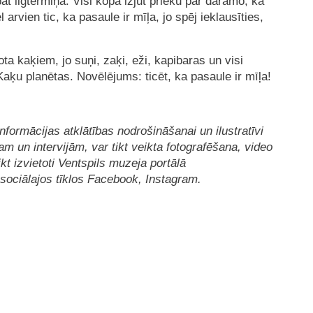
at ilgtermiņā. Visi kopā izjūt prieku par darāmo, kā
 arvien tic, ka pasaule ir mīļa, jo spēj ieklausīties,
dota kaķiem, jo suņi, zaķi, eži, kapibaras un visi
 Kaķu planētas. Novēlējums: ticēt, ka pasaule ir mīļa!
inform
ācijas atklātī
bas nodro
šināš
anai un ilustrat
ī
vi
m un intervijām, var tikt veikta fotografēš
ana, video
tikt izvietoti Ventspils muzeja portālā
soci
ā
lajos t
ī
klos Facebook, Instagram.