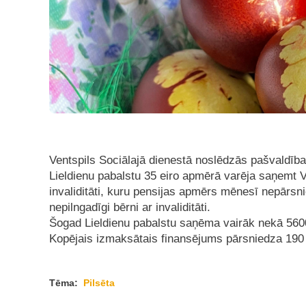
Ventspils Sociālajā dienestā noslēdzās pašvaldība
Lieldienu pabalstu 35 eiro apmērā varēja saņemt Ve
invaliditāti, kuru pensijas apmērs mēnesī nepārsn
nepilngadīgi bērni ar invaliditāti.
Šogad Lieldienu pabalstu saņēma vairāk nekā 5600 p
Kopējais izmaksātais finansējums pārsniedza 190 
Tēma:
Pilsēta