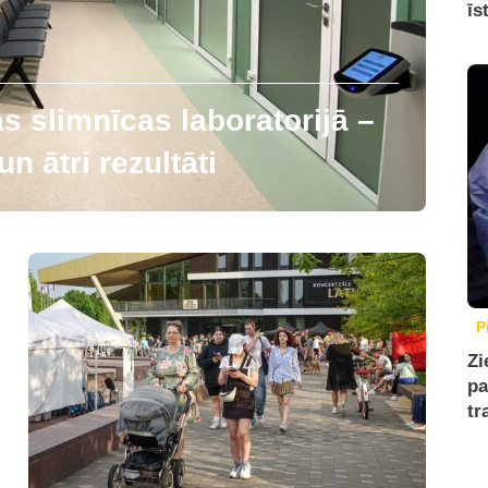
īs
 slimnīcas laboratorijā –
n ātri rezultāti
P
Zi
pa
tr