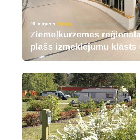
06. augusts
Pilsēta
Ziemeļkurzemes reģionālās
plašs izmeklējumu klāsts u