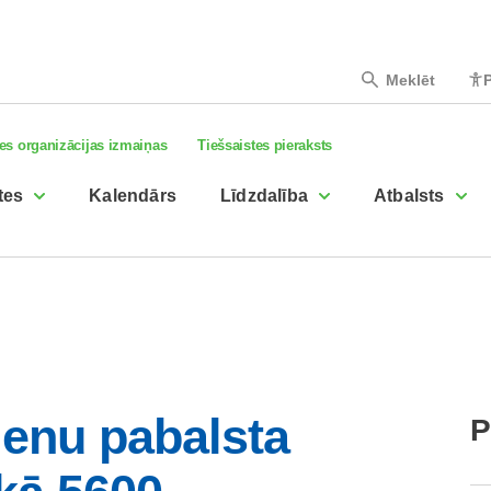
Meklēt
P
es organizācijas izmaiņas
Tiešsaistes pieraksts
tes
Kalendārs
Līdzdalība
Atbalsts
ienu pabalsta
P