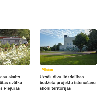
Pilsēta
iesu skaits
Uzsāk divu līdzdalības
sētas svētku
budžeta projektu īstenošanu
is Piejūras
skolu teritorijās