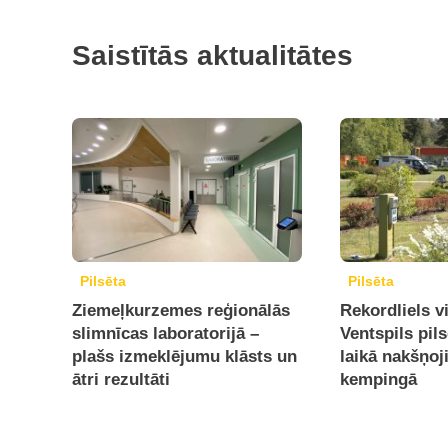
Saistītās aktualitātes
Pilsēta
Pilsēta
Ziemeļkurzemes reģionālās
Rekordliels v
slimnīcas laboratorijā –
Ventspils pil
plašs izmeklējumu klāsts un
laikā nakšņoj
ātri rezultāti
kempingā