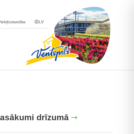
iekļūstamība
LV
asākumi drīzumā