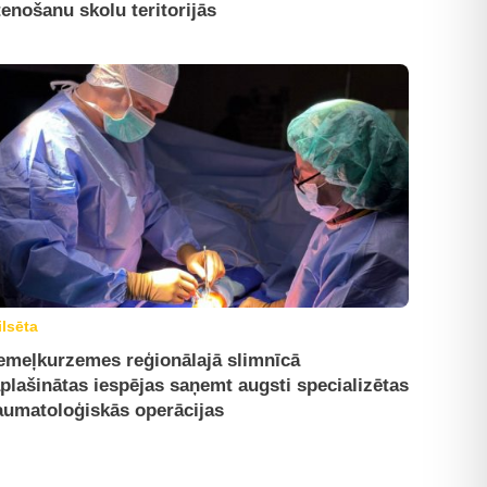
tenošanu skolu teritorijās
ilsēta
emeļkurzemes reģionālajā slimnīcā
plašinātas iespējas saņemt augsti specializētas
aumatoloģiskās operācijas