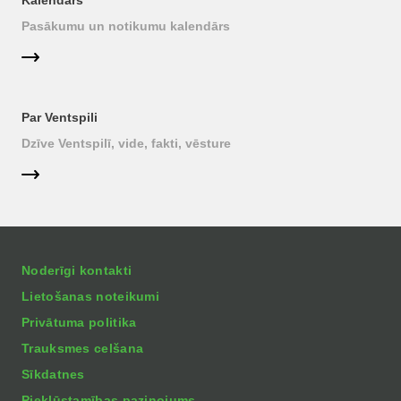
Kalendārs
Pasākumu un notikumu kalendārs
Par Ventspili
Dzīve Ventspilī, vide, fakti, vēsture
Noderīgi kontakti
Lietošanas noteikumi
Privātuma politika
Trauksmes celšana
Sīkdatnes
Piekļūstamības paziņojums