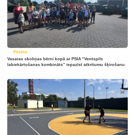
Pilsēta
Vasaras skoliņas bērni kopā ar PSIA “Ventspils
labiekārtošanas kombināts” iepazīst atkritumu šķirošanu