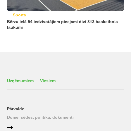
Sports
Bērzu ielā 54 iedzīvotājiem pieejami divi 3×3 basketbola
laukumi
Uzņēmumiem
Viesiem
Pārvalde
Dome, sēdes, politika, dokumenti