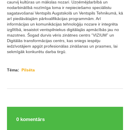
caurvij kultūras un mākslas nozari. Uzņēmējdarbībā un
nodarbinātībā nozīmīga loma ir nepieciešamo speciālistu
sagatavošanai Ventspils Augstskolā un Ventspils Tehnikumā, kā
arī piedāvātajām pārkvalifikācijas programmām. Arī
informācijas un komunikācijas tehnoloģiju nozare ir integrēta
izglītībā, iesaistot ventspilniekus digitālajās apmācībās jau no
mazotnes. Šogad durvis vēris zinātnes centrs “VIZIUM” un
Digitālās transformācijas centrs, kas sniegs iespēju
iedzīvotājiem apgūt profesionālas zināšanas un prasmes, lai
sekmīgāk konkurētu darba tirgū.
Tēma:
Pilsēta
0
komentārs