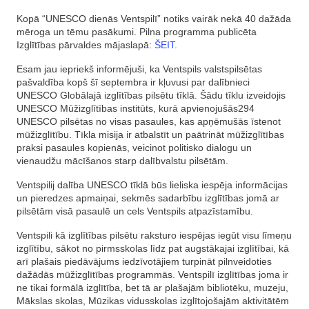
Kopā “UNESCO dienās Ventspilī” notiks vairāk nekā 40 dažāda
mēroga un tēmu pasākumi. Pilna programma publicēta
Izglītības pārvaldes mājaslapā:
ŠEIT.
Esam jau iepriekš informējuši, ka Ventspils valstspilsētas
pašvaldība kopš šī septembra ir kļuvusi par dalībnieci
UNESCO Globālajā izglītības pilsētu tīklā. Šādu tīklu izveidojis
UNESCO Mūžizglītības institūts, kurā apvienojušās294
UNESCO pilsētas no visas pasaules, kas apņēmušās īstenot
mūžizglītību. Tīkla misija ir atbalstīt un paātrināt mūžizglītības
praksi pasaules kopienās, veicinot politisko dialogu un
vienaudžu mācīšanos starp dalībvalstu pilsētām.
Ventspilij dalība UNESCO tīklā būs lieliska iespēja informācijas
un pieredzes apmaiņai, sekmēs sadarbību izglītības jomā ar
pilsētām visā pasaulē un cels Ventspils atpazīstamību.
Ventspili kā izglītības pilsētu raksturo iespējas iegūt visu līmeņu
izglītību, sākot no pirmsskolas līdz pat augstākajai izglītībai, kā
arī plašais piedāvājums iedzīvotājiem turpināt pilnveidoties
dažādās mūžizglītības programmās. Ventspilī izglītības joma ir
ne tikai formālā izglītība, bet tā ar plašajām bibliotēku, muzeju,
Mākslas skolas, Mūzikas vidusskolas izglītojošajām aktivitātēm