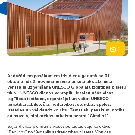
1
Ar dažādiem pasākumiem trīs dienu garumā no 31.
oktobra līdz 2. novembrim visā pilsētā tiks atzīmēta
Ventspils uzņemšana UNESCO Globālajā izglītības pilsētu
tīklā. “UNESCO dienās Ventspilī” iesaistījušās visas
izglītības iestādes, organizējot un veltot UNESCO
tematikai atbilstošas nodarbības, stundas, spēles,
izstādes un vēl daudz ko citu. Tematiski pasākumi notiks
arī muzejā, bibliotēkās, atbalsta centrā “Cimdiņš”.
Šajās dienās pie mums viesosies tautas deju kolektīvs
“Barvinok” no Ventspils sadraudzības pilsētas Vinnicas