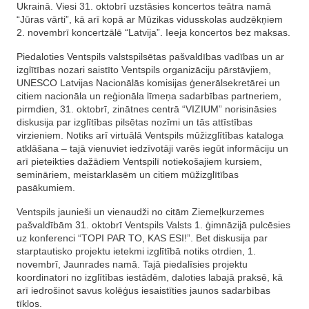
Ukrainā. Viesi 31. oktobrī uzstāsies koncertos teātra namā
“Jūras vārti”, kā arī kopā ar Mūzikas vidusskolas audzēkņiem
2. novembrī koncertzālē “Latvija”. Ieeja koncertos bez maksas.
Piedaloties Ventspils valstspilsētas pašvaldības vadības un ar
izglītības nozari saistīto Ventspils organizāciju pārstāvjiem,
UNESCO Latvijas Nacionālās komisijas ģenerālsekretārei un
citiem nacionāla un reģionāla līmeņa sadarbības partneriem,
pirmdien, 31. oktobrī, zinātnes centrā “VIZIUM” norisināsies
diskusija par izglītības pilsētas nozīmi un tās attīstības
virzieniem. Notiks arī virtuālā Ventspils mūžizglītības kataloga
atklāšana – tajā vienuviet iedzīvotāji varēs iegūt informāciju un
arī pieteikties dažādiem Ventspilī notiekošajiem kursiem,
semināriem, meistarklasēm un citiem mūžizglītības
pasākumiem.
Ventspils jaunieši un vienaudži no citām Ziemeļkurzemes
pašvaldībām 31. oktobrī Ventspils Valsts 1. ģimnāzijā pulcēsies
uz konferenci “TOPI PAR TO, KAS ESI!”. Bet diskusija par
starptautisko projektu ietekmi izglītībā notiks otrdien, 1.
novembrī, Jaunrades namā. Tajā piedalīsies projektu
koordinatori no izglītības iestādēm, daloties labajā praksē, kā
arī iedrošinot savus kolēģus iesaistīties jaunos sadarbības
tīklos.