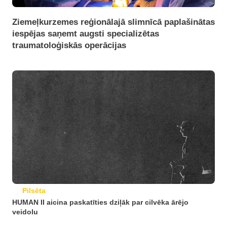
Ziemeļkurzemes reģionālajā slimnīcā paplašinātas
iespējas saņemt augsti specializētas
traumatoloģiskās operācijas
Pilsēta
HUMAN II aicina paskatīties dziļāk par cilvēka ārējo
veidolu