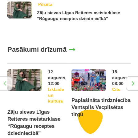
Pilsēta
Zāļu sievas Līgas Reiteres meistarklase
“Rūgaugu receptes dziedniecībā”
Pasākumi drīzumā
12.
15.
augusts,
augusts,
12:00
08:00
Izklaide
Cits
un
Paplašināta tirdzniecība
P
kultūra
Ventspils Vecpilsētas
V
Zāļu sievas Līgas
tirgū
t
Reiteres meistarklase
“Rūgaugu receptes
dziedniecībā”