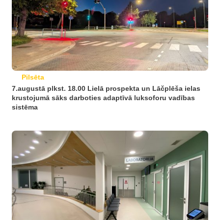
Pilsēta
7.augustā plkst. 18.00 Lielā prospekta un Lāčplēša ielas
krustojumā sāks darboties adaptīvā luksoforu vadības
sistēma