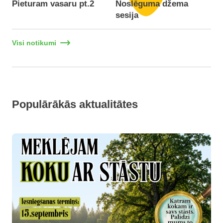
Pieturam vasaru pt.2
Noslēguma džema
F
sesija
Visi notikumi
Populārākās aktualitātes