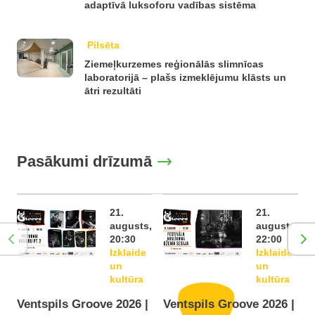
adaptīvā luksoforu vadības sistēma
Pilsēta
Ziemeļkurzemes reģionālās slimnīcas
laboratorijā – plašs izmeklējumu klāsts un
ātri rezultāti
Pasākumi drīzumā
21.
21.
augusts,
augusts,
20:30
22:00
Izklaide
Izklaide
un
un
kultūra
kultūra
Ventspils Groove 2026 |
Ventspils Groove 2026 |