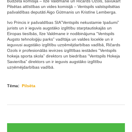
budžeta komisijā – Ilze Valdmane un Ričards Ozols, savukārt
Pilsētas attīstības un vides komisijā – Ventspils valstspilsētas
pašvaldības deputāti Aigo Gūtmanis un Kristīne Lemberga.
Ivo Princis ir pašvaldības SIA”Ventspils nekustamie īpašumi”
jurists un ir ieguvis augstāko izglītību starptautiskajās un
Eiropas tiesībās, Ilze Valdmane ir nodibinājuma “Ventspils
Augsto tehnoloģiju parks” vadītāja un valdes locekle un ir
ieguvusi augstāko izglītību uzņēmējdarbības vadībā, Ričards
Ozols ir profesionālās ievirzes izglītības iestādes “Ventspils
hokeja sporta skola” direktors un biedrības “Ventspils Hokeja
Savienība” direktors un ir ieguvis augstāko izglītību
uzņēmējdarbības vadībā.
Tēma:
Pilsēta