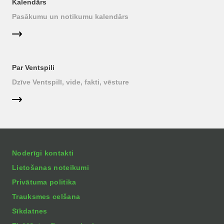
Kalendārs
Pasākumu un notikumu kalendārs
Par Ventspili
Dzīve Ventspilī, vide, fakti, vēsture
Noderīgi kontakti
Lietošanas noteikumi
Privātuma politika
Trauksmes celšana
Sīkdatnes