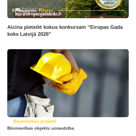
07. augusts
Pilsēta
Aicina pieteikt kokus konkursam “Eiropas Gada
koks Latvijā 2026”
Būvniecības projekti
Būvniecības objektu uzraudzība