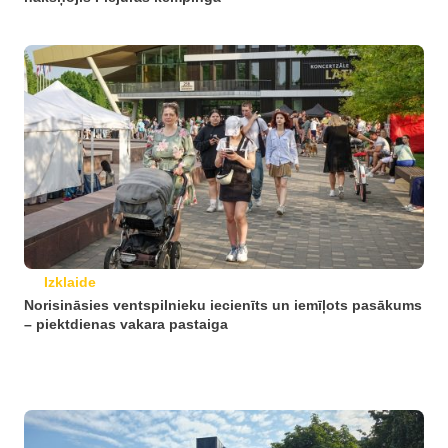
Izklaide
Norisināsies ventspilnieku iecienīts un iemīļots pasākums
– piektdienas vakara pastaiga