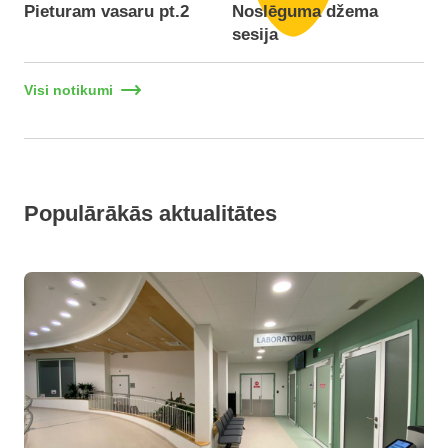
Pieturam vasaru pt.2
Noslēguma džema
F
sesija
Visi notikumi
Populārākās aktualitātes