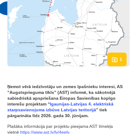
1
Ņemot vērā iedzīvotāju un zemes īpašnieku interesi, AS
“Augstsprieguma tīkls” (AST) informē, ka sākotnējā
sabiedriskā apspriešana Eiropas Savienības kopīgo
interešu projektam “
Igaunijas-Latvijas 4. elektriskā
starpsavienojuma izbūve Latvijas teritorijā
” tiek
pārgarināta līdz 2026. gada 30. jūnijam.
Plašāka informācija par projektu pieejama AST tīmekļa
vietnē
https://www.ast.lv/lv/4eelv
.