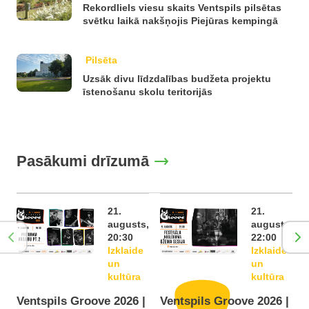
Rekordliels viesu skaits Ventspils pilsētas
svētku laikā nakšņojis Piejūras kempingā
Pilsēta
Uzsāk divu līdzdalības budžeta projektu
īstenošanu skolu teritorijās
Pasākumi drīzumā
21.
21.
augusts,
augusts,
20:30
22:00
Izklaide
Izklaide
un
un
kultūra
kultūra
Ventspils Groove 2026 |
Ventspils Groove 2026 |