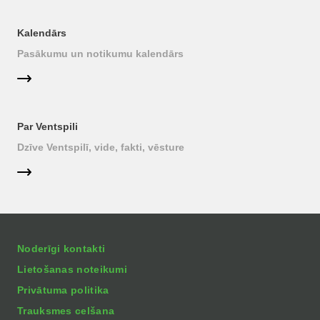
Kalendārs
Pasākumu un notikumu kalendārs
Par Ventspili
Dzīve Ventspilī, vide, fakti, vēsture
Noderīgi kontakti
Lietošanas noteikumi
Privātuma politika
Trauksmes celšana