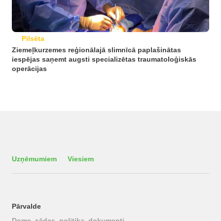
Pilsēta
Ziemeļkurzemes reģionālajā slimnīcā paplašinātas
iespējas saņemt augsti specializētas traumatoloģiskās
operācijas
Uzņēmumiem
Viesiem
Pārvalde
Dome, sēdes, politika, dokumenti