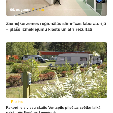
06. augusts
Pilsēta
Ziemeļkurzemes reģionālās slimnīcas laboratorijā
– plašs izmeklējumu klāsts un ātri rezultāti
Pilsēta
Rekordliels viesu skaits Ventspils pilsētas svētku laikā
nakšņojis Piejūras kempingā