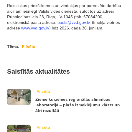
Rakstiskus priekšlikumus un viedokļus par paredzēto darbību
aicinām iesniegt Valsts vides dienestā, sūtot tos uz adresi
Rūpniecības iela 23, Rīga, LV-1045 (tālr. 67084200,
elektroniskā pasta adrese:
pasts@vvd.gov.lv
, tīmekļa vietnes
adrese
www.vvd.gov.lv
) līdz 2026. gada 30. jūnijam.
Tēma:
Pilsēta
Saistītās aktualitātes
Pilsēta
Ziemeļkurzemes reģionālās slimnīcas
laboratorijā – plašs izmeklējumu klāsts un
ātri rezultāti
Pilsēta