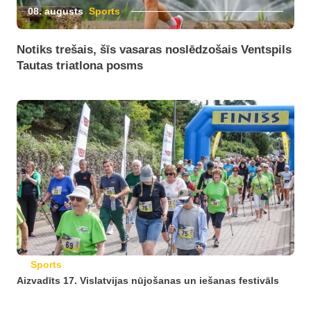
08. augusts
Sports
Notiks trešais, šīs vasaras noslēdzošais Ventspils
Tautas triatlona posms
Sports
Aizvadīts 17. Vislatvijas nūjošanas un iešanas festivāls