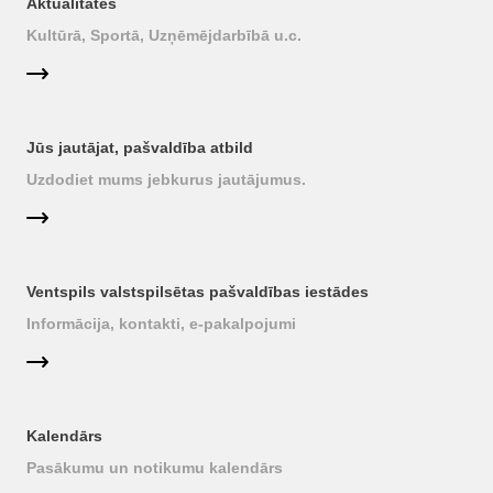
Aktualitātes
Kultūrā, Sportā, Uzņēmējdarbībā u.c.
Jūs jautājat, pašvaldība atbild
Uzdodiet mums jebkurus jautājumus.
Ventspils valstspilsētas pašvaldības iestādes
Informācija, kontakti, e-pakalpojumi
Kalendārs
Pasākumu un notikumu kalendārs