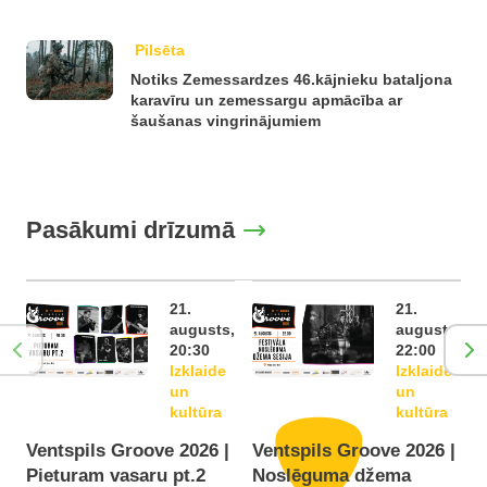
Pilsēta
Notiks Zemessardzes 46.kājnieku bataljona
karavīru un zemessargu apmācība ar
šaušanas vingrinājumiem
Pasākumi drīzumā
21.
21.
augusts,
augusts,
20:30
22:00
Izklaide
Izklaide
un
un
kultūra
kultūra
Ventspils Groove 2026 |
Ventspils Groove 2026 |
Pieturam vasaru pt.2
Noslēguma džema
F