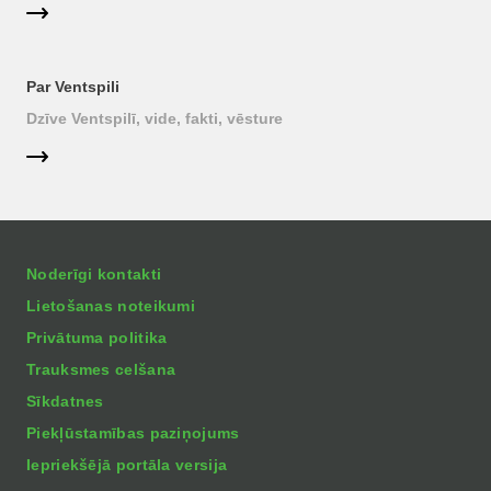
Par Ventspili
Dzīve Ventspilī, vide, fakti, vēsture
Noderīgi kontakti
Lietošanas noteikumi
Privātuma politika
Trauksmes celšana
Sīkdatnes
Piekļūstamības paziņojums
Iepriekšējā portāla versija