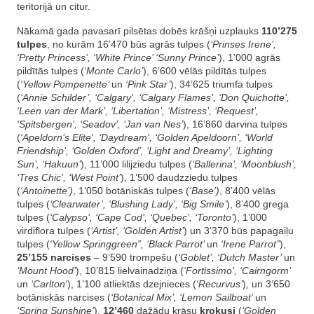
teritorijā un citur.
Nākamā gada pavasarī pilsētas dobēs krāšņi uzplauks
110’275
tulpes
, no kurām 16’470 būs agrās tulpes (
‘Prinses Irene’,
‘Pretty Princess’, ‘White Prince’ ‘Sunny Prince’
), 1’000 agrās
pildītās tulpes (
‘Monte Carlo’
), 6’600 vēlās pildītās tulpes
(
‘Yellow Pompenette’
un
‘Pink Star’
), 34’625 triumfa tulpes
(
‘Annie Schilder’, ‘Calgary’, ‘Calgary Flames’, ‘Don Quichotte’,
‘Leen van der Mark’, ‘Libertation’, ‘Mistress’, ‘Request’,
‘Spitsbergen’, ‘Seadov’, ‘Jan van Nes’
), 16’860 darvina tulpes
(
‘Apeldorn’s Elite’, ‘Daydream’, ‘Golden Apeldoorn’, ‘World
Friendship’, ‘Golden Oxford’, ‘Light and Dreamy’, ‘Lighting
Sun’, ‘Hakuun’
), 11’000 lilijziedu tulpes (
‘Ballerina’, ‘Moonblush’,
‘Tres Chic’, ‘West Point’
), 1’500 daudzziedu tulpes
(
‘Antoinette’)
, 1’050 botāniskās tulpes (
‘Base’)
, 8’400 vēlās
tulpes (
‘Clearwater’, ‘Blushing Lady’, ‘Big Smile’
), 8’400 grega
tulpes (
‘Calypso’, ‘Cape Cod’, ‘Quebec’, ‘Toronto’
), 1’000
virdiflora tulpes (
‘Artist’, ‘Golden Artist’
) un 3’370 būs papagaiļu
tulpes (
‘Yellow Springgreen”, ‘Black Parrot’
un
‘Irene Parrot”
),
25’155 narcises
– 9’590 trompešu (
‘Goblet’, ‘Dutch Master’
un
‘Mount Hood’
), 10’815 lielvainadziņa (
‘Fortissimo’, ‘Cairngorm’
un
‘Carlton
‘), 1’100 atliektās dzejnieces (
‘Recurvus’
)
,
un 3’650
botāniskās narcises (
‘Botanical Mix’, ‘Lemon Sailboat’
un
‘Spring Sunshine’
),
12’460
dažādu krāsu
krokusi
(
‘Golden