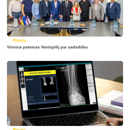
Pilsēta
Vinnica pateicas Ventspilij par sadarbību
Pilsēta