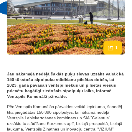
1
Jau nākamajā nedēļā čaklās puķu sievas uzsāks vairāk kā
150 tūkstošu sīpolpuķu stādīšanu pilsētas dobēs, lai
2023. gada pavasarī ventspilniekus un pilsētas viesus
priecētu bagātīgi ziedošais sīpolpuķu laiks, informē
Ventspils Komunālā pārvalde
.
Pēc Ventspils Komunālās pārvaldes veiktā iepirkuma, šonedēļ
tika piegādātas 150’890 sīpolpuķes, lai nākamā nedēļā
Ventspils Labiekārtošanas kombināts un SIA “Galantus”
uzsāktu to stādīšanu Kurzemes aplī, Lielajā prospektā, Lielajā
laukumā, Ventspils Zinātnes un inovāciju centra “VIZIUM”