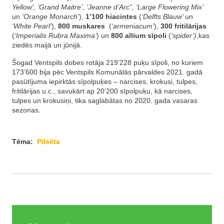
Yellow’, ‘Grand Maitre’, ‘Jeanne d’Arc”, ‘Large Flowering Mix’
un
‘Orange Monarch’
),
1’100 hiacintes
(
‘Delfts Blauw’
un
‘White Pearl’
),
800 muskares
(
‘armeniacum’
),
300 fritilārijas
(
‘Imperialis Rubra Maxima’
) un
800 allium sīpoli
(
‘spider’)
,kas
ziedēs maijā un jūnijā.
Šogad Ventspils dobes rotāja 219’228 puķu sīpoli, no kuriem
173’600 bija pēc Ventspils Komunālās pārvaldes 2021. gadā
pasūtījuma iepirktās sīpolpuķes – narcises, krokusi, tulpes,
fritilārijas u.c., savukārt ap 20’200 sīpolpuķu, kā narcises,
tulpes un krokusiņi, tika saglabātas no 2020. gada vasaras
sezonas.
Tēma:
Pilsēta