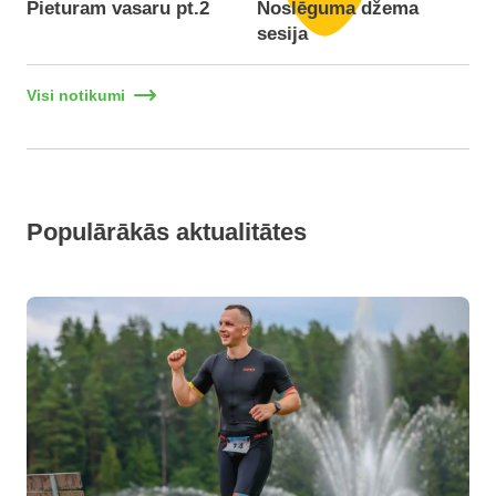
Pieturam vasaru pt.2
Noslēguma džema
F
sesija
Visi notikumi
Populārākās aktualitātes