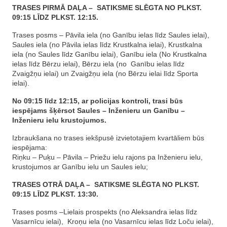
TRASES PIRMĀ DAĻA – SATIKSME SLĒGTA NO PLKST.
09:15 LĪDZ PLKST. 12:15.
Trases posms – Pāvila iela (no Ganību ielas līdz Saules ielai),
Saules iela (no Pāvila ielas līdz Krustkalna ielai), Krustkalna
iela (no Saules līdz Ganību ielai), Ganību iela (No Krustkalna
ielas līdz Bērzu ielai), Bērzu iela (no Ganību ielas līdz
Zvaigžņu ielai) un Zvaigžņu iela (no Bērzu ielai līdz Sporta
ielai).
No 09:15 līdz 12:15, ar policijas kontroli, trasi būs
iespējams šķērsot Saules – Inženieru un Ganību –
Inženieru ielu krustojumos.
Izbraukšana no trases iekšpusē izvietotajiem kvartāliem būs
iespējama:
Riņku – Puķu – Pāvila – Priežu ielu rajons pa Inženieru ielu,
krustojumos ar Ganību ielu un Saules ielu;
TRASES OTRĀ DAĻA – SATIKSME SLĒGTA NO PLKST.
09:15 LĪDZ PLKST. 13:30.
Trases posms –Lielais prospekts (no Aleksandra ielas līdz
Vasarnīcu ielai), Kroņu iela (no Vasarnīcu ielas līdz Loču ielai),