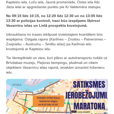
Kapteiņu iela, Loču iela, Jaunā promenāde, Ostas iela līdz
Jāņa ielai ar apgriešanās punktu pie Kr.Valdemāra statujas.
No 09:15 līdz 10:15, no 12:20 līdz 12:30 un no 13:05 līdz
13:30 ar policijas kontroli, trasi būs iespējams šķērsot
Vasarnīcu ielas un Lielā prospekta krustojumā.
Izbraukšana no trases iekšpusē izvietotajiem kvartāliem būs
iespējama: Ostgala rajons (Karlīnes – Znotiņu – Patversmes –
Zvejnieku – Austrumu – Smilšu ielas) pa Karlīnas ielu
krustojumā ar Kapteiņu ielu.
Tie Ventspilnieki un viesi, kuri plāno ar autotransportu nokļūt uz
Brīvdabas muzeju, Piejūras kempingu, pludmali un citiem
objektiem Vasarnīcu ielas rajonā, iesakām izmantot Inženieru
ielu.