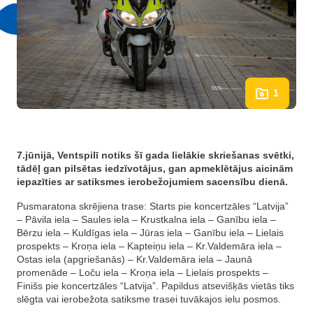
1
7.jūnijā, Ventspilī notiks šī gada lielākie skriešanas svētki,
tādēļ gan pilsētas iedzīvotājus, gan apmeklētājus aicinām
iepazīties ar satiksmes ierobežojumiem sacensību dienā.
Pusmaratona skrējiena trase: Starts pie koncertzāles “Latvija”
– Pāvila iela – Saules iela – Krustkalna iela – Ganību iela –
Bērzu iela – Kuldīgas iela – Jūras iela – Ganību iela – Lielais
prospekts – Kroņa iela – Kapteiņu iela – Kr.Valdemāra iela –
Ostas iela (apgriešanās) – Kr.Valdemāra iela – Jaunā
promenāde – Loču iela – Kroņa iela – Lielais prospekts –
Finišs pie koncertzāles “Latvija”. Papildus atsevišķās vietās tiks
slēgta vai ierobežota satiksme trasei tuvākajos ielu posmos.