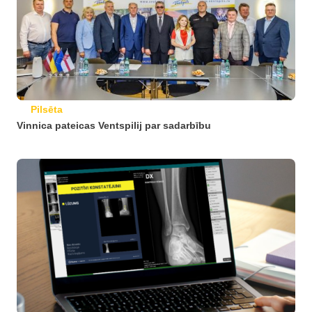
Pilsēta
Vinnica pateicas Ventspilij par sadarbību