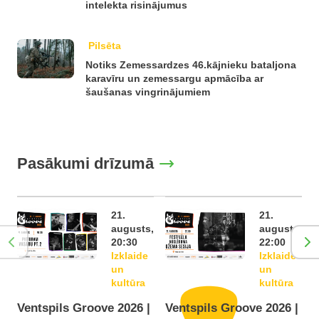
intelekta risinājumus
Pilsēta
Notiks Zemessardzes 46.kājnieku bataljona
karavīru un zemessargu apmācība ar
šaušanas vingrinājumiem
Pasākumi drīzumā
21.
21.
augusts,
augusts,
20:30
22:00
Izklaide
Izklaide
un
un
kultūra
kultūra
Ventspils Groove 2026 |
Ventspils Groove 2026 |