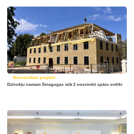
Būvniecības projekti
Dzīvokļu namam Sinagogas ielā 2 nosvinēti spāru svētki