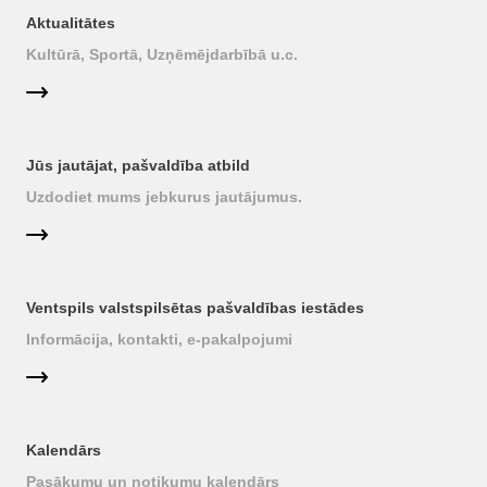
Aktualitātes
Kultūrā, Sportā, Uzņēmējdarbībā u.c.
Jūs jautājat, pašvaldība atbild
Uzdodiet mums jebkurus jautājumus.
Ventspils valstspilsētas pašvaldības iestādes
Informācija, kontakti, e-pakalpojumi
Kalendārs
Pasākumu un notikumu kalendārs