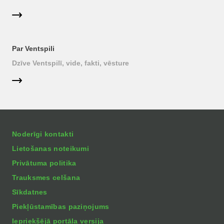
Par Ventspili
Dzīve Ventspilī, vide, fakti, vēsture
Noderīgi kontakti
Lietošanas noteikumi
Privātuma politika
Trauksmes celšana
Sīkdatnes
Piekļūstamības paziņojums
Iepriekšējā portāla versija