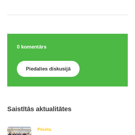
0
komentārs
Piedalies diskusijā
Saistītās aktualitātes
Pilsēta