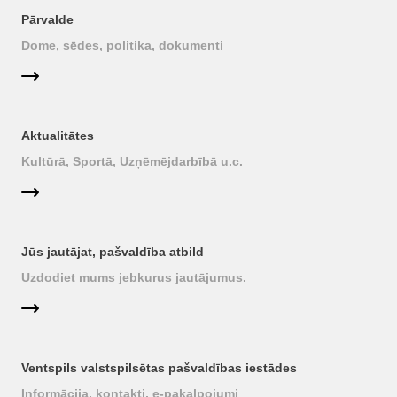
Pārvalde
Dome, sēdes, politika, dokumenti
Aktualitātes
Kultūrā, Sportā, Uzņēmējdarbībā u.c.
Jūs jautājat, pašvaldība atbild
Uzdodiet mums jebkurus jautājumus.
Ventspils valstspilsētas pašvaldības iestādes
Informācija, kontakti, e-pakalpojumi