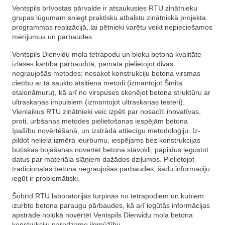
Ventspils brīvostas pārvalde ir atsaukusies RTU zinātnieku
grupas lūgumam sniegt praktisku atbalstu zinātniskā projekta
programmas realizācijā, lai pētnieki varētu veikt nepieciešamos
mērījumus un pārbaudes.
Ventspils Dienvidu mola tetrapodu un bloku betona kvalitāte
izlases kārtībā pār­baudīta, pamatā pielietojot divas
negraujošās metodes: nosakot konstrukciju betona virsmas
cie­tī­bu ar tā saukto atsitiena metodi (izmantojot Šmita
etalonāmuru), kā arī no virspuses skenējot betona struktūru ar
ultraskaņas impulsiem (izmantojot ultraskaņas testeri).
Vienlaikus RTU zinātnieki veic izpēti par nosacīti inovatīvas,
proti, urb­ša­nas metodes pielietošanas iespējām betona
īpašību novērtēšanā, un izstrādā attiecīgu metodoloģiju. Iz­
pildot neliela izmēra ieurbumu, iespējams bez konstrukcijas
būtiskas bojāšanas novērtēt betona stā­vokli, papildus iegūstot
datus par materiāla slāņiem dažādos dziļumos. Pielietojot
tradicionālās betona ne­grau­jošās pārbaudes, šādu informāciju
iegūt ir problemātiski.
Šobrīd RTU laboratorijās turpinās no tetrapodiem un kubiem
izurbto betona paraugu pārbaudes, kā arī iegūtās informācijas
apstrāde nolūkā novērtēt Ventspils Dienvidu mola betona
konstrukciju paredzamo ilgmūžību.