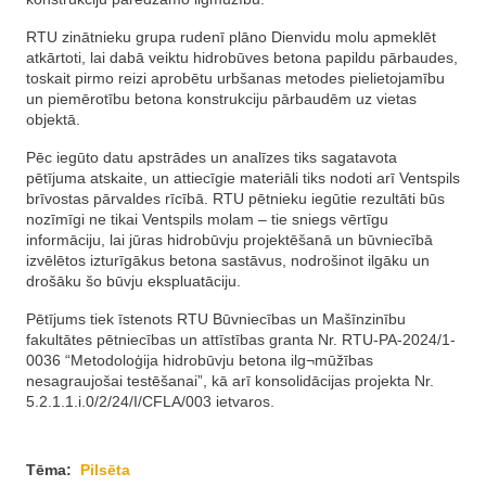
RTU zinātnieku grupa rudenī plāno Dienvidu molu apmeklēt
atkārtoti, lai dabā veiktu hid­ro­būves betona papildu pārbaudes,
toskait pirmo reizi aprobētu urbšanas metodes pielietojamību
un pie­mē­rotību betona konstrukciju pārbaudēm uz vietas
objektā.
Pēc iegūto datu apstrādes un analīzes tiks sagatavota
pētījuma atskaite, un attiecīgie materiāli tiks nodoti arī Ventspils
brīvostas pārvaldes rīcībā. RTU pētnieku iegūtie rezultāti būs
nozīmīgi ne tikai Ventspils molam – tie sniegs vērtīgu
informāciju, lai jūras hidrobūvju projektēšanā un būvniecībā
izvēlētos izturīgākus betona sastāvus, nodrošinot ilgāku un
drošāku šo būvju ekspluatāciju.
Pētījums tiek īstenots RTU Būvniecības un Mašīnzinību
fakultātes pētniecības un attīstības granta Nr. RTU-PA-2024/1-
0036 “Metodoloģija hidrobūvju betona ilg¬mūžības
nesagraujošai testēšanai”, kā arī konsolidācijas projekta Nr.
5.2.1.1.i.0/2/24/I/CFLA/003 ietvaros.
Tēma:
Pilsēta