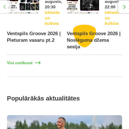
augusts,
augusts,
20:30
22:00
Izklaide
Izklaide
un
un
kultūra
kultūra
Ventspils Groove 2026 |
Ventspils Groove 2026 |
Pieturam vasaru pt.2
Noslēguma džema
F
sesija
Visi notikumi
Populārākās aktualitātes