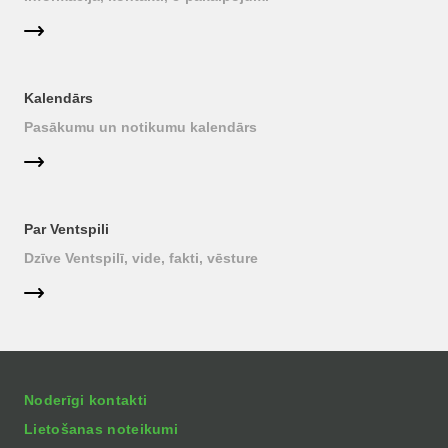
Kalendārs
Pasākumu un notikumu kalendārs
Par Ventspili
Dzīve Ventspilī, vide, fakti, vēsture
Noderīgi kontakti
Lietošanas noteikumi