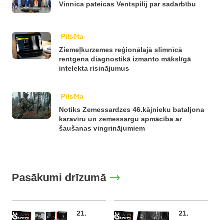
Vinnica pateicas Ventspilij par sadarbību
Pilsēta
Ziemeļkurzemes reģionālajā slimnīcā
rentgena diagnostikā izmanto mākslīgā
intelekta risinājumus
Pilsēta
Notiks Zemessardzes 46.kājnieku bataljona
karavīru un zemessargu apmācība ar
šaušanas vingrinājumiem
Pasākumi drīzumā
21.
21.