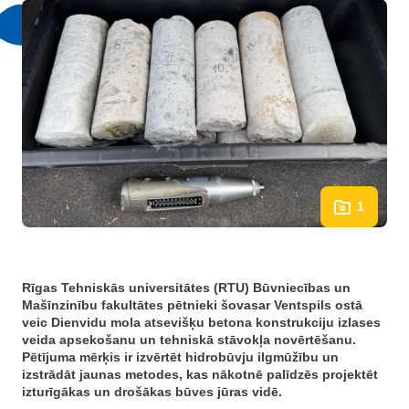
1
Rīgas Tehniskās universitātes (RTU) Būvniecības un
Mašīnzinību fakultātes pētnieki šovasar Ventspils ostā
veic Dienvidu mola atsevišķu betona konstrukciju izlases
veida apsekošanu un tehniskā stāvokļa novērtēšanu.
Pētījuma mērķis ir izvērtēt hidrobūvju ilgmūžību un
izstrādāt jaunas metodes, kas nākotnē palīdzēs projektēt
izturīgākas un drošākas būves jūras vidē.