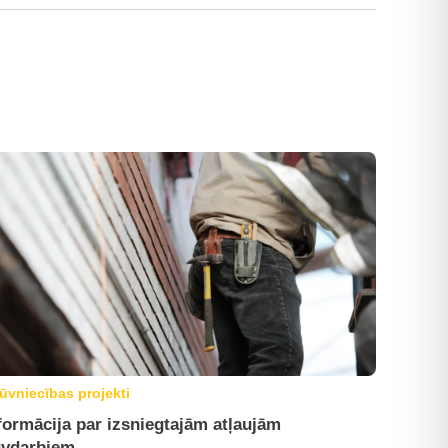
ūvniecības projekti
formācija par izsniegtajām atļaujām
vdarbiem