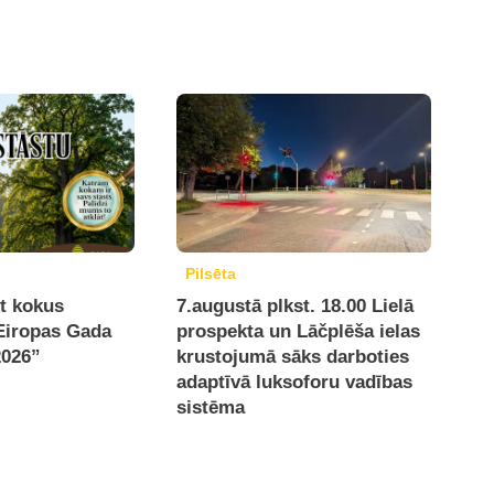
Pilsēta
kt kokus
7.augustā plkst. 18.00 Lielā
Eiropas Gada
prospekta un Lāčplēša ielas
2026”
krustojumā sāks darboties
adaptīvā luksoforu vadības
sistēma