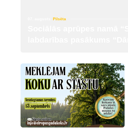
07. augusts
Pilsēta
Sociālās aprūpes namā “S
labdarības pasākums “Dār