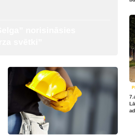
elga” norisināsies
za svētki”
P
7.
Lā
ad