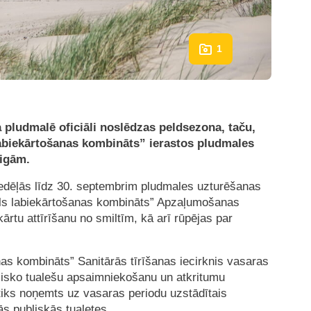
1
a pludmalē oficiāli noslēdzas peldsezona, taču,
labiekārtošanas kombināts” ierastos pludmales
eigām.
nedēļās līdz 30. septembrim pludmales uzturēšanas
pils labiekārtošanas kombināts” Apzaļumošanas
ekārtu attīrīšanu no smiltīm, kā arī rūpējas par
as kombināts” Sanitārās tīrīšanas iecirknis vasaras
lisko tualešu apsaimniekošanu un atkritumu
tiks noņemts uz vasaras periodu uzstādītais
ās publiskās tualetes.