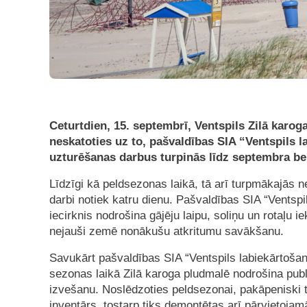
Ceturtdien, 15. septembrī, Ventspils Zilā karog
neskatoties uz to, pašvaldības SIA “Ventspils 
uzturēšanas darbus turpinās līdz septembra b
Līdzīgi kā peldsezonas laikā, tā arī turpmākajās 
darbi notiek katru dienu. Pašvaldības SIA “Vents
iecirknis nodrošina gājēju laipu, soliņu un rotaļu i
nejauši zemē nonākušu atkritumu savākšanu.
Savukārt pašvaldības SIA “Ventspils labiekārtošan
sezonas laikā Zilā karoga pludmalē nodrošina pub
izvešanu. Noslēdzoties peldsezonai, pakāpeniski 
inventārs, tostarp tiks demontētas arī pārvietojam