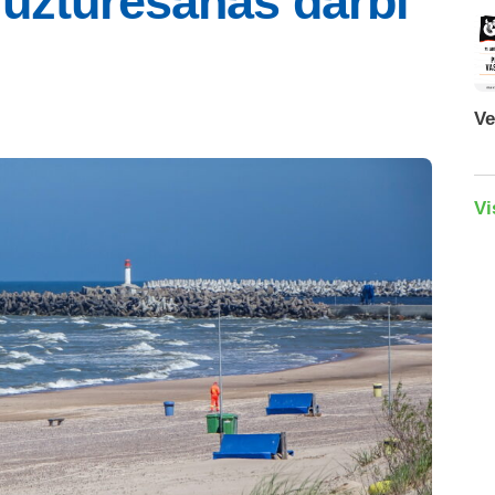
uzturēšanas darbi
Ve
Vi