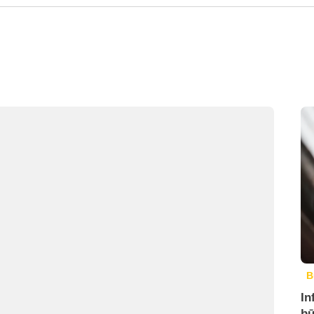
B
In
bū