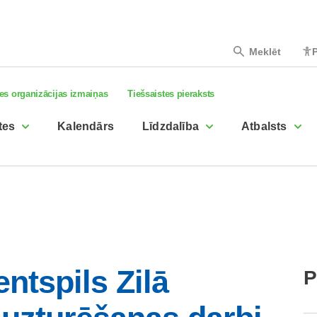
Meklēt
P
es organizācijas izmaiņas
Tiešsaistes pieraksts
tes
Kalendārs
Līdzdalība
Atbalsts
ntspils Zilā
P