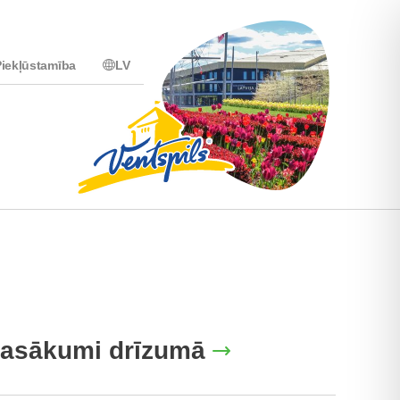
iekļūstamība
LV
asākumi drīzumā