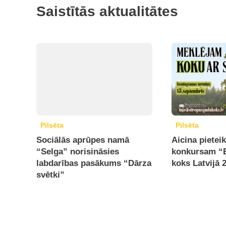
Saistītās aktualitātes
Pilsēta
Pilsēta
Sociālās aprūpes namā
Aicina pietei
“Selga” norisināsies
konkursam “
labdarības pasākums “Dārza
koks Latvijā 
svētki”