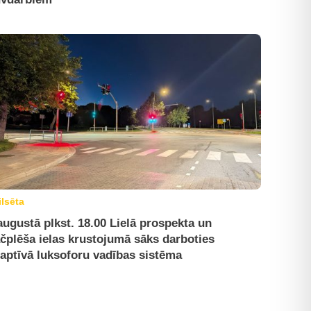
ilsēta
augustā plkst. 18.00 Lielā prospekta un
čplēša ielas krustojumā sāks darboties
aptīvā luksoforu vadības sistēma