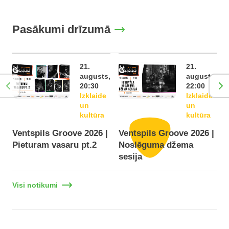
Pasākumi drīzumā
21.
21.
augusts,
augusts,
20:30
22:00
Izklaide
Izklaide
un
un
kultūra
kultūra
Ventspils Groove 2026 |
Ventspils Groove 2026 |
Pieturam vasaru pt.2
Noslēguma džema
F
sesija
Visi notikumi