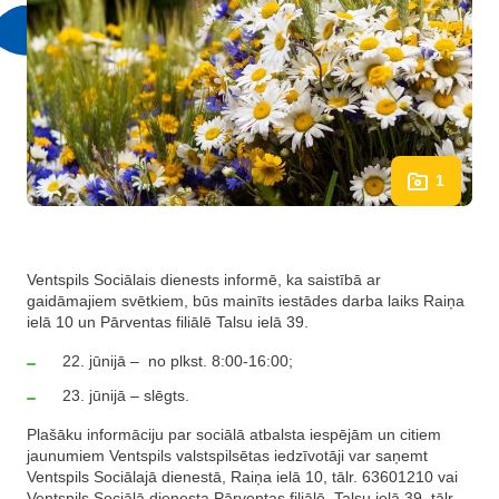
1
Ventspils Sociālais dienests informē, ka saistībā ar
gaidāmajiem svētkiem, būs mainīts iestādes darba laiks Raiņa
ielā 10 un Pārventas filiālē Talsu ielā 39.
22. jūnijā – no plkst. 8:00-16:00;
23. jūnijā – slēgts.
Plašāku informāciju par sociālā atbalsta iespējām un citiem
jaunumiem Ventspils valstspilsētas iedzīvotāji var saņemt
Ventspils Sociālajā dienestā, Raiņa ielā 10, tālr. 63601210 vai
Ventspils Sociālā dienesta Pārventas filiālē, Talsu ielā 39, tālr.