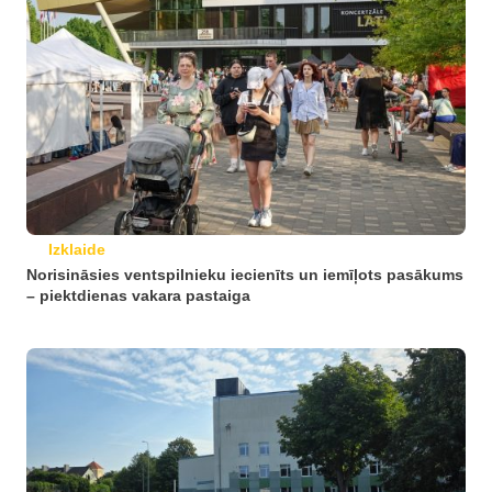
Izklaide
Norisināsies ventspilnieku iecienīts un iemīļots pasākums
– piektdienas vakara pastaiga