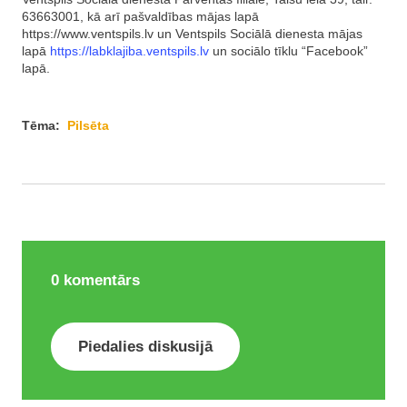
63663001, kā arī pašvaldības mājas lapā
https://www.ventspils.lv un Ventspils Sociālā dienesta mājas
lapā
https://labklajiba.ventspils.lv
un sociālo tīklu “Facebook”
lapā.
Tēma:
Pilsēta
0
komentārs
Piedalies diskusijā