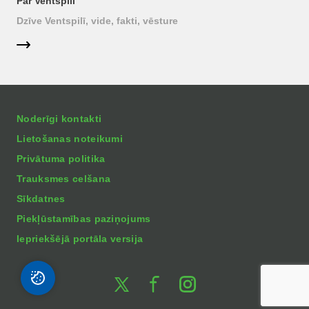
Par Ventspili
Dzīve Ventspilī, vide, fakti, vēsture
Noderīgi kontakti
Lietošanas noteikumi
Privātuma politika
Trauksmes celšana
Sīkdatnes
Piekļūstamības paziņojums
Iepriekšējā portāla versija