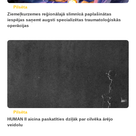
Pilsēta
Ziemeļkurzemes reģionālajā slimnīcā paplašinātas
iespējas saņemt augsti specializētas traumatoloģiskās
operācijas
Pilsēta
HUMAN II aicina paskatīties dziļāk par cilvēka ārējo
veidolu