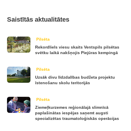
Saistītās aktualitātes
Pilsēta
Rekordliels viesu skaits Ventspils pilsētas
svētku laikā nakšņojis Piejūras kempingā
Pilsēta
Uzsāk divu līdzdalības budžeta projektu
īstenošanu skolu teritorijās
Pilsēta
Ziemeļkurzemes reģionālajā slimnīcā
paplašinātas iespējas saņemt augsti
specializētas traumatoloģiskās operācijas