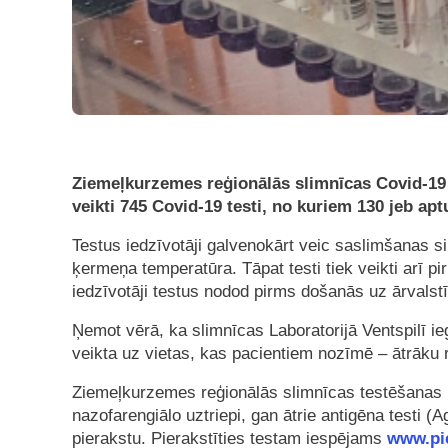
Ziemeļkurzemes reģionālās slimnīcas Covid-19
veikti 745 Covid-19 testi, no kuriem 130 jeb apt
Testus iedzīvotāji galvenokārt veic saslimšanas s
ķermeņa temperatūra. Tāpat testi tiek veikti arī pi
iedzīvotāji testus nodod pirms došanās uz ārvalst
Ņemot vērā, ka slimnīcas Laboratorijā Ventspilī i
veikta uz vietas, kas pacientiem nozīmē – ātrāku
Ziemeļkurzemes reģionālās slimnīcas testēšanas p
nazofarengiālo uztriepi, gan ātrie antigēna testi (
pierakstu. Pierakstīties testam iespējams
www.pie