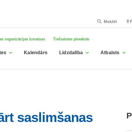
Meklēt
P
es organizācijas izmaiņas
Tiešsaistes pieraksts
tes
Kalendārs
Līdzdalība
Atbalsts
ārt saslimšanas
P