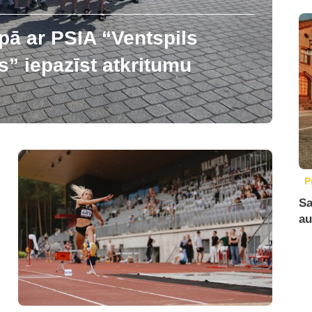
pā ar PSIA “Ventspils
” iepazīst atkritumu
P
Sa
au