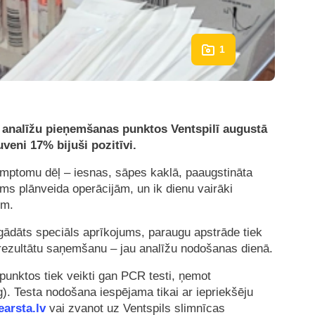
1
 analīžu pieņemšanas punktos Ventspilī augustā
uveni 17% bijuši pozitīvi.
imptomu dēļ – iesnas, sāpes kaklā, paaugstināta
rms plānveida operācijām, un ik dienu vairāki
īm.
egādāts speciāls aprīkojums, paraugu apstrāde tiek
 rezultātu saņemšanu – jau analīžu nodošanas dienā.
unktos tiek veikti gan PCR testi, ņemot
Ag). Testa nodošana iespējama tikai ar iepriekšēju
arsta.lv
vai zvanot uz Ventspils slimnīcas