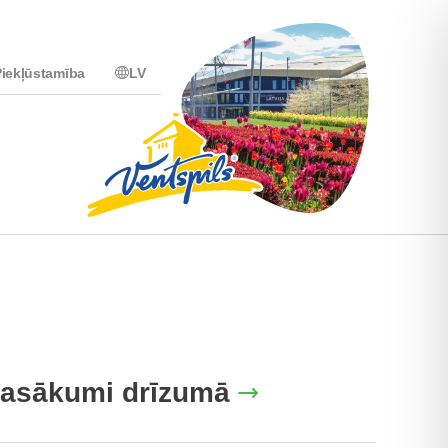
iekļūstamība
LV
asākumi drīzumā