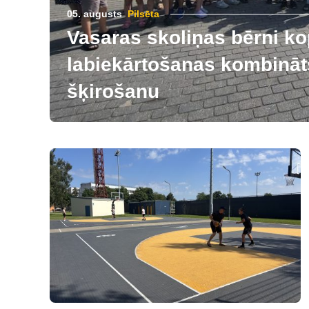
05. augusts
Pilsēta
Vasaras skoliņas bērni ko
labiekārtošanas kombināts
šķirošanu