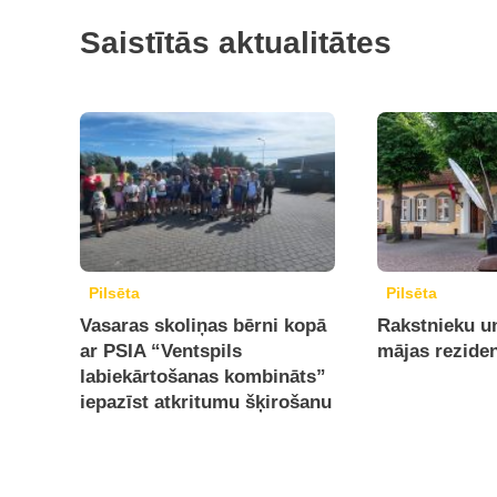
Saistītās aktualitātes
Pilsēta
Pilsēta
Vasaras skoliņas bērni kopā
Rakstnieku un
ar PSIA “Ventspils
mājas reziden
labiekārtošanas kombināts”
iepazīst atkritumu šķirošanu