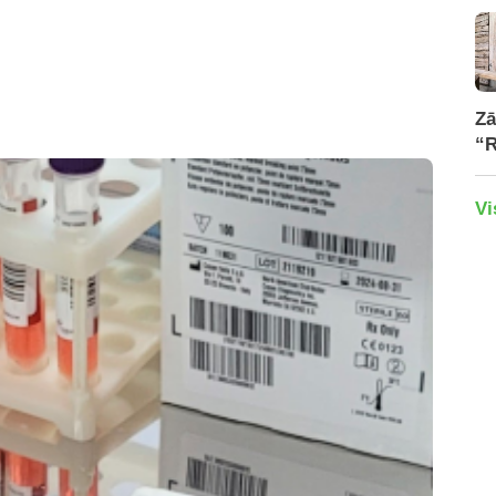
Zā
“R
Vi