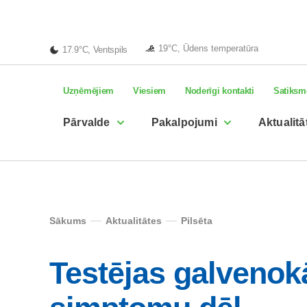
19°C, Ūdens temperatūra
17.9°C, Ventspils
Uzņēmējiem
Viesiem
Noderīgi kontakti
Satiksm
Pārvalde
Pakalpojumi
Aktualitā
Sākums
Aktualitātes
Pilsēta
Testējas galvenok