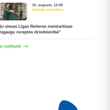
12. augusts, 12:00
Izklaide un kultūra
ļu sievas Līgas Reiteres meistarklase
Paplašinā
ūgaugu receptes dziedniecībā”
tirgū
si notikumi