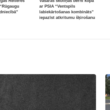
īgas Reiteres
Vasaras skoliņas bērni kopā
 “Rūgaugu
ar PSIA “Ventspils
dniecībā”
labiekārtošanas kombināts”
iepazīst atkritumu šķirošanu