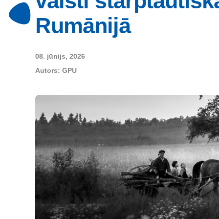
valsti starptautis
Rumānijā
08. jūnijs, 2026
Autors:
GPU