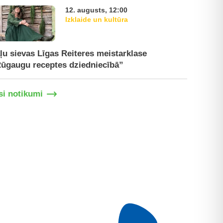
12. augusts, 12:00
Izklaide un kultūra
ļu sievas Līgas Reiteres meistarklase
Paplašinā
ūgaugu receptes dziedniecībā”
tirgū
si notikumi