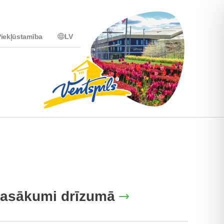
iekļūstamība
LV
asākumi drīzumā