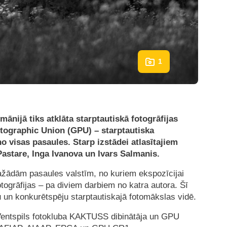
1
umānijā tiks atklāta starptautiskā fotogrāfijas
otographic Union (GPU) – starptautiska
o visas pasaules. Starp izstādei atlasītajiem
 Pastare, Inga Ivanova un Ivars Salmanis.
 dažādām pasaules valstīm, no kuriem ekspozīcijai
fotogrāfijas – pa diviem darbiem no katra autora. Šī
bu un konkurētspēju starptautiskajā fotomākslas vidē.
e, Ventspils fotokluba KAKTUSS dibinātāja un GPU