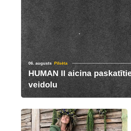
06. augusts
Pilsēta
HUMAN II aicina paskatītie
veidolu