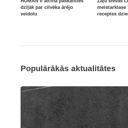
HUMAN II aicina paskatīties
Zāļu sievas L
dziļāk par cilvēka ārējo
meistarklase
veidolu
receptes dzie
Populārākās aktualitātes