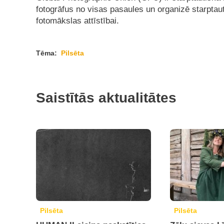
fotogrāfus no visas pasaules un organizē starptau
fotomākslas attīstībai.
Tēma:
Pilsēta
Saistītās aktualitātes
Pilsēta
Pilsēta