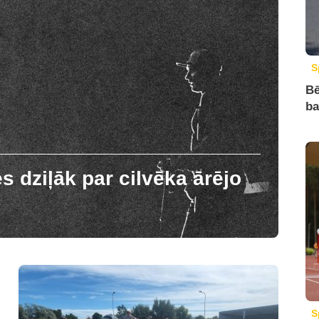
S
Bē
ba
s dziļāk par cilvēka ārējo
S