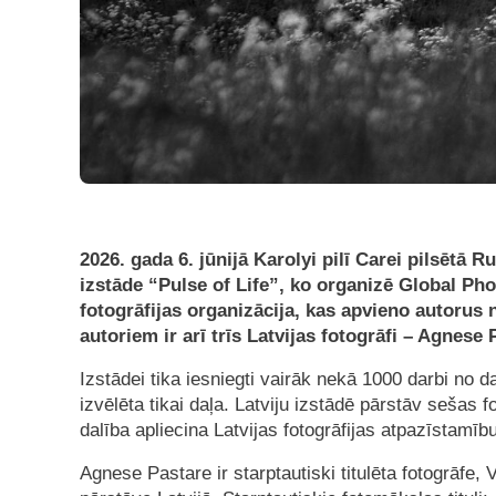
2026. gada 6. jūnijā Karolyi pilī Carei pilsētā R
izstāde “Pulse of Life”, ko organizē Global Ph
fotogrāfijas organizācija, kas apvieno autorus n
autoriem ir arī trīs Latvijas fotogrāfi – Agnese
Izstādei tika iesniegti vairāk nekā 1000 darbi no
izvēlēta tikai daļa. Latviju izstādē pārstāv sešas 
dalība apliecina Latvijas fotogrāfijas atpazīstamī
Agnese Pastare ir starptautiski titulēta fotogrāf