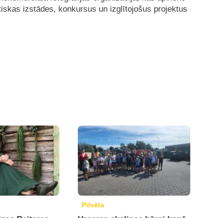
tiskas izstādes, konkursus un izglītojošus projektus
Pilsēta