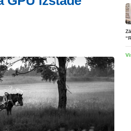
kā GPU izstādē
Zā
“R
Vi