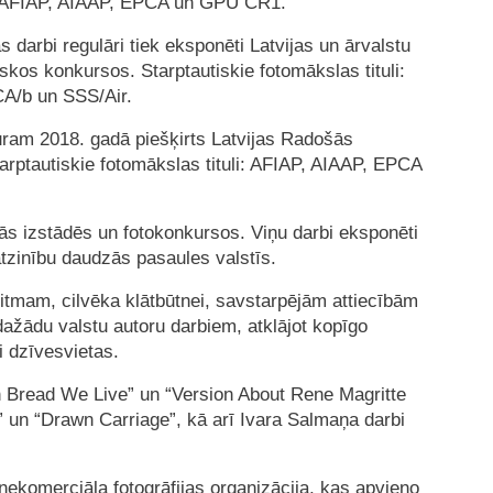
li: AFIAP, AIAAP, EPCA un GPU CR1.
as darbi regulāri tiek eksponēti Latvijas un ārvalstu
skos konkursos. Starptautiskie fotomākslas tituli:
A/b un SSS/Air.
 kuram 2018. gadā piešķirts Latvijas Radošās
arptautiskie fotomākslas tituli: AFIAP, AIAAP, EPCA
iskās izstādēs un fotokonkursos. Viņu darbi eksponēti
atzinību daudzās pasaules valstīs.
 ritmam, cilvēka klātbūtnei, savstarpējām attiecībām
dažādu valstu autoru darbiem, atklājot kopīgo
i dzīvesvietas.
In Bread We Live” un “Version About Rene Magritte
” un “Drawn Carriage”, kā arī Ivara Salmaņa darbi
nekomerciāla fotogrāfijas organizācija, kas apvieno