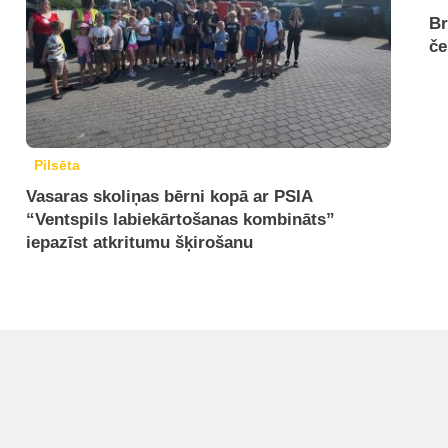
Br
če
Pilsēta
Vasaras skoliņas bērni kopā ar PSIA
“Ventspils labiekārtošanas kombināts”
iepazīst atkritumu šķirošanu