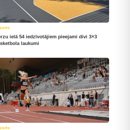
ports
rzu ielā 54 iedzīvotājiem pieejami divi 3×3
sketbola laukumi
ports