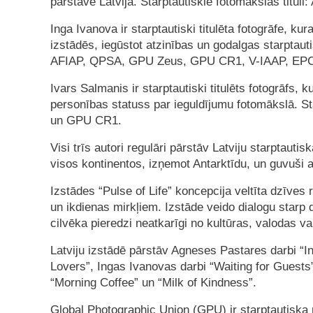
pārstāve Latvijā. Starptautiskie fotomākslas titu
Inga Ivanova ir starptautiski titulēta fotogrāfe, kur
izstādēs, iegūstot atzinības un godalgas starptauti
AFIAP, QPSA, GPU Zeus, GPU CR1, V-IAAP, EPC
Ivars Salmanis ir starptautiski titulēts fotogrāfs,
personības statuss par ieguldījumu fotomākslā. St
un GPU CR1.
Visi trīs autori regulāri pārstāv Latviju starptaut
visos kontinentos, izņemot Antarktīdu, un guvuši 
Izstādes “Pulse of Life” koncepcija veltīta dzīves
un ikdienas mirkļiem. Izstāde veido dialogu starp 
cilvēka pieredzi neatkarīgi no kultūras, valodas va
Latviju izstādē pārstāv Agneses Pastares darbi “
Lovers”, Ingas Ivanovas darbi “Waiting for Guests
“Morning Coffee” un “Milk of Kindness”.
Global Photographic Union (GPU) ir starptautiska 