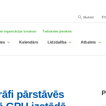
Meklēt
P
es organizācijas izmaiņas
Tiešsaistes pieraksts
tes
Kalendārs
Līdzdalība
Atbalsts
rāfi pārstāvēs
P