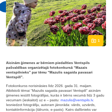
1
Aicinām ģimenes ar bērniem piedalīties Ventspils
pašvaldības organizētajā fotokonkursā “Mazais
ventspilnieks” par tēmu “Mazulis sagaida pavasari
Ventspilī”.
Fotokonkurss norisināsies līdz 2026. gada 31. maijam.
Atbilstoši tēmai “Mazulis sagaida pavasari Ventspilī” aicinām
ģimenes iesūtīt fotogrāfijas, kurās ir bērns vecumā līdz 3 gadu
vecumam (ieskaitot) uz e – pastu:
mazulis@ventspils.lv
.
Iesniedzot fotogrāfiju, autoram jānorāda: vārds, uzvārds,
kontaktinformācija (tālrunis, e‑pasts). Katrs dalībnieks var