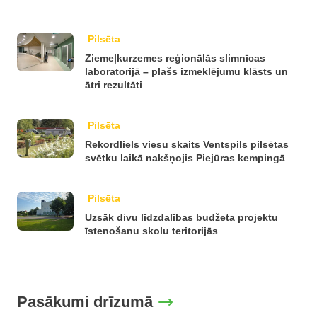
Pilsēta
Ziemeļkurzemes reģionālās slimnīcas
laboratorijā – plašs izmeklējumu klāsts un
ātri rezultāti
Pilsēta
Rekordliels viesu skaits Ventspils pilsētas
svētku laikā nakšņojis Piejūras kempingā
Pilsēta
Uzsāk divu līdzdalības budžeta projektu
īstenošanu skolu teritorijās
Pasākumi drīzumā