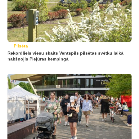
Pilsēta
Rekordliels viesu skaits Ventspils pilsētas svētku laikā
nakšņojis Piejūras kempingā