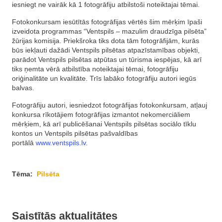
iesniegt ne vairāk kā 1 fotogrāfiju atbilstoši noteiktajai tēmai.
Fotokonkursam iesūtītās fotogrāfijas vērtēs šim mērķim īpaši
izveidota programmas “Ventspils – mazulim draudzīga pilsēta”
žūrijas komisija. Priekšroka tiks dota tām fotogrāfijām, kurās
būs iekļauti dažādi Ventspils pilsētas atpazīstamības objekti,
parādot Ventspils pilsētas atpūtas un tūrisma iespējas, kā arī
tiks ņemta vērā atbilstība noteiktajai tēmai, fotogrāfiju
oriģinalitāte un kvalitāte. Trīs labāko fotogrāfiju autori iegūs
balvas.
Fotogrāfiju autori, iesniedzot fotogrāfijas fotokonkursam, atļauj
konkursa rīkotājiem fotogrāfijas izmantot nekomerciāliem
mērķiem, kā arī publicēšanai Ventspils pilsētas sociālo tīklu
kontos un Ventspils pilsētas pašvaldības
portālā
www.ventspils.lv
.
Tēma:
Pilsēta
Saistītās aktualitātes