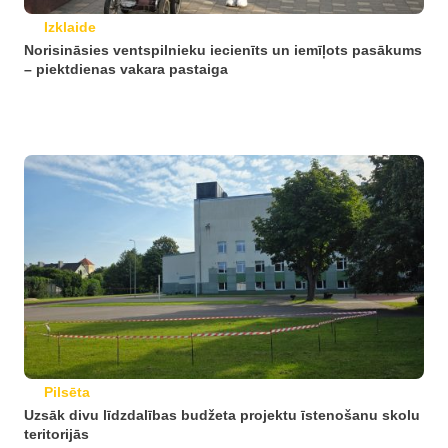
Izklaide
Norisināsies ventspilnieku iecienīts un iemīļots pasākums
– piektdienas vakara pastaiga
Pilsēta
Uzsāk divu līdzdalības budžeta projektu īstenošanu skolu
teritorijās