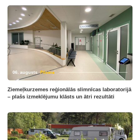
06. augusts
Pilsēta
Ziemeļkurzemes reģionālās slimnīcas laboratorijā
– plašs izmeklējumu klāsts un ātri rezultāti