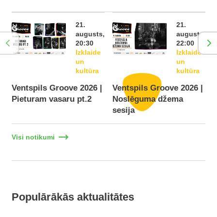
21.
21.
augusts,
augusts,
20:30
22:00
Izklaide
Izklaide
un
un
kultūra
kultūra
Ventspils Groove 2026 |
Ventspils Groove 2026 |
Pieturam vasaru pt.2
Noslēguma džema
F
sesija
Visi notikumi
Populārākās aktualitātes