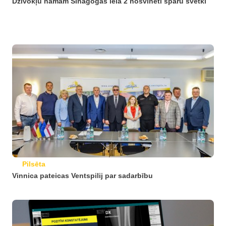
Dzīvokļu namam Sinagogas ielā 2 nosvinēti spāru svētki
Pilsēta
Vinnica pateicas Ventspilij par sadarbību