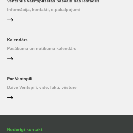
Ventspils valstspilsētas pašvaldības iestādes
Informācija, kontakti, e-pakalpojumi
Kalendārs
Pasākumu un notikumu kalendārs
Par Ventspili
Dzīve Ventspilī, vide, fakti, vēsture
Noderīgi kontakti