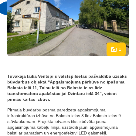
1
Tuvākajā laikā Ventspils valstspilsētas pašvaldība uzsāks
būvdarbus objektā “Apgaismojuma pārbūve no īpašuma
Balasta ielā 11, Talsu ielā no Balasta ielas līdz
transformatora apakšstacijai Dzintaru ielā 34”, veicot
pirmās kārtas izbūvi.
Pirmajā būvdarbu posmā paredzēta apgaismojuma
infrastruktūras izbūve no Balasta ielas 3 līdz Balasta ielas 9
stāvlaukumam. Projekta ietvaros tiks izbūvēta jauna
apgaismojuma kabeļu līnija, uzstādīti jauni apgaismojuma
balsti ar pamatiem un energoefektīvi LED gaismekļi.