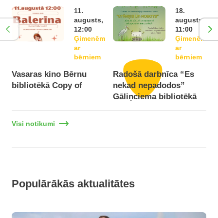
11.
18.
augusts,
augusts,
12:00
11:00
Ģimenēm
Ģimenēm
ar
ar
bērniem
bērniem
Vasaras kino Bērnu
Radošā darbnīca “Es
P
bibliotēkā Copy of
nekad nepadodos”
Gāliņciema bibliotēkā
b
Visi notikumi
Populārākās aktualitātes