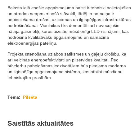
Balasta ielā esošie apgaismojuma balsti ir tehniski nolietojušies
un atrodas neapmierinošā stāvoklī, tādēļ to nomaiņa ir
nepieciešama drošas, uzticamas un ilgtspējīgas infrastruktūras
nodrošināšanai. Vienlaikus tiks demontēti arī novecojušie
nātrija gaismekļi, kurus aizstās mūsdienīgi LED risinājumi, kas
nodrošina kvalitatīvāku apgaismojumu un samazina
elektroenerģijas patēriņu.
Projekta īstenošana uzlabos satiksmes un gājēju drošību, kā
arī veicinās energoefektivitāti un pilsētvides kvalitāti. Pēc
būvdarbu pabeigšanas iedzīvotājiem būs pieejama moderna
un ilgtspējīga apgaismojuma sistēma, kas atbilst mūsdienu
tehniskajām prasībām.
Tēma:
Pilsēta
Saistītās aktualitātes