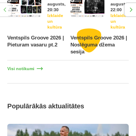
augusts,
augusts,
20:30
22:00
Izklaide
Izklaide
un
un
kultūra
kultūra
Ventspils Groove 2026 |
Ventspils Groove 2026 |
Pieturam vasaru pt.2
Noslēguma džema
F
sesija
Visi notikumi
Populārākās aktualitātes