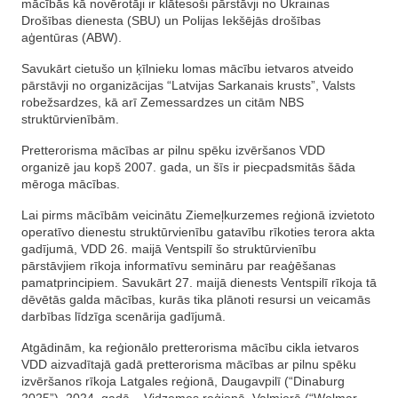
mācībās kā novērotāji ir klātesoši pārstāvji no Ukrainas
Drošības dienesta (SBU) un Polijas Iekšējās drošības
aģentūras (ABW).
Savukārt cietušo un ķīlnieku lomas mācību ietvaros atveido
pārstāvji no organizācijas “Latvijas Sarkanais krusts”, Valsts
robežsardzes, kā arī Zemessardzes un citām NBS
struktūrvienībām.
Pretterorisma mācības ar pilnu spēku izvēršanos VDD
organizē jau kopš 2007. gada, un šīs ir piecpadsmitās šāda
mēroga mācības.
Lai pirms mācībām veicinātu Ziemeļkurzemes reģionā izvietoto
operatīvo dienestu struktūrvienību gatavību rīkoties terora akta
gadījumā, VDD 26. maijā Ventspilī šo struktūrvienību
pārstāvjiem rīkoja informatīvu semināru par reaģēšanas
pamatprincipiem. Savukārt 27. maijā dienests Ventspilī rīkoja tā
dēvētās galda mācības, kurās tika plānoti resursi un veicamās
darbības līdzīga scenārija gadījumā.
Atgādinām, ka reģionālo pretterorisma mācību cikla ietvaros
VDD aizvadītajā gadā pretterorisma mācības ar pilnu spēku
izvēršanos rīkoja Latgales reģionā, Daugavpilī (“Dinaburg