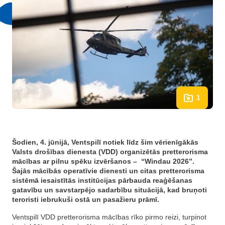
1
Šodien, 4. jūnijā, Ventspilī notiek līdz šim vērienīgākās
Valsts drošības dienesta (VDD) organizētās pretterorisma
mācības ar pilnu spēku izvēršanos – “Windau 2026”.
Šajās mācībās operatīvie dienesti un citas pretterorisma
sistēmā iesaistītās institūcijas pārbauda reaģēšanas
gatavību un savstarpējo sadarbību situācijā, kad bruņoti
teroristi iebrukuši ostā un pasažieru prāmī.
Ventspilī VDD pretterorisma mācības rīko pirmo reizi, turpinot