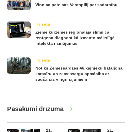
Vinnica pateicas Ventspilij par sadarbību
Pilsēta
Ziemeļkurzemes reģionālajā slimnīcā
rentgena diagnostikā izmanto mākslīgā
intelekta risinājumus
Pilsēta
Notiks Zemessardzes 46.kājnieku bataljona
karavīru un zemessargu apmācība ar
šaušanas vingrinājumiem
Pasākumi drīzumā
21.
21.