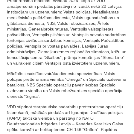
Pretterorisma mācībās “Windau 2026” kopā ar VDD
amatpersonām piedalās pārstāvji no vairāk nekā 20 Latvijas
institūcijām un uzņēmumiem: Valsts policijas, Neatliekamās
medicīniskās palīdzības dienesta, Valsts ugunsdzēsības un
glābšanas dienesta, NBS, Valsts robežsardzes, Ārlietu
ministrijas, Ģenerālprokuratūras, Ventspils valstspilsētas
pašvaldības, Ventspils pilsētas un Ventspils novada sadarbības
teritorijas civilās aizsardzības komisijas, Ventspils Pašvaldības
policijas, Ventspils brīvostas pārvaldes, Latvijas Jūras
administrācijas, Ziemeļkurzemes reģionālās slimnīcas, krīžu un
konsultāciju centra “Skalbes”, prāmju kompānijas “Stena Line”
un vairākiem citiem Ventspils ostā izvietotiem uzņēmumiem.
Mācībās iesaistītas vairāku dienestu specvienības: Valsts
policijas pretterorisma vienība “Omega” un Speciālo uzdevumu
bataljons, NBS Speciālo operāciju pavēlniecības Speciālo
uzdevumu vienība un Valsts robežsardzes speciālo operāciju
dienests “Sigma”.
VDD stiprinot starptautisko sadarbību pretterorisma operāciju
īstenošanā, mācībās piedalās arī Igaunijas Drošības policijas
(KAPO) taktiskā vienība un pārstāvji no NATO
Daudznacionālās brigādes Latvijā – Kanādas Karalisko Gaisa
spēku karavīri ar helikopteriem CH-146 “Griffon”. Papildus