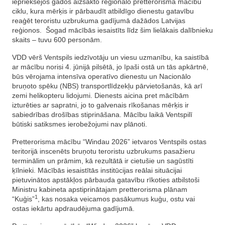
iepriekšējos gados aizsākto reģionālo pretterorisma mācību
ciklu, kura mērķis ir pārbaudīt atbildīgo dienestu gatavību
reaģēt teroristu uzbrukuma gadījumā dažādos Latvijas
reģionos. Šogad mācībās iesaistīts līdz šim lielākais dalībnieku
skaits – tuvu 600 personām.
VDD vērš Ventspils iedzīvotāju un viesu uzmanību, ka saistībā
ar mācību norisi 4. jūnijā pilsētā, jo īpaši ostā un tās apkārtnē,
būs vērojama intensīva operatīvo dienestu un Nacionālo
bruņoto spēku (NBS) transportlīdzekļu pārvietošanās, kā arī
zemi helikopteru lidojumi. Dienests aicina pret mācībām
izturēties ar sapratni, jo to galvenais rīkošanas mērķis ir
sabiedrības drošības stiprināšana. Mācību laikā Ventspilī
būtiski satiksmes ierobežojumi nav plānoti.
Pretterorisma mācību “Windau 2026” ietvaros Ventspils ostas
teritorijā inscenēts bruņotu teroristu uzbrukums pasažieru
terminālim un prāmim, kā rezultātā ir cietušie un sagūstīti
ķīlnieki. Mācībās iesaistītās institūcijas reālai situācijai
pietuvinātos apstākļos pārbauda gatavību rīkoties atbilstoši
Ministru kabineta apstiprinātajam pretterorisma plānam
1
“Kuģis”
, kas nosaka veicamos pasākumus kuģu, ostu vai
ostas iekārtu apdraudējuma gadījumā.