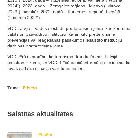
2025”), 2024. gadā – Vidzemes reģionā, Valmierā (“Wolmar
2024”), 2023. gadā – Zemgales reģionā, Jelgavā (“Mītava
2023”), savukārt 2022. gadā – Kurzemes reģionā, Liepājā
(“Liedags 2022”).
VDD Latvijā ir vadošā iestāde pretterorisma jomā, kas koordinē
valsts un pašvaldību institūciju, kā arī citu pretterorisma
prevencijas vai reaģēšanas pasākumos iesaistīto institūciju
darbības pretterorisma jomā.
VDD vērš uzmanību, ka terorisma draudu līmenis Latvijā
patlaban ir zems, un VDD rīcībā esošā informācija neliecina, ka
tuvākajā laikā situācija varētu mainīties.
Tēma:
Pilsēta
Saistītās aktualitātes
Pilsēta