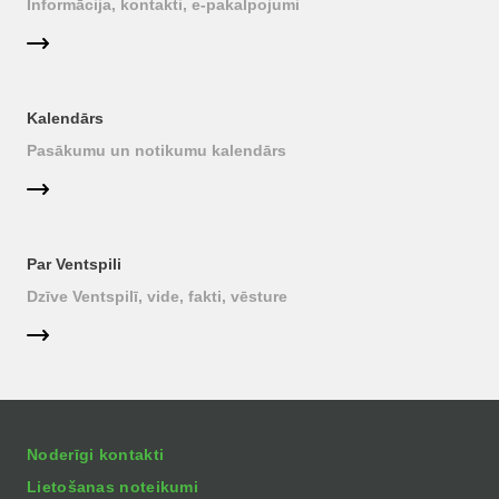
Informācija, kontakti, e-pakalpojumi
Kalendārs
Pasākumu un notikumu kalendārs
Par Ventspili
Dzīve Ventspilī, vide, fakti, vēsture
Noderīgi kontakti
Lietošanas noteikumi