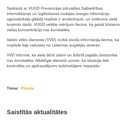
Saskaņā ar VUGD Prevencijas pārvaldes Sabiedrības
informēšanas un izglītošanas nodaļas sniegto informāciju,
ugunsdzēsēji glābēji noplūdi ir ierobežojuši, un notikuma vietā
turpinās darbi. VUGD veiktie mērījumi liecina, ka gaisā bīstama
vielas koncentrācija nav konstatēta.
Valsts vides dienesta (VVD) rīcībā esošā informācija liecina, ka
noplūde bija radusies no cisternas augšējās atveres.
VVD informē, ka viela šķīst ūdenī un šobrīd papildu bīstamība
nav konstatēta. Atbildīgie dienesti uzsver, ka situācija tiek
kontrolēta un apdraudējums iedzīvotājiem nepastāv.
Tēma:
Pilsēta
Saistītās aktualitātes