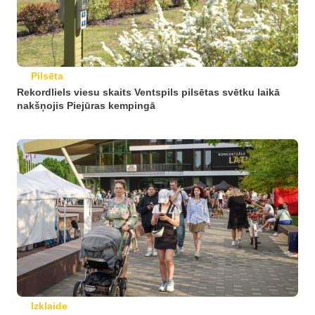
Pilsēta
Rekordliels viesu skaits Ventspils pilsētas svētku laikā
nakšņojis Piejūras kempingā
Izklaide