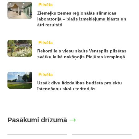
Pilsēta
Ziemeļkurzemes reģionālās slimnīcas
laboratorijā – plašs izmeklējumu klāsts un
ātri rezultāti
Pilsēta
Rekordliels viesu skaits Ventspils pilsētas
svētku laikā nakšņojis Piejūras kempingā
Pilsēta
Uzsāk divu līdzdalības budžeta projektu
īstenošanu skolu teritorijās
Pasākumi drīzumā