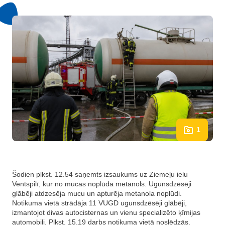
1
Šodien plkst. 12.54 saņemts izsaukums uz Ziemeļu ielu
Ventspilī, kur no mucas noplūda metanols. Ugunsdzēsēji
glābēji atdzesēja mucu un apturēja metanola noplūdi.
Notikuma vietā strādāja 11 VUGD ugunsdzēsēji glābēji,
izmantojot divas autocisternas un vienu specializēto ķīmijas
automobili. Plkst. 15.19 darbs notikuma vietā noslēdzās.