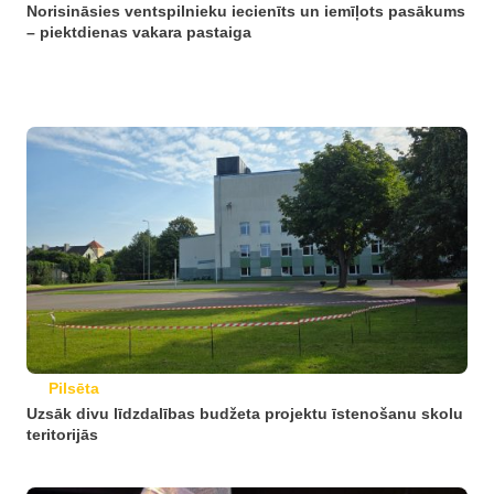
Norisināsies ventspilnieku iecienīts un iemīļots pasākums
– piektdienas vakara pastaiga
Pilsēta
Uzsāk divu līdzdalības budžeta projektu īstenošanu skolu
teritorijās