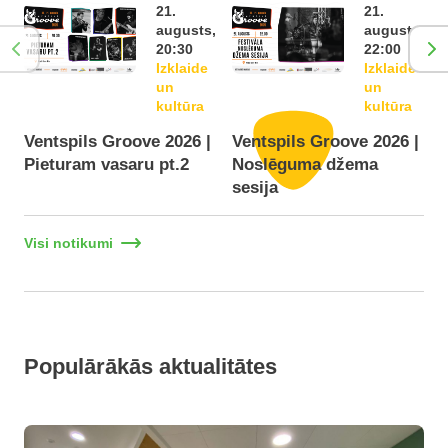
21.
21.
augusts,
augusts,
20:30
22:00
Izklaide
Izklaide
un
un
kultūra
kultūra
Ventspils Groove 2026 |
Ventspils Groove 2026 |
Pieturam vasaru pt.2
Noslēguma džema
F
sesija
Visi notikumi
Populārākās aktualitātes