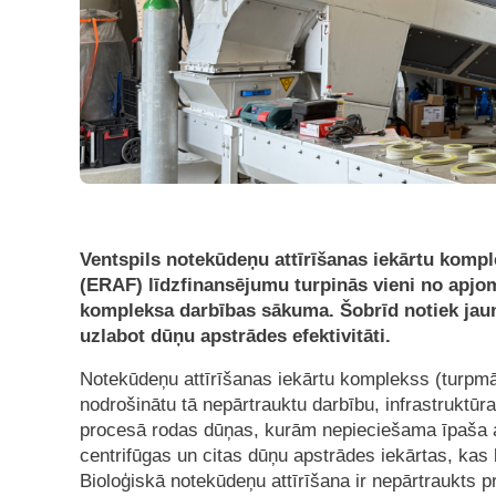
Ventspils notekūdeņu attīrīšanas iekārtu kompl
(ERAF) līdzfinansējumu turpinās vieni no apj
kompleksa darbības sākuma. Šobrīd notiek jaun
uzlabot dūņu apstrādes efektivitāti.
Notekūdeņu attīrīšanas iekārtu komplekss (turpmāk
nodrošinātu tā nepārtrauktu darbību, infrastruktūra
procesā rodas dūņas, kurām nepieciešama īpaša ap
centrifūgas un citas dūņu apstrādes iekārtas, kas
Bioloģiskā notekūdeņu attīrīšana ir nepārtraukts pr