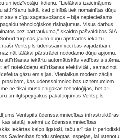
u un iedzīvotāju ikdienu. “Lielākais izaicinājums
 attīrīšanu laikā, kad pilnībā tiek nomainītas dūņu
 un savlaicīgu sagatavošanos – bija nepieciešams
t pagaidu tehnoloģiskos risinājumus. Visus darbus
rpinātos bez pārtraukuma,” skaidro pašvaldības SIA
obrīd turpinās jauno dūņu apstrādes iekārtu
ā īpaši Ventspils ūdenssaimniecības vajadzībām.
amazināt tālākai pārstrādei nododamo dūņu apjomu.
u attīrīšanas iekārtu automātiskās vadības sistēma,
t arī notekūdeņu attīrīšanas efektivitāti, samazinot
nīcefekta gāzu emisijas. Vienlaikus modernizācija
bas prasībām, kas ūdenssaimniecības uzņēmumiem
īmē ne tikai mūsdienīgākas tehnoloģijas, bet arī
tūru un ilgtspējīgākus pakalpojumus Ventspils
dījums Ventspils ūdenssaimniecības infrastruktūras
ļus, kas atstāj ietekmi uz ūdenssaimniecības
s iekārtas kalpo ilgstoši, taču arī tās ir periodiski
as Savienības fondu sniegtās iespējas, lai īstenotu