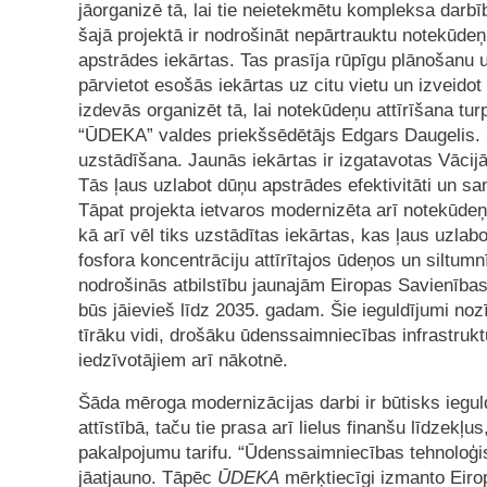
jāorganizē tā, lai tie neietekmētu kompleksa darbīb
šajā projektā ir nodrošināt nepārtrauktu notekūdeņu
apstrādes iekārtas. Tas prasīja rūpīgu plānošanu
pārvietot esošās iekārtas uz citu vietu un izveido
izdevās organizēt tā, lai notekūdeņu attīrīšana tu
“ŪDEKA” valdes priekšsēdētājs Edgars Daugelis. Š
uzstādīšana. Jaunās iekārtas ir izgatavotas Vācij
Tās ļaus uzlabot dūņu apstrādes efektivitāti un s
Tāpat projekta ietvaros modernizēta arī notekūdeņ
kā arī vēl tiks uzstādītas iekārtas, kas ļaus uzlabo
fosfora koncentrāciju attīrītajos ūdeņos un siltum
nodrošinās atbilstību jaunajām Eiropas Savienī
būs jāievieš līdz 2035. gadam. Šie ieguldījumi noz
tīrāku vidi, drošāku ūdenssaimniecības infrastruk
iedzīvotājiem arī nākotnē.
Šāda mēroga modernizācijas darbi ir būtisks iegul
attīstībā, taču tie prasa arī lielus finanšu līdzek
pakalpojumu tarifu. “Ūdenssaimniecības tehnoloģiskā
jāatjauno. Tāpēc
ŪDEKA
mērķtiecīgi izmanto Eirop