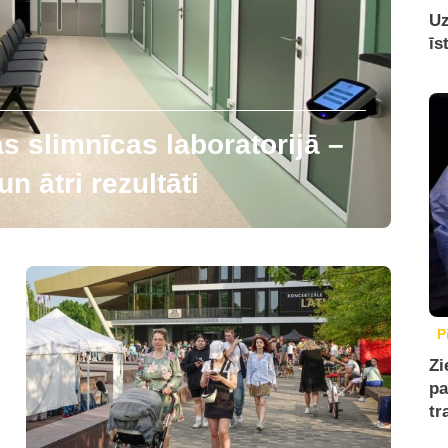
Uz
īs
 slimnīcas laboratorijā –
n ātri rezultāti
P
Zi
pa
tr