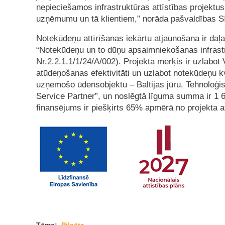
nepieciešamos infrastruktūras attīstības projektus
uzņēmumu un tā klientiem,” norāda pašvaldības S
Notekūdeņu attīrīšanas iekārtu atjaunošana ir daļa
“Notekūdeņu un to dūņu apsaimniekošanas infrastru
Nr.2.2.1.1/1/24/A/002). Projekta mērķis ir uzlabot
atūdeņošanas efektivitāti un uzlabot notekūdeņu k
uzņemošo ūdensobjektu – Baltijas jūru. Tehnoloģi
Service Partner”, un noslēgtā līguma summa ir 1 
finansējums ir piešķirts 65% apmērā no projekta