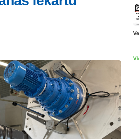
anas iekārtu
Ve
Vi