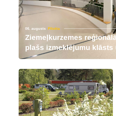
06. augusts
Pilsēta
Ziemeļkurzemes reģionālās
plašs izmeklējumu klāsts u