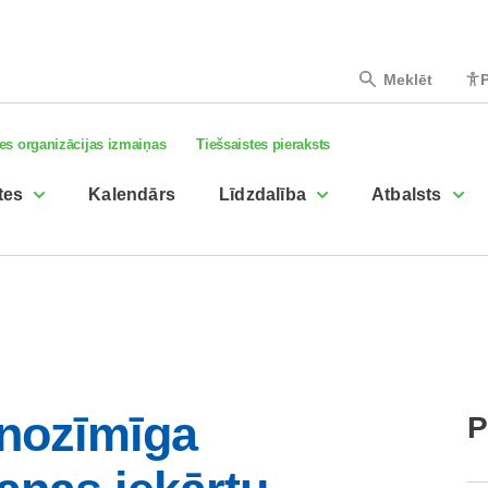
Meklēt
P
es organizācijas izmaiņas
Tiešsaistes pieraksts
tes
Kalendārs
Līdzdalība
Atbalsts
 nozīmīga
P