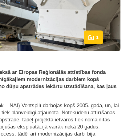
1
eksā ar Eiropas Reģionālās attīstības fonda
omīgākajiem modernizācijas darbiem kopš
o dūņu apstrādes iekārtu uzstādīšana, kas ļaus
 – NAI) Ventspilī darbojas kopš 2005. gada, un, lai
 tiek plānveidīgi atjaunota. Notekūdeņu attīrīšanas
strāde, tādēļ projekta ietvaros tiek nomainītas
 bijušas ekspluatācijā vairāk nekā 20 gadus.
ocess, tādēļ arī modernizācijas darbi bija