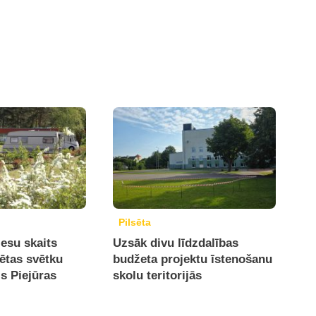
Pilsēta
iesu skaits
Uzsāk divu līdzdalības
sētas svētku
budžeta projektu īstenošanu
is Piejūras
skolu teritorijās