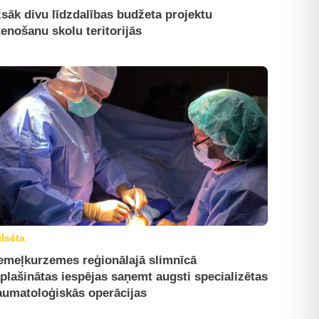
sāk divu līdzdalības budžeta projektu
tenošanu skolu teritorijās
ilsēta
emeļkurzemes reģionālajā slimnīcā
plašinātas iespējas saņemt augsti specializētas
aumatoloģiskās operācijas