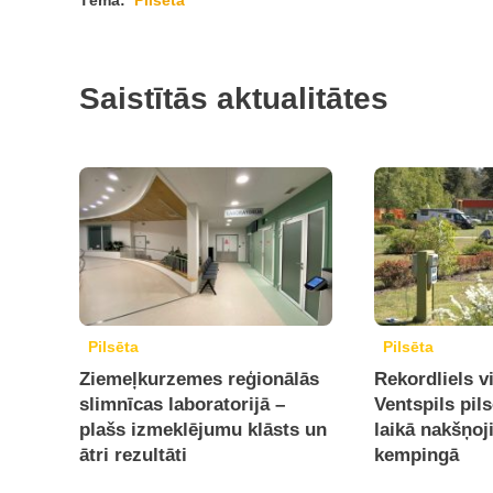
Tēma:
Pilsēta
Saistītās aktualitātes
Pilsēta
Pilsēta
Ziemeļkurzemes reģionālās
Rekordliels v
slimnīcas laboratorijā –
Ventspils pil
plašs izmeklējumu klāsts un
laikā nakšņoj
ātri rezultāti
kempingā