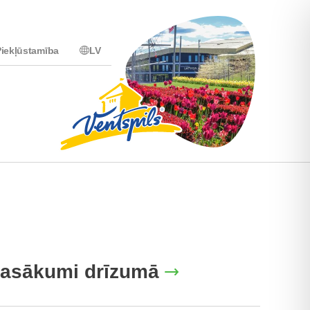
iekļūstamība
LV
asākumi drīzumā