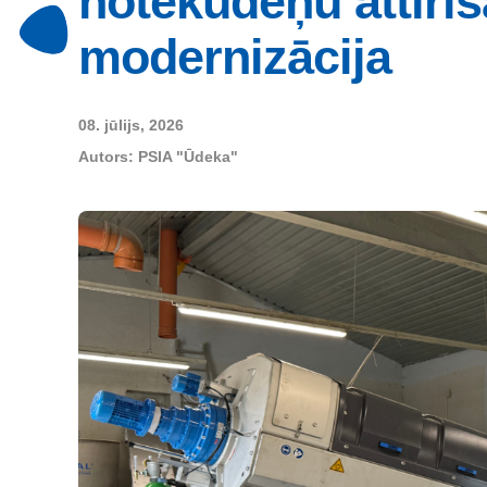
notekūdeņu attīrīš
modernizācija
08. jūlijs, 2026
Autors:
PSIA "Ūdeka"