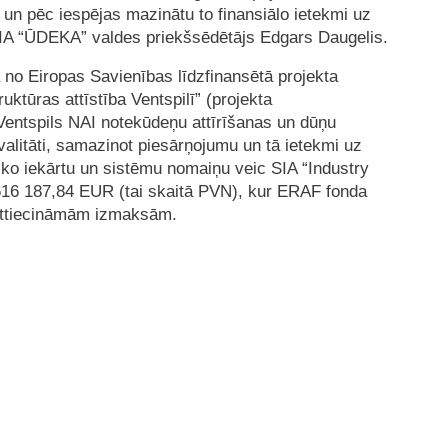
 un pēc iespējas mazinātu to finansiālo ietekmi uz
IA “ŪDEKA” valdes priekšsēdētājs Edgars Daugelis.
 no Eiropas Savienības līdzfinansētā projekta
ktūras attīstība Ventspilī” (projekta
 Ventspils NAI notekūdeņu attīrīšanas un dūņu
valitāti, samazinot piesārņojumu un tā ietekmi uz
sko iekārtu un sistēmu nomaiņu veic SIA “Industry
616 187,84 EUR (tai skaitā PVN), kur ERAF fonda
 attiecināmām izmaksām.