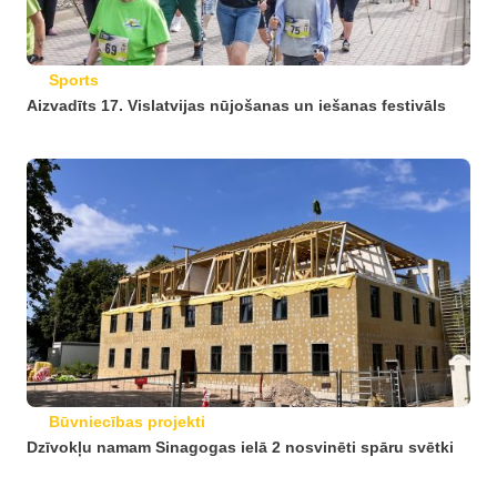
Sports
Aizvadīts 17. Vislatvijas nūjošanas un iešanas festivāls
Būvniecības projekti
Dzīvokļu namam Sinagogas ielā 2 nosvinēti spāru svētki