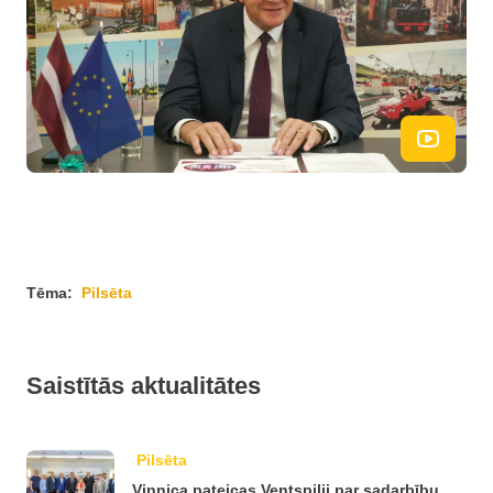
Tēma:
Pilsēta
Saistītās aktualitātes
Pilsēta
Vinnica pateicas Ventspilij par sadarbību