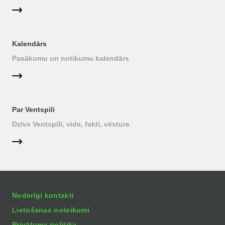
Kalendārs
Pasākumu un notikumu kalendārs
Par Ventspili
Dzīve Ventspilī, vide, fakti, vēsture
Noderīgi kontakti
Lietošanas noteikumi
Privātuma politika