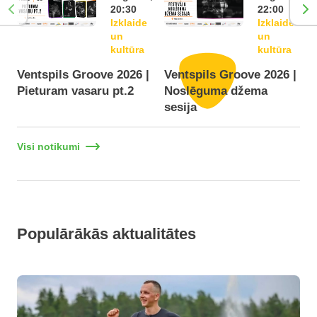
20:30
22:00
Izklaide
Izklaide
un
un
kultūra
kultūra
Ventspils Groove 2026 |
Ventspils Groove 2026 |
Pieturam vasaru pt.2
Noslēguma džema
D
sesija
Visi notikumi
Populārākās aktualitātes