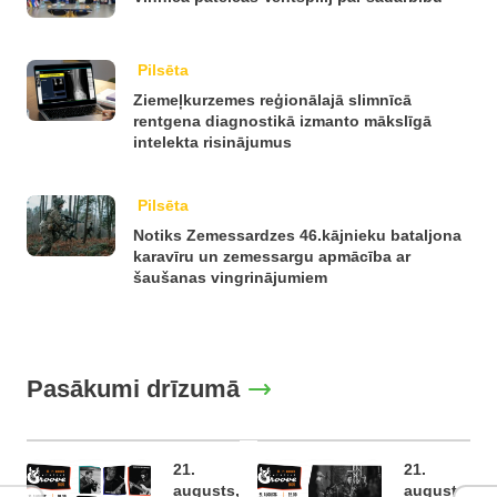
Pilsēta
Ziemeļkurzemes reģionālajā slimnīcā
rentgena diagnostikā izmanto mākslīgā
intelekta risinājumus
Pilsēta
Notiks Zemessardzes 46.kājnieku bataljona
karavīru un zemessargu apmācība ar
šaušanas vingrinājumiem
Pasākumi drīzumā
21.
21.
augusts,
augusts,