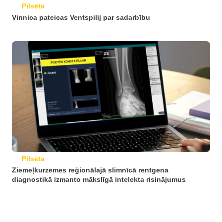
Pilsēta
Vinnica pateicas Ventspilij par sadarbību
Pilsēta
Ziemeļkurzemes reģionālajā slimnīcā rentgena
diagnostikā izmanto mākslīgā intelekta risinājumus