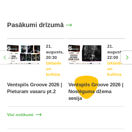
Pasākumi drīzumā
21.
21.
augusts,
augusts,
20:30
22:00
Izklaide
Izklaide
un
un
kultūra
kultūra
Ventspils Groove 2026 |
Ventspils Groove 2026 |
Pieturam vasaru pt.2
Noslēguma džema
F
sesija
Visi notikumi