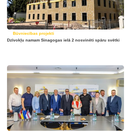
Būvniecības projekti
Dzīvokļu namam Sinagogas ielā 2 nosvinēti spāru svētki