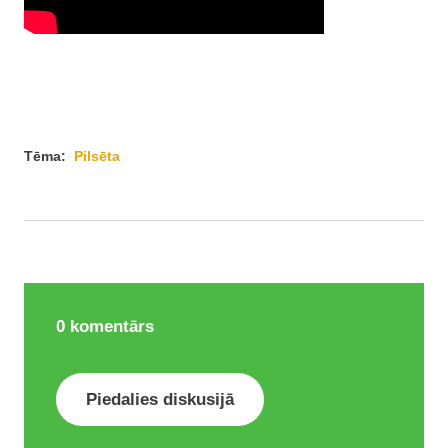
Tēma:
Pilsēta
0
komentārs
Piedalies diskusijā