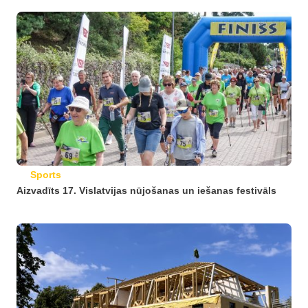
Sports
Aizvadīts 17. Vislatvijas nūjošanas un iešanas festivāls