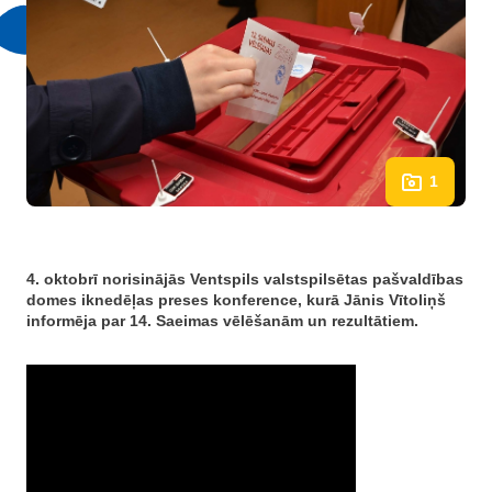
1
4. oktobrī norisinājās Ventspils valstspilsētas pašvaldības
domes iknedēļas preses konference, kurā Jānis Vītoliņš
informēja par 14. Saeimas vēlēšanām un rezultātiem.