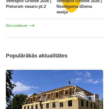
Ventspils Groove 2026 |
Ventspils Groove 2026 |
Pieturam vasaru pt.2
Noslēguma džema
F
sesija
Visi notikumi
Populārākās aktualitātes