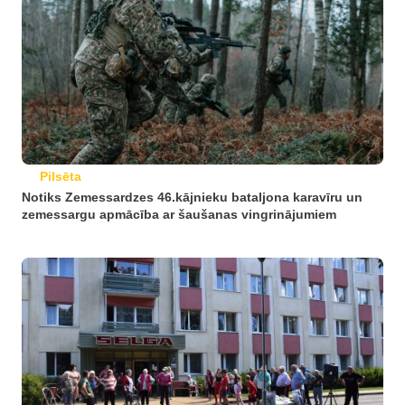
Pilsēta
Notiks Zemessardzes 46.kājnieku bataljona karavīru un
zemessargu apmācība ar šaušanas vingrinājumiem