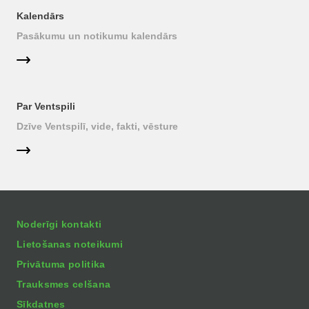
Kalendārs
Pasākumu un notikumu kalendārs
Par Ventspili
Dzīve Ventspilī, vide, fakti, vēsture
Noderīgi kontakti
Lietošanas noteikumi
Privātuma politika
Trauksmes celšana
Sīkdatnes