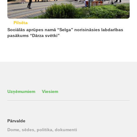
Pilsēta
Sociālās aprūpes namā “Selga” norisināsies labdarības
pasākums “Dārza svētki”
Uzņēmumiem
Viesiem
Pārvalde
Dome, sēdes, politika, dokumenti