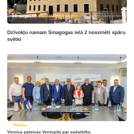
07. augusts
Būvniecības projekti
Dzīvokļu namam Sinagogas ielā 2 nosvinēti spāru
svētki
Pilsēta
Vinnica pateicas Ventspilij par sadarbību