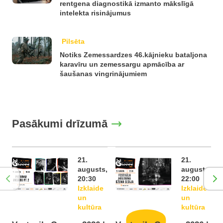
rentgena diagnostikā izmanto mākslīgā
intelekta risinājumus
Pilsēta
Notiks Zemessardzes 46.kājnieku bataljona
karavīru un zemessargu apmācība ar
šaušanas vingrinājumiem
Pasākumi drīzumā
21.
21.
augusts,
augusts,
20:30
22:00
Izklaide
Izklaide
un
un
kultūra
kultūra