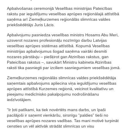
Apbalvošanas ceremonijā Veselības ministrijas Pateicības
rakstu par ieguldījumu veselības aprūpes reģionālajā attīstībā
saņēma arī Ziemeļkurzemes reģionālās slimnīcas valdes
priekšsēdētājs Juris Lācis.
Apbalvojumu pasniedza veselības ministrs Hosams Abu Meri,
uzsverot nozares profesionāļu nozīmīgo darbu Latvijas
veselības aprūpes sistēmas attīstībā. Kopumā Veselības
ministrijas apbalvojumus šogad saņēma vairāki desmiti
nozares pārstāvju – piešķirot gan Atzinības rakstus, gan
Pateicības rakstus –, savukārt Ministru kabineta Atzinības
raksti tika pasniegti par izciliem sasniegumiem veselības jomā.
Ziemeļkurzemes reģionālās slimnīcas valdes priekšsēdētāja
saņemtais apbalvojums apliecina viņa ieguldījumu veselības
aprūpes attīstībā Kurzemes reģionā, veicinot kvalitatīvu un
pieejamu medicīnisko pakalpojumu nodrošināšanu
iedzīvotājiem.
“Ir ļoti patīkami, ka tiek novērtēts mans darbs, un īpaši
pacilājoši ir saņemt vienkāršu, sirsnīgu “paldies” tieši no
veselības aprūpes nozares vadības. Tas mani motivē turpināt
censties un vēl aktīvāk strādāt slimnīcas un visu