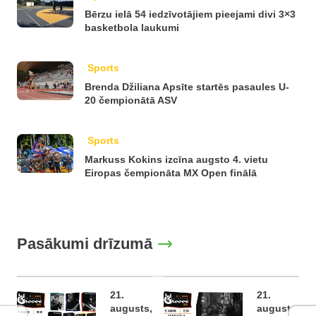
Bērzu ielā 54 iedzīvotājiem pieejami divi 3×3
basketbola laukumi
Sports
Brenda Džiliana Apsīte startēs pasaules U-
20 čempionātā ASV
Sports
Markuss Kokins izcīna augsto 4. vietu
Eiropas čempionāta MX Open finālā
Pasākumi drīzumā
21.
21.
augusts,
augusts,