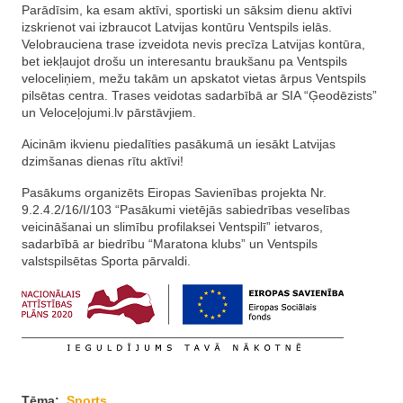
Parādīsim, ka esam aktīvi, sportiski un sāksim dienu aktīvi
izskrienot vai izbraucot Latvijas kontūru Ventspils ielās.
Velobrauciena trase izveidota nevis precīza Latvijas kontūra,
bet iekļaujot drošu un interesantu braukšanu pa Ventspils
veloceliņiem, mežu takām un apskatot vietas ārpus Ventspils
pilsētas centra. Trases veidotas sadarbībā ar SIA “Ģeodēzists”
un Veloceļojumi.lv pārstāvjiem.
Aicinām ikvienu piedalīties pasākumā un iesākt Latvijas
dzimšanas dienas rītu aktīvi!
Pasākums organizēts Eiropas Savienības projekta Nr.
9.2.4.2/16/I/103 “Pasākumi vietējās sabiedrības veselības
veicināšanai un slimību profilaksei Ventspilī” ietvaros,
sadarbībā ar biedrību “Maratona klubs” un Ventspils
valstspilsētas Sporta pārvaldi.
Tēma:
Sports