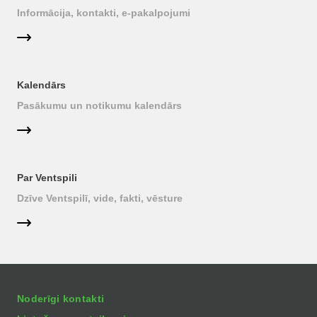
Informācija, kontakti, e-pakalpojumi
Kalendārs
Pasākumu un notikumu kalendārs
Par Ventspili
Dzīve Ventspilī, vide, fakti, vēsture
Noderīgi kontakti