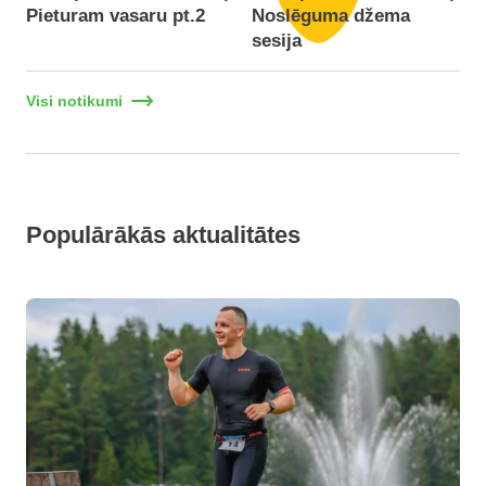
Pieturam vasaru pt.2
Noslēguma džema
F
sesija
Visi notikumi
Populārākās aktualitātes