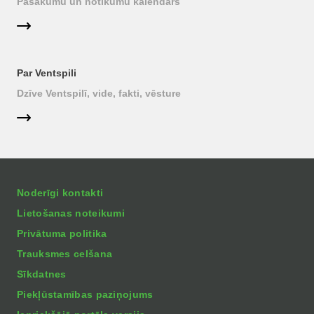
Pasākumu un notikumu kalendārs
Par Ventspili
Dzīve Ventspilī, vide, fakti, vēsture
Noderīgi kontakti
Lietošanas noteikumi
Privātuma politika
Trauksmes celšana
Sīkdatnes
Piekļūstamības paziņojums