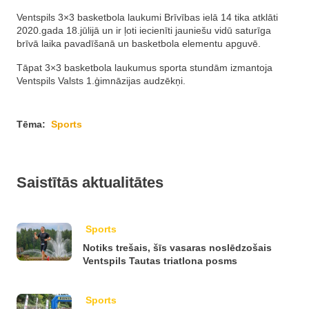
Ventspils 3×3 basketbola laukumi Brīvības ielā 14 tika atklāti
2020.gada 18.jūlijā un ir ļoti iecienīti jauniešu vidū saturīga
brīvā laika pavadīšanā un basketbola elementu apguvē.
Tāpat 3×3 basketbola laukumus sporta stundām izmantoja
Ventspils Valsts 1.ģimnāzijas audzēkņi.
Tēma:
Sports
Saistītās aktualitātes
Sports
Notiks trešais, šīs vasaras noslēdzošais
Ventspils Tautas triatlona posms
Sports