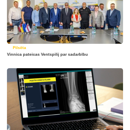
Pilsēta
Vinnica pateicas Ventspilij par sadarbību