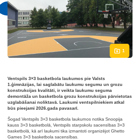
1
Ventspils 3×3 basketbola laukumos pie Valsts
1.ģimnāzijas, lai saglabātu laukumu segumu un grozu
konstrukcijas kvalitāti, ir veikta laukumu seguma
demontāža un basketbola grozu konstrukcijas pārvietotas
uzglabāšanai noliktavā. Laukumi ventspilniekiem atkal
būs pieejami 2026.gada pavasarī.
Šogad Ventspils 3×3 basketbola laukumos notika Snoopija
kauss 3×3 basketbolā, Ventspils starpskolu sacensības 3×3
basketbolā, kā arī laukumi tika izmantoti organizējot Ghetto
Games 3×3 basketbola sacensības.