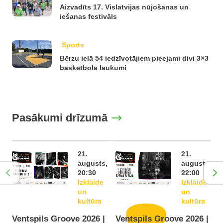
Aizvadīts 17. Vislatvijas nūjošanas un
iešanas festivāls
Sports
Bērzu ielā 54 iedzīvotājiem pieejami divi 3×3
basketbola laukumi
Pasākumi drīzumā
21.
21.
augusts,
augusts,
20:30
22:00
Izklaide
Izklaide
un
un
kultūra
kultūra
Ventspils Groove 2026 |
Ventspils Groove 2026 |