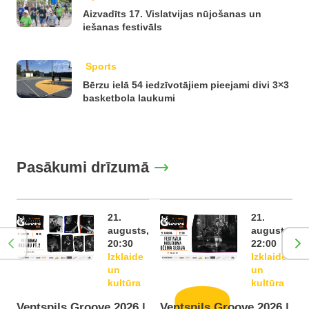
Aizvadīts 17. Vislatvijas nūjošanas un
iešanas festivāls
Sports
Bērzu ielā 54 iedzīvotājiem pieejami divi 3×3
basketbola laukumi
Pasākumi drīzumā
21.
21.
augusts,
augusts,
20:30
22:00
Izklaide
Izklaide
un
un
kultūra
kultūra
Ventspils Groove 2026 |
Ventspils Groove 2026 |