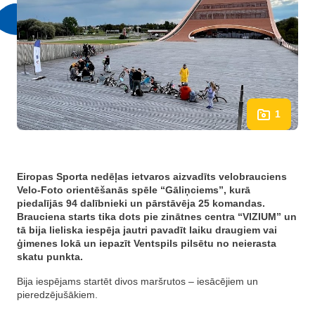
1
Eiropas Sporta nedēļas ietvaros aizvadīts velobrauciens
Velo-Foto orientēšanās spēle “Gāliņciems”, kurā
piedalījās 94 dalībnieki un pārstāvēja 25 komandas.
Brauciena starts tika dots pie zinātnes centra “VIZIUM” un
tā bija lieliska iespēja jautri pavadīt laiku draugiem vai
ģimenes lokā un iepazīt Ventspils pilsētu no neierasta
skatu punkta.
Bija iespējams startēt divos maršrutos – iesācējiem un
pieredzējušākiem.