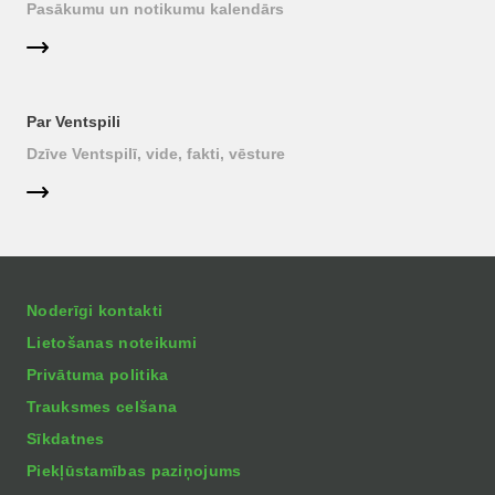
Pasākumu un notikumu kalendārs
Par Ventspili
Dzīve Ventspilī, vide, fakti, vēsture
Noderīgi kontakti
Lietošanas noteikumi
Privātuma politika
Trauksmes celšana
Sīkdatnes
Piekļūstamības paziņojums