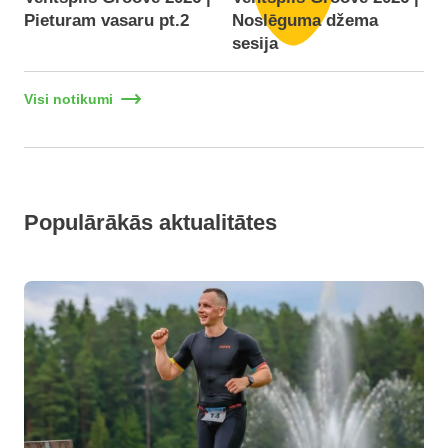
Pieturam vasaru pt.2
Noslēguma džema
F
sesija
Visi notikumi
Populārākās aktualitātes