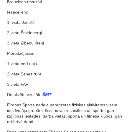
Brauciena rezultāti
Iesācējiem:
1. vieta Jautrīši
2.vieta Šmidebergi
3.vieta Zibeņu riteņi
Pieredzējušiem:
1.vieta Verī nais
2.vieta Sēnes rullē
3.vieta PAR
Detalizēti rezultāti:
ŠEIT
.
Eiropas Sporta nedēļā paredzētas fiziskās aktivitātes visām
iedzīvotāju grupām. Ikviens var iesaistīties un sportot gan
izglītības iestādēs, darba vietās, sporta un fitnesa klubos, gan
arī brīvā dabā.