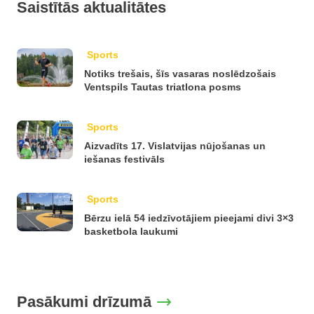
Saistītās aktualitātes
Sports
Notiks trešais, šīs vasaras noslēdzošais
Ventspils Tautas triatlona posms
Sports
Aizvadīts 17. Vislatvijas nūjošanas un
iešanas festivāls
Sports
Bērzu ielā 54 iedzīvotājiem pieejami divi 3×3
basketbola laukumi
Pasākumi drīzumā