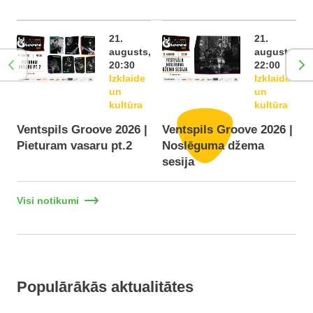
21.
21.
augusts,
augusts,
20:30
22:00
Izklaide
Izklaide
un
un
kultūra
kultūra
Ventspils Groove 2026 |
Ventspils Groove 2026 |
Pieturam vasaru pt.2
Noslēguma džema
F
sesija
Visi notikumi
Populārākās aktualitātes