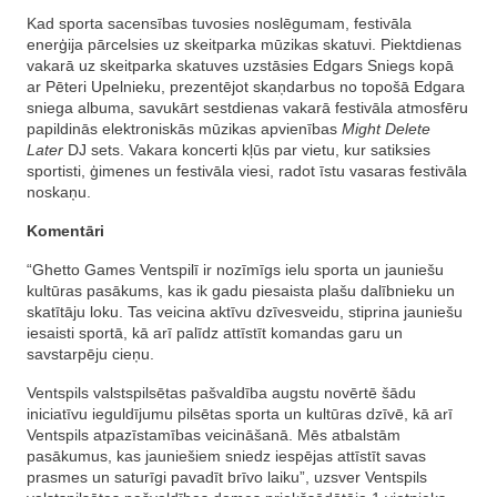
Kad sporta sacensības tuvosies noslēgumam, festivāla
enerģija pārcelsies uz skeitparka mūzikas skatuvi. Piektdienas
vakarā uz skeitparka skatuves uzstāsies Edgars Sniegs kopā
ar Pēteri Upelnieku, prezentējot skaņdarbus no topošā Edgara
sniega albuma, savukārt sestdienas vakarā festivāla atmosfēru
papildinās elektroniskās mūzikas apvienības
Might Delete
Later
DJ sets. Vakara koncerti kļūs par vietu, kur satiksies
sportisti, ģimenes un festivāla viesi, radot īstu vasaras festivāla
noskaņu.
Komentāri
“Ghetto Games Ventspilī ir nozīmīgs ielu sporta un jauniešu
kultūras pasākums, kas ik gadu piesaista plašu dalībnieku un
skatītāju loku. Tas veicina aktīvu dzīvesveidu, stiprina jauniešu
iesaisti sportā, kā arī palīdz attīstīt komandas garu un
savstarpēju cieņu.
Ventspils valstspilsētas pašvaldība augstu novērtē šādu
iniciatīvu ieguldījumu pilsētas sporta un kultūras dzīvē, kā arī
Ventspils atpazīstamības veicināšanā. Mēs atbalstām
pasākumus, kas jauniešiem sniedz iespējas attīstīt savas
prasmes un saturīgi pavadīt brīvo laiku”, uzsver Ventspils