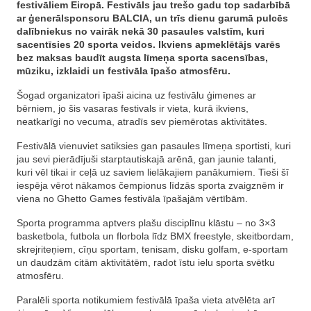
festivāliem Eiropā. Festivāls jau trešo gadu top sadarbībā
ar ģenerālsponsoru BALCIA, un trīs dienu garumā pulcēs
dalībniekus no vairāk nekā 30 pasaules valstīm, kuri
sacentīsies 20 sporta veidos. Ikviens apmeklētājs varēs
bez maksas baudīt augsta līmeņa sporta sacensības,
mūziku, izklaidi un festivāla īpašo atmosfēru.
Šogad organizatori īpaši aicina uz festivālu ģimenes ar
bērniem, jo šis vasaras festivals ir vieta, kurā ikviens,
neatkarīgi no vecuma, atradīs sev piemērotas aktivitātes.
Festivālā vienuviet satiksies gan pasaules līmeņa sportisti, kuri
jau sevi pierādījuši starptautiskajā arēnā, gan jaunie talanti,
kuri vēl tikai ir ceļā uz saviem lielākajiem panākumiem. Tieši šī
iespēja vērot nākamos čempionus līdzās sporta zvaigznēm ir
viena no Ghetto Games festivāla īpašajām vērtībām.
Sporta programma aptvers plašu disciplīnu klāstu – no 3×3
basketbola, futbola un florbola līdz BMX freestyle, skeitbordam,
skrejriteņiem, cīņu sportam, tenisam, disku golfam, e-sportam
un daudzām citām aktivitātēm, radot īstu ielu sporta svētku
atmosfēru.
Paralēli sporta notikumiem festivālā īpaša vieta atvēlēta arī