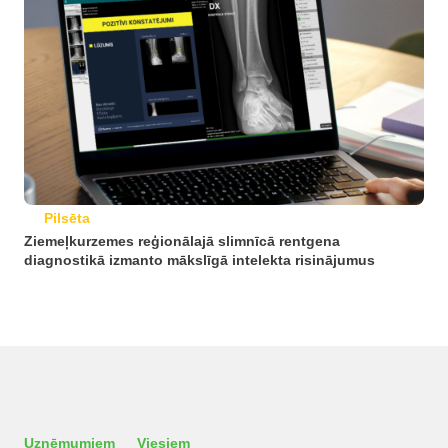
Pilsēta
Ziemeļkurzemes reģionālajā slimnīcā rentgena
diagnostikā izmanto mākslīgā intelekta risinājumus
Uzņēmumiem
Viesiem