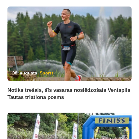
08. augusts
Sports
Notiks trešais, šīs vasaras noslēdzošais Ventspils
Tautas triatlona posms