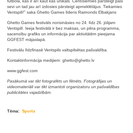
futbolā, kas ir arī kaut kas unikāls. Centīsiemies pārsteigt paši
sevi un tad jau arī izdosies pārsteigt apmeklētājus. Tiekamies
Ventspilī!” saka Ghetto Games līderis Raimonds Elbakjans
Ghetto Games festivāls norisināsies no 24. līdz 26. jūlijam
Ventspilī. Ieeja festivālā ir bez maksas, un pilna programma,
sacensību grafiks un informācija par aktivitātēm pieejama
GGFEST mājaslapā.
Festivālu līdzfinasē Ventspils valtspilsētas pašvaldība.
Kontaktinformācija medijiem:
ghetto@ghetto.lv
www.ggfest.com
Pasākumā var tikt fotografēts un filmēts. Fotogrāfijas un
videomateriāli var tikt izmantoti organizatoru un pašvaldības
publicitātes vajadzībām
.
Tēma:
Sports