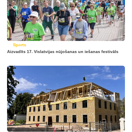
Sports
Aizvadīts 17. Vislatvijas nūjošanas un iešanas festivāls