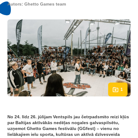
Autors:
Ghetto Games team
1
No 24. līdz 26. jūlijam Ventspils jau četrpadsmito reizi kļūs
par Baltijas aktīvākās nedēļas nogales galvaspilsētu,
uzņemot Ghetto Games festivālu (GGfest) – vienu no
lielākajiem ielu sporta, kultūras un aktīvā dzīvesveida