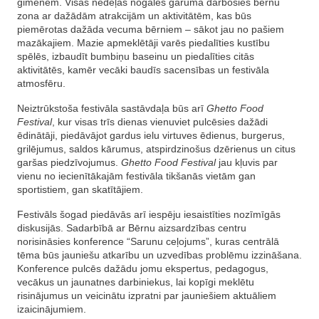
ģimenēm. Visas nedēļas nogales garumā darbosies bērnu
zona ar dažādām atrakcijām un aktivitātēm, kas būs
piemērotas dažāda vecuma bērniem – sākot jau no pašiem
mazākajiem. Mazie apmeklētāji varēs piedalīties kustību
spēlēs, izbaudīt bumbiņu baseinu un piedalīties citās
aktivitātēs, kamēr vecāki baudīs sacensības un festivāla
atmosfēru.
Neiztrūkstoša festivāla sastāvdaļa būs arī
Ghetto Food
Festival
, kur visas trīs dienas vienuviet pulcēsies dažādi
ēdinātāji, piedāvājot gardus ielu virtuves ēdienus, burgerus,
grilējumus, saldos kārumus, atspirdzinošus dzērienus un citus
garšas piedzīvojumus.
Ghetto Food Festival
jau kļuvis par
vienu no iecienītākajām festivāla tikšanās vietām gan
sportistiem, gan skatītājiem.
Festivāls šogad piedāvās arī iespēju iesaistīties nozīmīgās
diskusijās. Sadarbībā ar Bērnu aizsardzības centru
norisināsies konference “Sarunu ceļojums”, kuras centrālā
tēma būs jauniešu atkarību un uzvedības problēmu izzināšana.
Konference pulcēs dažādu jomu ekspertus, pedagogus,
vecākus un jaunatnes darbiniekus, lai kopīgi meklētu
risinājumus un veicinātu izpratni par jauniešiem aktuāliem
izaicinājumiem.