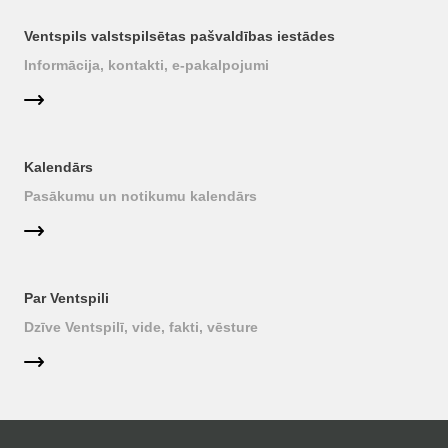
Ventspils valstspilsētas pašvaldības iestādes
Informācija, kontakti, e-pakalpojumi
Kalendārs
Pasākumu un notikumu kalendārs
Par Ventspili
Dzīve Ventspilī, vide, fakti, vēsture