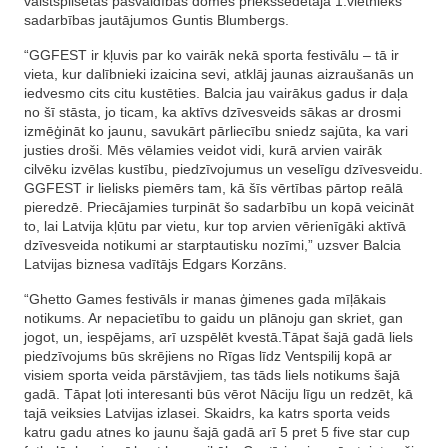
valstspilsētas pašvaldības domes priekšsēdētāja 1.vietnieks
sadarbības jautājumos Guntis Blumbergs.
“GGFEST ir kļuvis par ko vairāk nekā sporta festivālu – tā ir
vieta, kur dalībnieki izaicina sevi, atklāj jaunas aizraušanās un
iedvesmo cits citu kustēties. Balcia jau vairākus gadus ir daļa
no šī stāsta, jo ticam, ka aktīvs dzīvesveids sākas ar drosmi
izmēģināt ko jaunu, savukārt pārliecību sniedz sajūta, ka vari
justies droši. Mēs vēlamies veidot vidi, kurā arvien vairāk
cilvēku izvēlas kustību, piedzīvojumus un veselīgu dzīvesveidu.
GGFEST ir lielisks piemērs tam, kā šīs vērtības pārtop reālā
pieredzē. Priecājamies turpināt šo sadarbību un kopā veicināt
to, lai Latvija kļūtu par vietu, kur top arvien vērienīgāki aktīvā
dzīvesveida notikumi ar starptautisku nozīmi,” uzsver Balcia
Latvijas biznesa vadītājs Edgars Korzāns.
“Ghetto Games festivāls ir manas ģimenes gada mīļākais
notikums. Ar nepacietību to gaidu un plānoju gan skriet, gan
jogot, un, iespējams, arī uzspēlēt kvestā.Tāpat šajā gadā liels
piedzīvojums būs skrējiens no Rīgas līdz Ventspilij kopā ar
visiem sporta veida pārstāvjiem, tas tāds liels notikums šajā
gadā. Tāpat ļoti interesanti būs vērot Nāciju līgu un redzēt, kā
tajā veiksies Latvijas izlasei. Skaidrs, ka katrs sporta veids
katru gadu atnes ko jaunu šajā gadā arī 5 pret 5 five star cup