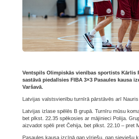
Ventspils Olimpiskās vienības sportists Kārlis
sastāvā piedalīsies FIBA 3×3 Pasaules kausa izcī
Varšavā.
Latvijas valstsvienību turnīrā pārstāvēs arī Naur
Latvijas izlase spēlēs B grupā. Turnīru mūsu koman
bet plkst. 22.35 spēkosies ar mājinieci Polija. Grup
aizvadot spēli pret Čehija, bet plkst. 22.10 – pret 
Pasaules kausa izcīņā gan vīriešu, gan sieviešu 