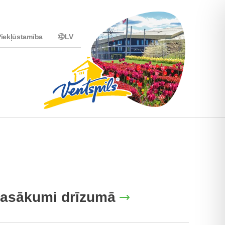
iekļūstamība
LV
asākumi drīzumā