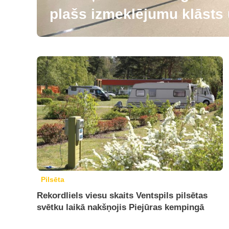
plašs izmeklējumu klāsts u
Pilsēta
Rekordliels viesu skaits Ventspils pilsētas
svētku laikā nakšņojis Piejūras kempingā