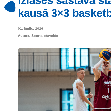
izlases sastāvā st
kausā 3×3 basket
01. jūnijs, 2026
Autors:
Sporta pārvalde