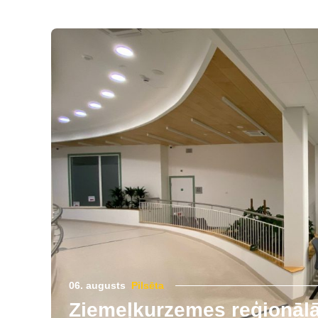
06. augusts
Pilsēta
Ziemeļkurzemes reģionālās