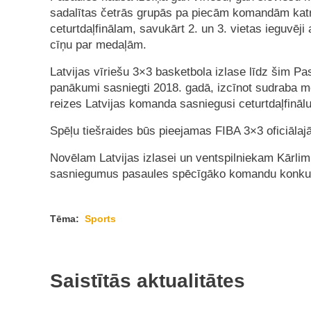
sadalītas četrās grupās pa piecām komandām katrā
ceturtdaļfinālam, savukārt 2. un 3. vietas ieguvēji 
cīņu par medaļām.
Latvijas vīriešu 3×3 basketbola izlase līdz šim Pa
panākumi sasniegti 2018. gadā, izcīnot sudraba me
reizes Latvijas komanda sasniegusi ceturtdaļfinālu
Spēļu tiešraides būs pieejamas FIBA 3×3 oficiālaj
Novēlam Latvijas izlasei un ventspilniekam Kārl
sasniegumus pasaules spēcīgāko komandu konku
Tēma:
Sports
Saistītās aktualitātes