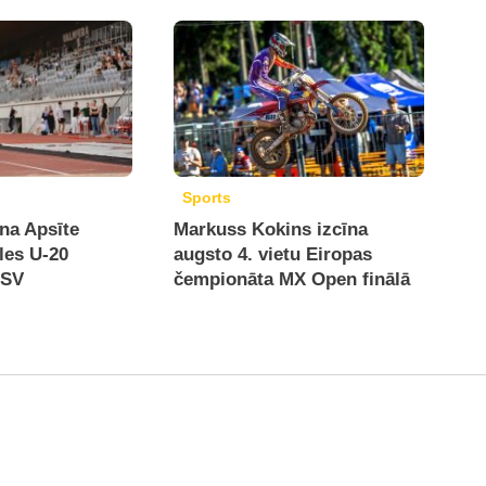
Sports
na Apsīte
Markuss Kokins izcīna
les U-20
augsto 4. vietu Eiropas
ASV
čempionāta MX Open finālā