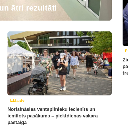
n ātri rezultāti
P
Zi
pa
tr
Izklaide
Norisināsies ventspilnieku iecienīts un
iemīļots pasākums – piektdienas vakara
pastaiga