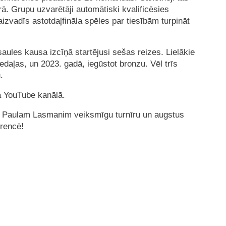
. Grupu uzvarētāji automātiski kvalificēsies
aizvadīs astotdaļfināla spēles par tiesībām turpināt
saules kausa izcīņā startējusi sešas reizes. Lielākie
daļas, un 2023. gadā, iegūstot bronzu. Vēl trīs
.
ā YouTube kanālā.
im Paulam Lasmanim veiksmīgu turnīru un augstus
rencē!