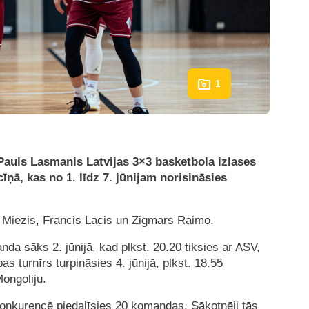
1
 Pauls Lasmanis Latvijas 3×3 basketbola izlases
ņā, kas no 1. līdz 7. jūnijam norisināsies
is Miezis, Francis Lācis un Zigmārs Raimo.
da sāks 2. jūnijā, kad plkst. 20.20 tiksies ar ASV,
as turnīrs turpināsies 4. jūnijā, plkst. 18.55
Mongoliju.
konkurencē piedalīsies 20 komandas. Sākotnēji tās