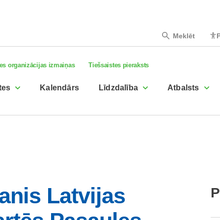
Meklēt
P
es organizācijas izmaiņas
Tiešsaistes pieraksts
tes
Kalendārs
Līdzdalība
Atbalsts
anis Latvijas
P