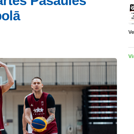
artēs Pasaules
bolā
Ve
Vi