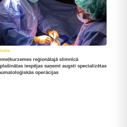
ilsēta
emeļkurzemes reģionālajā slimnīcā
plašinātas iespējas saņemt augsti specializētas
aumatoloģiskās operācijas