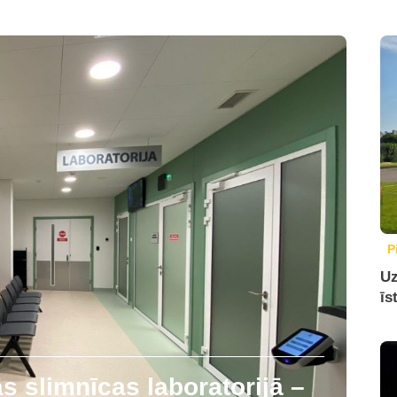
P
Uz
īs
 slimnīcas laboratorijā –