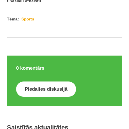
finasiālu atbalstu.
Tēma:
Sports
0
komentārs
Piedalies diskusijā
Saistītās aktualitātes