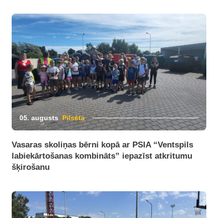
05. augusts
Pilsēta
Vasaras skoliņas bērni kopā ar PSIA “Ventspils
labiekārtošanas kombināts” iepazīst atkritumu
šķirošanu