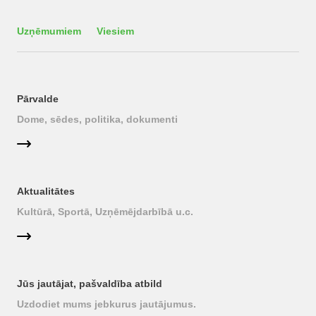
Uzņēmumiem
Viesiem
Pārvalde
Dome, sēdes, politika, dokumenti
Aktualitātes
Kultūrā, Sportā, Uzņēmējdarbībā u.c.
Jūs jautājat, pašvaldība atbild
Uzdodiet mums jebkurus jautājumus.