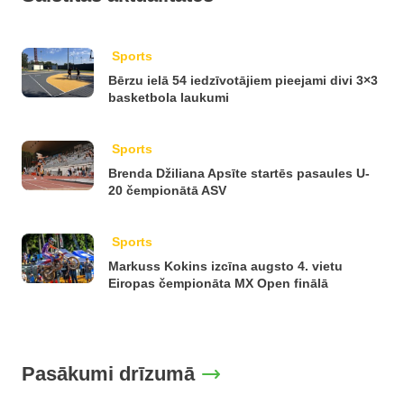
Sports
Bērzu ielā 54 iedzīvotājiem pieejami divi 3×3
basketbola laukumi
Sports
Brenda Džiliana Apsīte startēs pasaules U-
20 čempionātā ASV
Sports
Markuss Kokins izcīna augsto 4. vietu
Eiropas čempionāta MX Open finālā
Pasākumi drīzumā