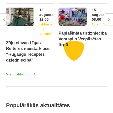
12.
15.
augusts,
augusts,
12:00
08:00
Izklaide
Cits
un
Paplašināta tirdzniecība
P
kultūra
Ventspils Vecpilsētas
V
Zāļu sievas Līgas
tirgū
t
Reiteres meistarklase
“Rūgaugu receptes
dziedniecībā”
Visi notikumi
Populārākās aktualitātes