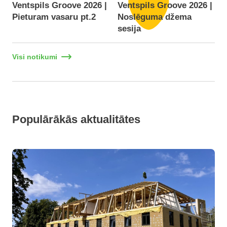
Ventspils Groove 2026 |
Ventspils Groove 2026 |
Pieturam vasaru pt.2
Noslēguma džema
F
sesija
Visi notikumi
Populārākās aktualitātes