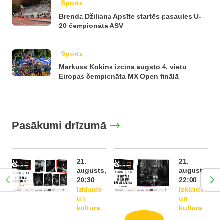
Sports
Brenda Džiliana Apsīte startēs pasaules U-
20 čempionātā ASV
Sports
Markuss Kokins izcīna augsto 4. vietu
Eiropas čempionāta MX Open finālā
Pasākumi drīzumā
21.
21.
augusts,
augusts,
20:30
22:00
Izklaide
Izklaide
un
un
kultūra
kultūra