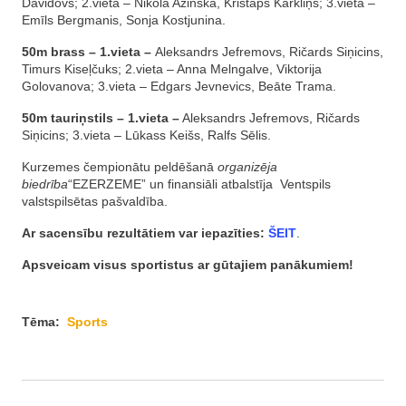
Davidovs; 2.vieta – Nikola Azinska, Kristaps Kārkliņš; 3.vieta –
Emīls Bergmanis, Sonja Kostjunina.
50m brass – 1.vieta –
Aleksandrs Jefremovs, Ričards Siņicins,
Timurs Kiseļčuks; 2.vieta – Anna Melngalve, Viktorija
Golovanova; 3.vieta – Edgars Jevnevics, Beāte Trama.
50m tauriņstils – 1.vieta –
Aleksandrs Jefremovs, Ričards
Siņicins; 3.vieta – Lūkass Keišs, Ralfs Sēlis.
Kurzemes čempionātu peldēšanā
organizēja
biedrība
“EZERZEME” un finansiāli atbalstīja Ventspils
valstspilsētas pašvaldība.
Ar sacensību rezultātiem var iepazīties:
ŠEIT
.
Apsveicam visus sportistus ar gūtajiem panākumiem!
Tēma:
Sports