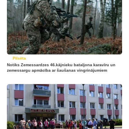
Pilsēta
Notiks Zemessardzes 46.kājnieku bataljona karavīru un
zemessargu apmācība ar šaušanas vingrinājumiem