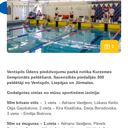
1
Ventspils Ūdens piedzīvojumu parkā notika Kurzemes
čempionāts peldēšanā. Sacensībās piedalījās 300
peldētāji no Ventspils, Liepājas un Jūrmalas.
Godalgotas vietas no mūsu sportistiem izcīnīja:
50m brīvais stils
– 1.vieta – Adrians Vasiļjevs, Lūkass Keišs,
Olga Gaydukova; 2.vieta – Kira Kiseļčuka, Darja Borodovska;
3.vieta – Emīlija Bistrova.
50m uz muguras – 1.vieta –
Adrians Vasiļjevs, Pāvels