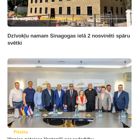
07. augusts
Būvniecības projekti
Dzīvokļu namam Sinagogas ielā 2 nosvinēti spāru
svētki
Pilsēta