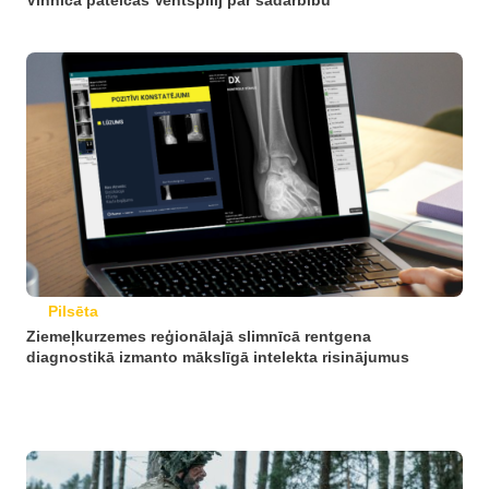
Vinnica pateicas Ventspilij par sadarbību
Pilsēta
Ziemeļkurzemes reģionālajā slimnīcā rentgena
diagnostikā izmanto mākslīgā intelekta risinājumus