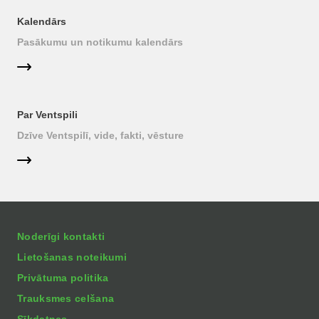
Kalendārs
Pasākumu un notikumu kalendārs
Par Ventspili
Dzīve Ventspilī, vide, fakti, vēsture
Noderīgi kontakti
Lietošanas noteikumi
Privātuma politika
Trauksmes celšana