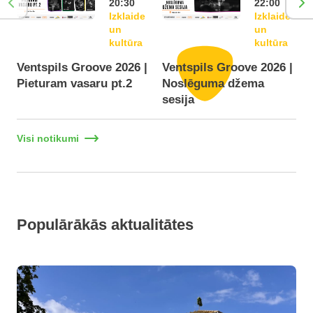
20:30
22:00
Izklaide
Izklaide
un
un
kultūra
kultūra
Ventspils Groove 2026 |
Ventspils Groove 2026 |
Pieturam vasaru pt.2
Noslēguma džema
F
sesija
Visi notikumi
Populārākās aktualitātes