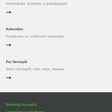
Informācija, kontakti, e-pakalpojumi
Kalendārs
Pasākumu un notikumu kalendārs
Par Ventspili
Dzīve Ventspilī, vide, fakti, vēsture
Noderīgi kontakti
Lietošanas noteikumi