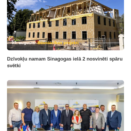
07. augusts
Būvniecības projekti
Dzīvokļu namam Sinagogas ielā 2 nosvinēti spāru
svētki