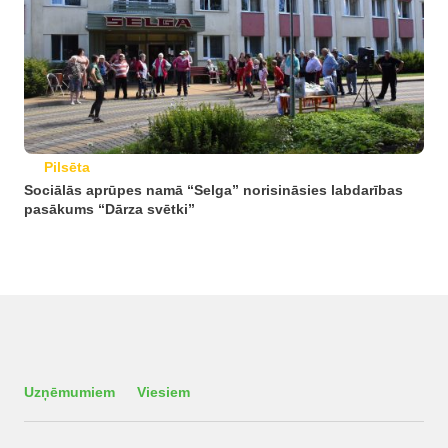
Pilsēta
Sociālās aprūpes namā “Selga” norisināsies labdarības
pasākums “Dārza svētki”
Uzņēmumiem
Viesiem