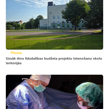
Pilsēta
Uzsāk divu līdzdalības budžeta projektu īstenošanu skolu
teritorijās