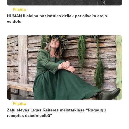
Pilsēta
HUMAN II aicina paskatīties dziļāk par cilvēka ārējo
veidolu
Pilsēta
Zāļu sievas Līgas Reiteres meistarklase “Rūgaugu
receptes dziedniecībā”