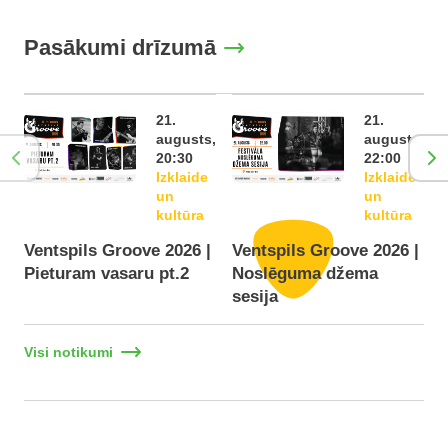
Pasākumi drīzumā
21.
21.
augusts,
augusts,
20:30
22:00
Izklaide
Izklaide
un
un
kultūra
kultūra
Ventspils Groove 2026 |
Ventspils Groove 2026 |
Pieturam vasaru pt.2
Noslēguma džema
F
sesija
Visi notikumi