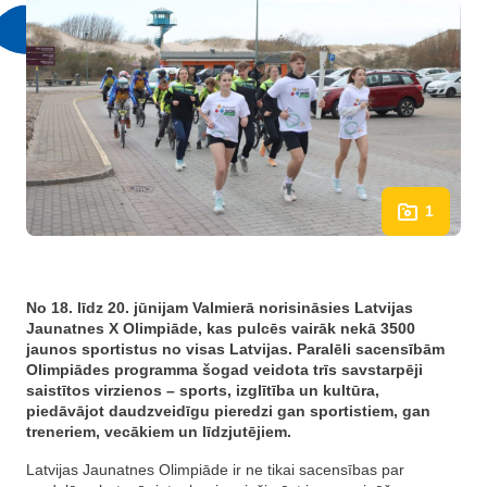
1
No 18. līdz 20. jūnijam Valmierā norisināsies Latvijas
Jaunatnes X Olimpiāde, kas pulcēs vairāk nekā 3500
jaunos sportistus no visas Latvijas. Paralēli sacensībām
Olimpiādes programma šogad veidota trīs savstarpēji
saistītos virzienos – sports, izglītība un kultūra,
piedāvājot daudzveidīgu pieredzi gan sportistiem, gan
treneriem, vecākiem un līdzjutējiem.
Latvijas Jaunatnes Olimpiāde ir ne tikai sacensības par