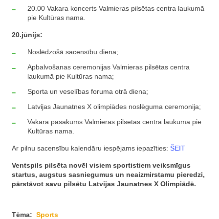
20.00 Vakara koncerts Valmieras pilsētas centra laukumā
pie Kultūras nama.
20.jūnijs:
Noslēdzošā sacensību diena;
Apbalvošanas ceremonijas Valmieras pilsētas centra
laukumā pie Kultūras nama;
Sporta un veselības foruma otrā diena;
Latvijas Jaunatnes X olimpiādes noslēguma ceremonija;
Vakara pasākums Valmieras pilsētas centra laukumā pie
Kultūras nama.
Ar pilnu sacensību kalendāru iespējams iepazīties:
ŠEIT
Ventspils pilsēta novēl visiem sportistiem veiksmīgus
startus, augstus sasniegumus un neaizmirstamu pieredzi,
pārstāvot savu pilsētu Latvijas Jaunatnes X Olimpiādē.
Tēma:
Sports