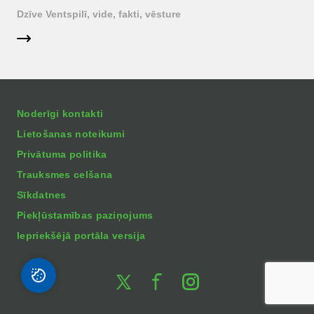
Dzīve Ventspilī, vide, fakti, vēsture
Noderīgi kontakti
Lietošanas noteikumi
Privātuma politika
Trauksmes celšana
Sīkdatnes
Piekļūstamības paziņojums
Iepriekšējā portāla versija