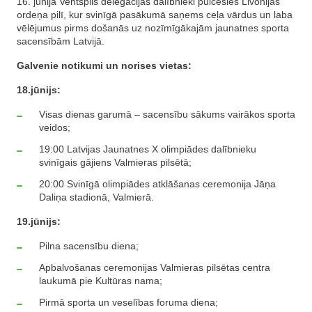
16. jūnijā Ventspils delegācijas dalībnieki pulcēsies Livonijas
ordeņa pilī, kur svinīgā pasākumā saņems ceļa vārdus un laba
vēlējumus pirms došanās uz nozīmīgākajām jaunatnes sporta
sacensībām Latvijā.
Galvenie notikumi un norises vietas:
18.jūnijs:
Visas dienas garumā – sacensību sākums vairākos sporta
veidos;
19:00 Latvijas Jaunatnes X olimpiādes dalībnieku
svinīgais gājiens Valmieras pilsētā;
20:00 Svinīgā olimpiādes atklāšanas ceremonija Jāņa
Daliņa stadionā, Valmierā.
19.jūnijs:
Pilna sacensību diena;
Apbalvošanas ceremonijas Valmieras pilsētas centra
laukumā pie Kultūras nama;
Pirmā sporta un veselības foruma diena;