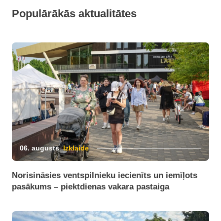
Populārākās aktualitātes
06. augusts
Izklaide
Norisināsies ventspilnieku iecienīts un iemīļots
pasākums – piektdienas vakara pastaiga