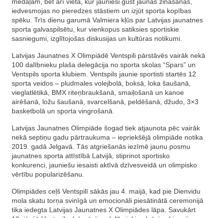
medaļām, bet arī vieta, kur jaunieši gūst jaunas zināšanas,
iedvesmojas no pieredzes stāstiem un izjūt sporta kopības
spēku. Trīs dienu garumā Valmiera kļūs par Latvijas jaunatnes
sporta galvaspilsētu, kur vienkopus satiksies sportiskie
sasniegumi, izglītojošas diskusijas un kultūras notikumi.
Latvijas Jaunatnes X Olimpiādē Ventspili pārstāvēs vairāk nekā
100 dalībnieku plaša delegācija no sporta skolas “Spars” un
Ventspils sporta klubiem. Ventspils jaunie sportisti startēs 12
sporta veidos – pludmales volejbolā, boksā, loka šaušanā,
vieglatlētikā, BMX riteņbraukšanā, smaiļošanā un kanoe
airēšanā, ložu šaušanā, svarcelšanā, peldēšanā, džudo, 3×3
basketbolā un sporta vingrošanā.
Latvijas Jaunatnes Olimpiāde šogad tiek atjaunota pēc vairāk
nekā septiņu gadu pārtraukuma – iepriekšējā olimpiāde notika
2019. gadā Jelgavā. Tās atgriešanās iezīmē jaunu posmu
jaunatnes sporta attīstībā Latvijā, stiprinot sportisko
konkurenci, jauniešu iesaisti aktīvā dzīvesveidā un olimpisko
vērtību popularizēšanu.
Olimpiādes ceļš Ventspilī sākās jau 4. maijā, kad pie Dienvidu
mola skatu torņa svinīgā un emocionāli piesātinātā ceremonijā
tika iedegta Latvijas Jaunatnes X Olimpiādes lāpa. Savukārt