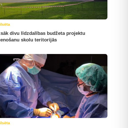
ilsēta
sāk divu līdzdalības budžeta projektu
tenošanu skolu teritorijās
ilsēta