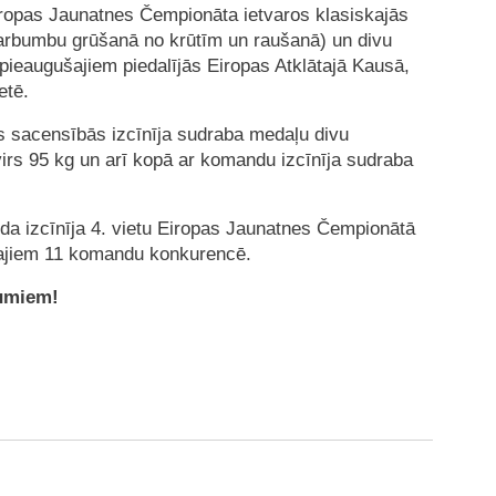
iropas Jaunatnes Čempionāta ietvaros klasiskajās
varbumbu grūšanā no krūtīm un raušanā) un divu
pieaugušajiem piedalījās Eiropas Atklātajā Kausā,
etē.
ās sacensībās izcīnīja sudraba medaļu divu
irs 95 kg un arī kopā ar komandu izcīnīja sudraba
nda izcīnīja 4. vietu Eiropas Jaunatnes Čempionātā
šajiem 11 komandu konkurencē.
kumiem!