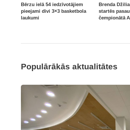
Bērzu ielā 54 iedzīvotājiem
Brenda Džilia
pieejami divi 3×3 basketbola
startēs pasau
laukumi
čempionātā 
Populārākās aktualitātes