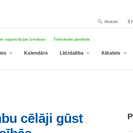
Meklēt
P
es organizācijas izmaiņas
Tiešsaistes pieraksts
tes
Kalendārs
Līdzdalība
Atbalsts
bu cēlāji gūst
P