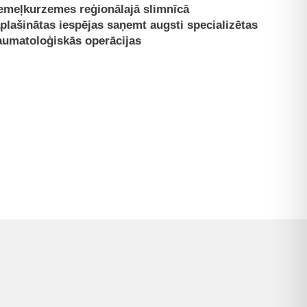
emeļkurzemes reģionālajā slimnīcā
plašinātas iespējas saņemt augsti specializētas
aumatoloģiskās operācijas