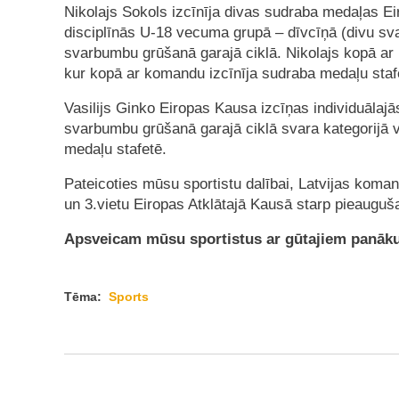
Nikolajs Sokols izcīnīja divas sudraba medaļas E
disciplīnās U-18 vecuma grupā – dīvcīņā (divu s
svarbumbu grūšanā garajā ciklā. Nikolajs kopā ar 
kur kopā ar komandu izcīnīja sudraba medaļu staf
Vasilijs Ginko Eiropas Kausa izcīņas individuālaj
svarbumbu grūšanā garajā ciklā svara kategorijā v
medaļu stafetē.
Pateicoties mūsu sportistu dalībai, Latvijas koma
un 3.vietu Eiropas Atklātajā Kausā starp pieaugu
Apsveicam mūsu sportistus ar gūtajiem panā
Tēma:
Sports