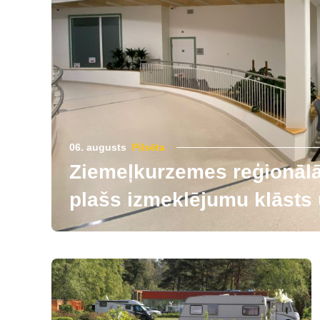
06. augusts
Pilsēta
Ziemeļkurzemes reģionālās
plašs izmeklējumu klāsts u