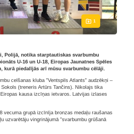
1
i, Polijā, notika starptautiskas svarbumbu
ionāts U-16 un U-18, Eiropas Jaunatnes Spēles
, kurā piedalījās arī mūsu svarbumbu cēlāji.
umbu celšanas kluba ”Ventspils Atlants” audzēkņi –
 Sokols (treneris Artūrs Tančins). Nikolajs tika
 Eiropas kausa izcīņas ietvaros. Latvijas izlases
8 vecuma grupā izcīnīja bronzas medaļu raušanas
pēļu uzvarētāju vingrinājumā ”svarbumbu grūšanā