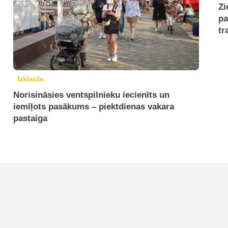
Zi
pa
tr
Izklaide
Norisināsies ventspilnieku iecienīts un
iemīļots pasākums – piektdienas vakara
pastaiga