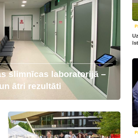
P
Uz
īs
 slimnīcas laboratorijā –
n ātri rezultāti
P