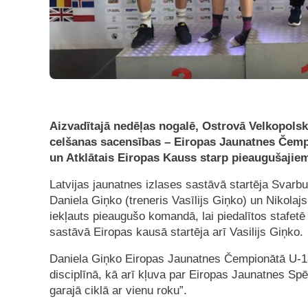
Aizvadītajā nedēļas nogalē, Ostrovā Velkopolsk
celšanas sacensības – Eiropas Jaunatnes Čemp
un Atklātais Eiropas Kauss starp pieaugušajiem
Latvijas jaunatnes izlases sastāvā startēja Svarb
Daniela Giņko (treneris Vasīlijs Giņko) un Nikolajs
iekļauts pieaugušo komandā, lai piedalītos stafetē
sastāvā Eiropas kausā startēja arī Vasilijs Giņko.
Daniela Giņko Eiropas Jaunatnes Čempionātā U-1
disciplīnā, kā arī kļuva par Eiropas Jaunatnes S
garajā ciklā ar vienu roku”.