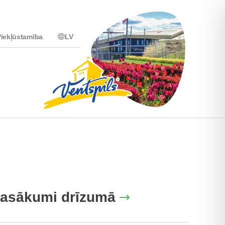
iekļūstamība
LV
asākumi drīzumā