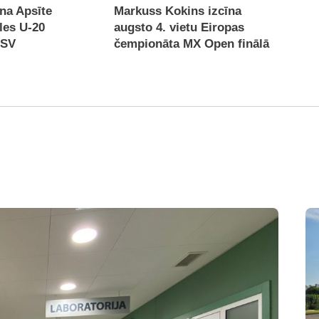
na Apsīte
Markuss Kokins izcīna
les U-20
augsto 4. vietu Eiropas
ASV
čempionāta MX Open finālā