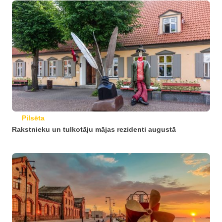
Pilsēta
Rakstnieku un tulkotāju mājas rezidenti augustā