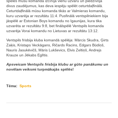
spēlēs mūsu komanda izcīnīja vienu uzvaru un piedzīvoja
divus zaudējumus, kas deva iespēju spēlēt ceturtdaļfinālā.
Ceturtdaļfinālā mūsu komanda tikās ar Valmieras komandu,
kuru uzvarēja ar rezultātu 11:4. Pusfinālā ventspilniekiem bija
jāspēlē ar Estonian Boys komandu no Igaunijas, kura tika
uzvarēta ar rezultātu 9:8, bet finālspēlē Ventspils komanda
uzvarēja Vorai komandu no Lietuvas ar rezultātu 13:12.
Ventspils frisbija kluba komandā spēlēja: Mārcis Skudra, Ģirts
Zaķis, Kristaps Veckāgans, Ričards Racins, Edgars Būdiņš,
Nauris Jasukēvičš, Māris Lukševics, Elvis Zeltiņš, Andrejs
Krauze un Jēkabs Eglītis.
Apsveicam Ventspils frisbija klubu ar gūto panākumu un
novēlam veiksmi turpmākajās spēlēs!
Tēma:
Sports