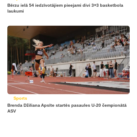
Bērzu ielā 54 iedzīvotājiem pieejami divi 3×3 basketbola
laukumi
Sports
Brenda Džiliana Apsīte startēs pasaules U-20 čempionātā
ASV