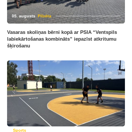
05. augusts
Pilsēta
Vasaras skoliņas bērni kopā ar PSIA “Ventspils
labiekārtošanas kombināts” iepazīst atkritumu
šķirošanu
Sports