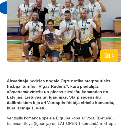
1
Aizvadītajā nedēļas nogalē Ogrē notika starptautisks
frisbija turnīrs “Rīgas Rudens”, kurā piedalījās
divpadsmit
vīriešu un piecas sieviešu komandas no
Latvijas, Lietuvas un Igaunijas. Starp sacensību
dalībniekiem bija arī Ventspils frisbija vīriešu komanda,
kura izcīnīja 1. vietu.
Ventspils komanda spēlēja E grupā kopā ar Vorai (Lietuva),
Estonian Boys (Igaunija) un LAT OPEN 1 komandām. Grupu