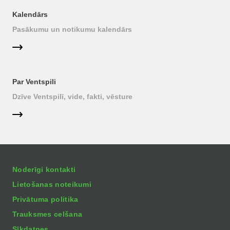
Kalendārs
Pasākumu un notikumu kalendārs
Par Ventspili
Dzīve Ventspilī, vide, fakti, vēsture
Noderīgi kontakti
Lietošanas noteikumi
Privātuma politika
Trauksmes celšana
Sīkdatnes