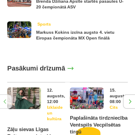
Brenda Džiliana Apsīte startēs pasaules U-
20 čempionātā ASV
Sports
Markuss Kokins izcīna augsto 4. vietu
Eiropas čempionāta MX Open finālā
Pasākumi drīzumā
12.
15.
augusts,
augusts,
12:00
08:00
Izklaide
Cits
un
Paplašināta tirdzniecība
P
kultūra
Ventspils Vecpilsētas
V
Zāļu sievas Līgas
tirgū
t