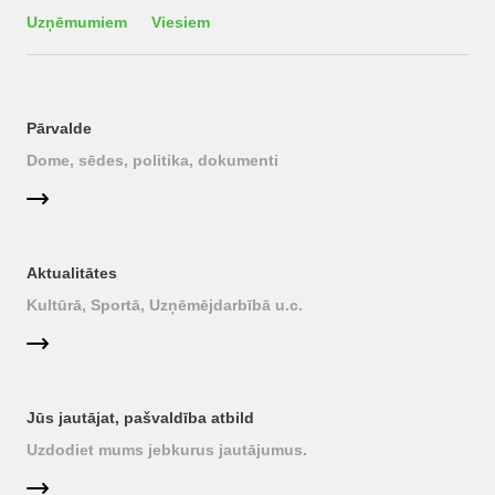
Uzņēmumiem
Viesiem
Pārvalde
Dome, sēdes, politika, dokumenti
Aktualitātes
Kultūrā, Sportā, Uzņēmējdarbībā u.c.
Jūs jautājat, pašvaldība atbild
Uzdodiet mums jebkurus jautājumus.