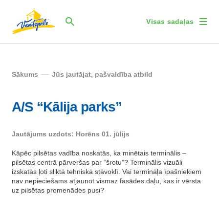
Visas sadaļas
Sākums
Jūs jautājat, pašvaldība atbild
A/S “Kālija parks”
Jautājums uzdots: Horēns 01. jūlijs
Kāpēc pilsētas vadība noskatās, ka minētais terminālis –
pilsētas centrā pārveršas par “šrotu”? Terminālis vizuāli
izskatās ļoti sliktā tehniskā stāvoklī. Vai termināļa īpašniekiem
nav nepieciešams atjaunot vismaz fasādes daļu, kas ir vērsta
uz pilsētas promenādes pusi?