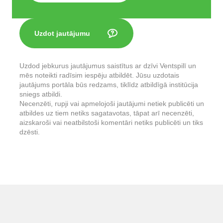
Uzdot jautājumu
Uzdod jebkurus jautājumus saistītus ar dzīvi Ventspilī un
mēs noteikti radīsim iespēju atbildēt. Jūsu uzdotais
jautājums portāla būs redzams, tiklīdz atbildīgā institūcija
sniegs atbildi.
Necenzēti, rupji vai apmelojoši jautājumi netiek publicēti un
atbildes uz tiem netiks sagatavotas, tāpat arī necenzēti,
aizskaroši vai neatbilstoši komentāri netiks publicēti un tiks
dzēsti.