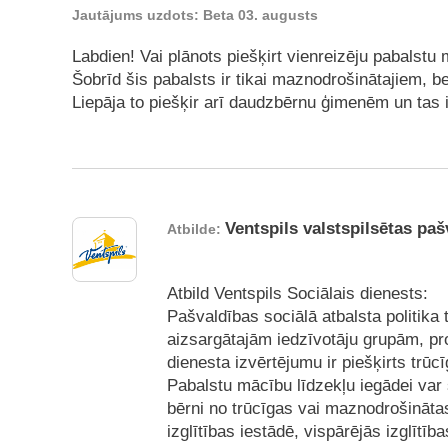
Jautājums uzdots: Beta 03. augusts
Labdien! Vai plānots piešķirt vienreizēju pabalst
Šobrīd šis pabalsts ir tikai maznodrošinātajiem,
Liepāja to piešķir arī daudzbērnu ģimenēm un tas ir
Ventspils valstspilsētas paš
Atbilde:
Atbild Ventspils Sociālais dienests:
Pašvaldības sociālā atbalsta politika 
aizsargātajām iedzīvotāju grupām, pr
dienesta izvērtējumu ir piešķirts tr
Pabalstu mācību līdzekļu iegādei var
bērni no trūcīgas vai maznodrošināt
izglītības iestādē, vispārējās izglītīb