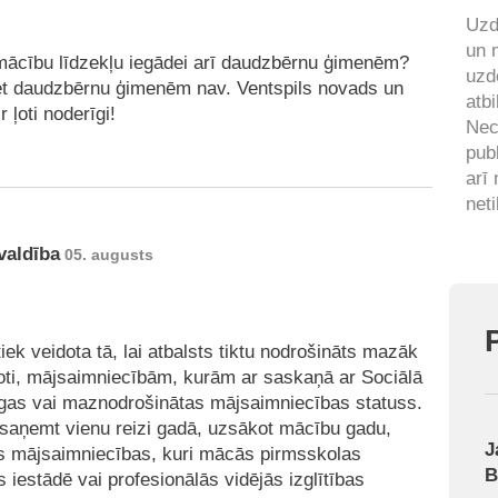
Uzd
un 
u mācību līdzekļu iegādei arī daudzbērnu ģimenēm?
uzd
 bet daudzbērnu ģimenēm nav. Ventspils novads un
atbi
 ļoti noderīgi!
Nec
pub
arī
neti
valdība
05. augusts
tiek veidota tā, lai atbalsts tiktu nodrošināts mazāk
oti, mājsaimniecībām, kurām ar saskaņā ar Sociālā
ūcīgas vai maznodrošinātas mājsaimniecības statuss.
 saņemt vienu reizi gadā, uzsākot mācību gadu,
J
as mājsaimniecības, kuri mācās pirmsskolas
B
as iestādē vai profesionālās vidējās izglītības