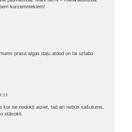
jiem kurzemniekiem!
mums prasa algas daļu atdod un lai uzlabo
4:13
s kur tie nodokļi aiziet, tad arī nebūs sašutums,
o stāvokli.