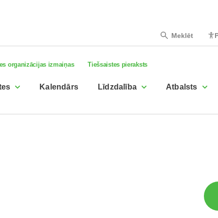
Meklēt
P
es organizācijas izmaiņas
Tiešsaistes pieraksts
tes
Kalendārs
Līdzdalība
Atbalsts