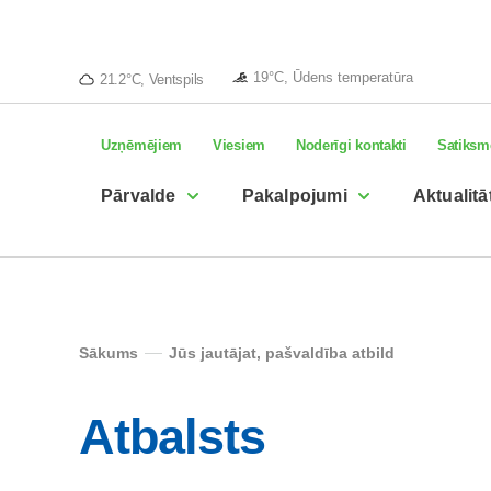
19°C, Ūdens temperatūra
21.2°C, Ventspils
Uzņēmējiem
Viesiem
Noderīgi kontakti
Satiksm
Pārvalde
Pakalpojumi
Aktualitā
Sākums
Jūs jautājat, pašvaldība atbild
Atbalsts