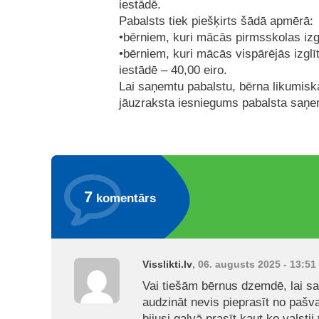
iestādē.
Pabalsts tiek piešķirts šādā apmērā:
•bērniem, kuri mācās pirmsskolas izgl
•bērniem, kuri mācās vispārējās izglīt
iestādē – 40,00 eiro.
Lai saņemtu pabalstu, bērna likumisk
jāuzraksta iesniegums pabalsta saņe
7
komentārs
Visslikti.lv
, 06. augusts 2025 - 13:51
Vai tiešām bērnus dzemdē, lai sa
audzināt nevis pieprasīt no pašva
bijusi galvā prasīt kaut ko valsti