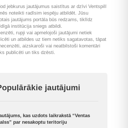
od jebkurus jautājumus saistītus ar dzīvi Ventspilī
mēs noteikti radīsim iespēju atbildēt. Jūsu
otais jautājums portāla būs redzams, tiklīdz
ldīgā institūcija sniegs atbildi.
enzēti, rupji vai apmelojoši jautājumi netiek
licēti un atbildes uz tiem netiks sagatavotas, tāpat
 necenzēti, aizskaroši vai neatbilstoši komentāri
ks publicēti un tiks dzēsti.
Populārākie jautājumi
autājums, kas uzdots laikrakstā “Ventas
alss” par nesakoptu teritoriju