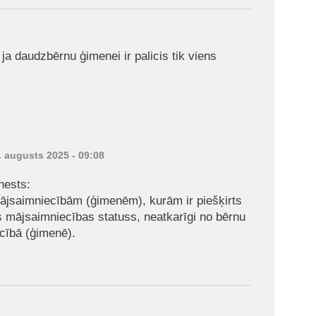
 ja daudzbērnu ģimenei ir palicis tik viens
7. augusts 2025 - 09:08
nests:
mājsaimniecībām (ģimenēm), kurām ir piešķirts
 mājsaimniecības statuss, neatkarīgi no bērnu
cībā (ģimenē).