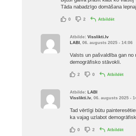
Tāda nabadzīgo domāšana lepna
0
2
Atbildēt
Atbilde:
Visslikti.lv
LABI
, 06. augusts 2025 - 14:06
Valsts un pašvaldība gan no 
demogrāfisko stāvokli.
2
0
Atbildēt
Atbilde:
LABI
Visslikti.lv
, 06. augusts 2025 - 1
Tad vērtīgi būtu painteresētie
ka vajag uzlabot demogrāfisk
0
2
Atbildēt