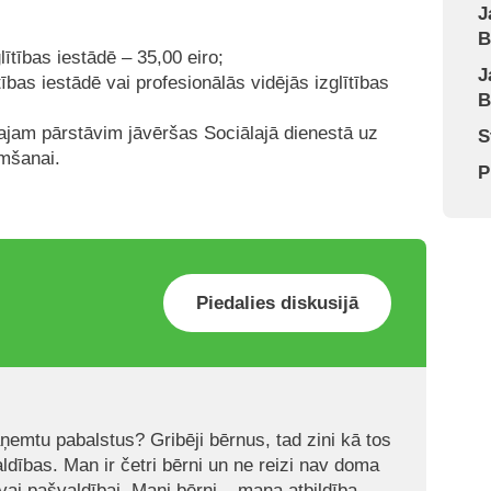
J
B
ītības iestādē – 35,00 eiro;
J
ības iestādē vai profesionālās vidējās izglītības
B
ajam pārstāvim jāvēršas Sociālajā dienestā uz
S
mšanai.
P
Piedalies diskusijā
ņemtu pabalstus? Gribēji bērnus, tad zini kā tos
ldības. Man ir četri bērni un ne reizi nav doma
j vai pašvaldībai. Mani bērni – mana atbildība.