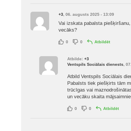
+3
, 06. augusts 2025 - 13:09
Vai izskata pabalsta piešķiršanu,
vecāks?
0
0
Atbildēt
Atbilde:
+3
Ventspils Sociālais dienests
, 0
Atbild Ventspils Sociālais die
Pabalsts tiek piešķirts tām 
trūcīgas vai maznodrošinātas
un vecāku skaita mājsaimnie
0
0
Atbildēt