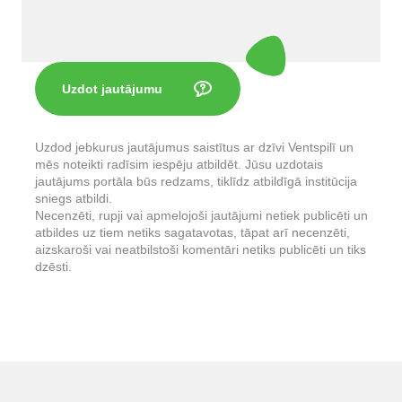
Uzdot jautājumu
Uzdod jebkurus jautājumus saistītus ar dzīvi Ventspilī un
mēs noteikti radīsim iespēju atbildēt. Jūsu uzdotais
jautājums portāla būs redzams, tiklīdz atbildīgā institūcija
sniegs atbildi.
Necenzēti, rupji vai apmelojoši jautājumi netiek publicēti un
atbildes uz tiem netiks sagatavotas, tāpat arī necenzēti,
aizskaroši vai neatbilstoši komentāri netiks publicēti un tiks
dzēsti.