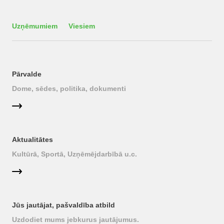
Uzņēmumiem
Viesiem
Pārvalde
Dome, sēdes, politika, dokumenti
Aktualitātes
Kultūrā, Sportā, Uzņēmējdarbībā u.c.
Jūs jautājat, pašvaldība atbild
Uzdodiet mums jebkurus jautājumus.