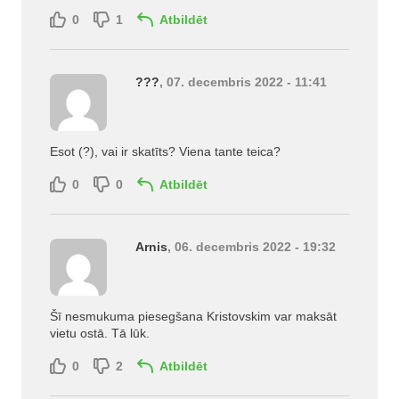
0
1
Atbildēt
???
, 07. decembris 2022 - 11:41
Esot (?), vai ir skatīts? Viena tante teica?
0
0
Atbildēt
Arnis
, 06. decembris 2022 - 19:32
Šī nesmukuma piesegšana Kristovskim var maksāt
vietu ostā. Tā lūk.
0
2
Atbildēt