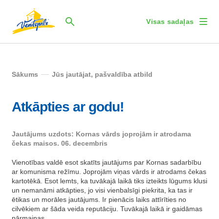
Visas sadaļas
Sākums
Jūs jautājat, pašvaldība atbild
Atkāpties ar godu!
Jautājums uzdots: Kornas vārds joprojām ir atrodama
čekas maisos. 06. decembris
Vienotības valdē esot skatīts jautājums par Kornas sadarbību
ar komunisma režīmu. Joprojām viņas vārds ir atrodams čekas
kartotēkā. Esot lemts, ka tuvākajā laikā tiks izteikts lūgums klusi
un nemanāmi atkāpties, jo visi vienbalsīgi piekrita, ka tas ir
ētikas un morāles jautājums. Ir pienācis laiks attīrīties no
cilvēkiem ar šāda veida reputāciju. Tuvākajā laikā ir gaidāmas
pārmaiņas.