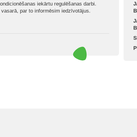
ondicionēšanas iekārtu regulēšanas darbi.
J
 vasarā, par to informēsim iedzīvotājus.
B
J
B
S
P