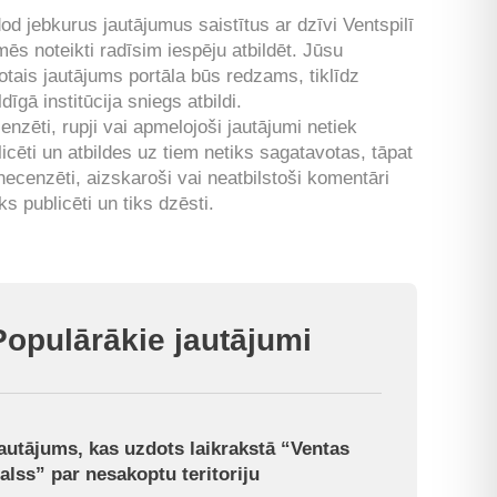
od jebkurus jautājumus saistītus ar dzīvi Ventspilī
mēs noteikti radīsim iespēju atbildēt. Jūsu
otais jautājums portāla būs redzams, tiklīdz
ldīgā institūcija sniegs atbildi.
enzēti, rupji vai apmelojoši jautājumi netiek
licēti un atbildes uz tiem netiks sagatavotas, tāpat
 necenzēti, aizskaroši vai neatbilstoši komentāri
ks publicēti un tiks dzēsti.
Populārākie jautājumi
autājums, kas uzdots laikrakstā “Ventas
alss” par nesakoptu teritoriju