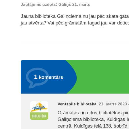
Jautājums uzdots: Gāliņš 21. marts
Jaunā bibliotēka Gāliņciemā nu jau pēc skata gatav
jau atvērta? Vai pēc grāmatām tagad jau var dotie
1
komentārs
Ventspils bibliotēka
, 21. marts 2023 
Grāmatas un citus bibliotēkas p
Gāliņciema bibliotēkā, Kuldīgas 
centrā, Kuldīgas ielā 138, šobrīd