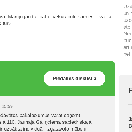
Uzd
un 
a. Manīju jau tur pat cilvēkus pulcējamies – vai tā
uzd
s tur?
atbi
Nec
pub
arī
neti
Piedalies diskusijā
- 15:59
iedāvātos pakalpojumus varat saņemt
J
ielā 110. Jaunajā Gāliņciema sabiedriskajā
B
 ir uzsākta individuāli izgatavoto mēbeļu