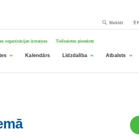
Meklēt
P
es organizācijas izmaiņas
Tiešsaistes pieraksts
tes
Kalendārs
Līdzdalība
Atbalsts
iemā