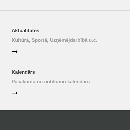
Aktualitātes
Kultūrā, Sportā, Uzņēmējdarbībā u.c.
Kalendārs
Pasākumu un notikumu kalendārs