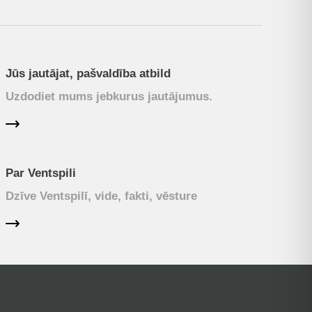
Jūs jautājat, pašvaldība atbild
Uzdodiet mums jebkurus jautājumus.
Par Ventspili
Dzīve Ventspilī, vide, fakti, vēsture