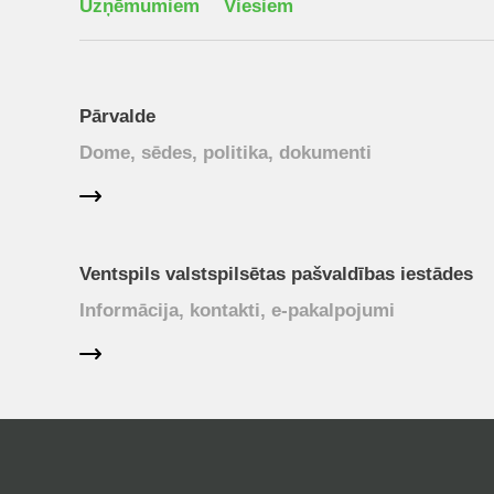
Uzņēmumiem
Viesiem
Pārvalde
Dome, sēdes, politika, dokumenti
Ventspils valstspilsētas pašvaldības iestādes
Informācija, kontakti, e-pakalpojumi