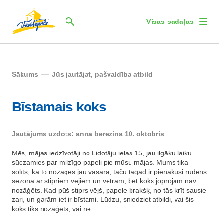
Visas sadaļas
Sākums
Jūs jautājat, pašvaldība atbild
Bīstamais koks
Jautājums uzdots: anna berezina 10. oktobris
Mēs, mājas iedzīvotāji no Lidotāju ielas 15, jau ilgāku laiku
sūdzamies par milzīgo papeli pie mūsu mājas. Mums tika
solīts, ka to nozāģēs jau vasarā, taču tagad ir pienākusi rudens
sezona ar stipriem vējiem un vētrām, bet koks joprojām nav
nozāģēts. Kad pūš stiprs vējš, papele brakšķ, no tās krīt sausie
zari, un garām iet ir bīstami. Lūdzu, sniedziet atbildi, vai šis
koks tiks nozāģēts, vai nē.