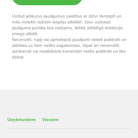
Uzdod jebkurus jautājumus saistītus ar dzīvi Ventspilī un
mēs noteikti radīsim iespēju atbildēt. Jūsu uzdotais
jautājums portāla būs redzams, tiklīdz atbildīgā institūcija
sniegs atbildi.
Necenzēti, rupji vai apmelojoši jautājumi netiek publicēti un
atbildes uz tiem netiks sagatavotas, tāpat arī necenzēti,
aizskaroši vai neatbilstoši komentāri netiks publicēti un tiks
dzēsti.
Uzņēmumiem
Viesiem