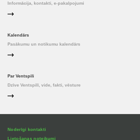
Informācija, kontakti, e-pakalpojumi
Kalendārs
Pasākumu un notikumu kalendārs
Par Ventspili
Dzīve Ventspilī, vide, fakti, vēsture
Noderīgi kontakti
Lietošanas noteikumi