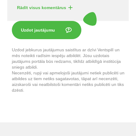
Rādīt visus komentārus
Uzdot jautājumu
Uzdod jebkurus jautājumus saistītus ar dzīvi Ventspilī un
mēs noteikti radīsim iespēju atbildēt. Jūsu uzdotais
jautājums portāla būs redzams, tiklīdz atbildīgā institūcija
sniegs atbildi.
Necenzēti, rupji vai apmelojoši jautājumi netiek publicēti un
atbildes uz tiem netiks sagatavotas, tāpat arī necenzēti,
aizskaroši vai neatbilstoši komentāri netiks publicēti un tiks
dzēsti.