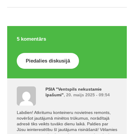
5
komentārs
Piedalies diskusijā
PSIA "Ventspils nekustamie
īpašumi"
, 20. maijs 2025 - 09:54
Labdien! Atkritumu konteineru novietnes remonts,
novēršot jautājumā minētos trūkumus, norādītajā
adresē tiks veikts tuvāko dienu laikā. Paldies par
Jūsu ieinteresētību šī jautājuma risināšanā! Vēlamies