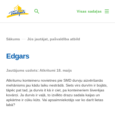
Visas sadaļas
Sākums
Jūs jautājat, pašvaldība atbild
Edgars
Jautājums uzdots: Atkritumi 18. maijs
Atkritumu konteineru novietnes pie SMD durvju aizvēršanās
mehānisms jau kādu laiku nestrādā. Siets virs durvīm ir bojāts,
tāpēc pat tad, ja durvis it kā ir ciet, pa konteineriem šiverējas
kovārņi. Ja durvis ir vaļā, to izvilkto drazu sadala kaijas un
apkārtne ir cūku kūts. Vai apsaimniekotājs var ko darīt lietas
labā?