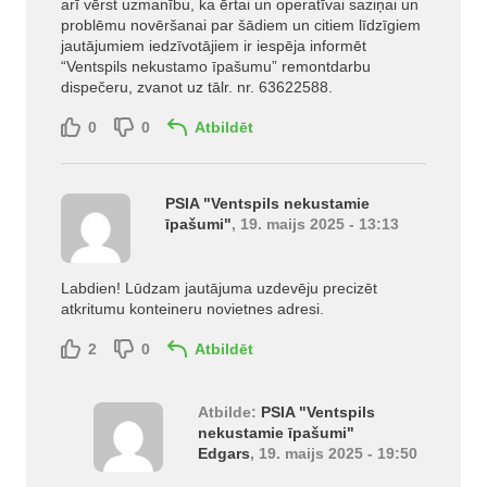
arī vērst uzmanību, ka ērtai un operatīvai saziņai un
problēmu novēršanai par šādiem un citiem līdzīgiem
jautājumiem iedzīvotājiem ir iespēja informēt
“Ventspils nekustamo īpašumu” remontdarbu
dispečeru, zvanot uz tālr. nr. 63622588.
0
0
Atbildēt
PSIA "Ventspils nekustamie
īpašumi"
, 19. maijs 2025 - 13:13
Labdien! Lūdzam jautājuma uzdevēju precizēt
atkritumu konteineru novietnes adresi.
2
0
Atbildēt
Atbilde:
PSIA "Ventspils
nekustamie īpašumi"
Edgars
, 19. maijs 2025 - 19:50