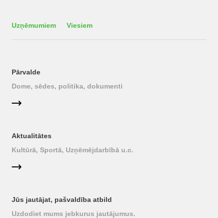
Uzņēmumiem
Viesiem
Pārvalde
Dome, sēdes, politika, dokumenti
Aktualitātes
Kultūrā, Sportā, Uzņēmējdarbībā u.c.
Jūs jautājat, pašvaldība atbild
Uzdodiet mums jebkurus jautājumus.