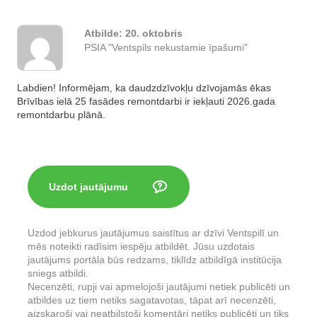
Atbilde:
20. oktobris
PSIA "Ventspils nekustamie īpašumi"
Labdien! Informējam, ka daudzdzīvokļu dzīvojamās ēkas
Brīvības ielā 25 fasādes remontdarbi ir iekļauti 2026.gada
remontdarbu plānā.
Uzdot jautājumu
Uzdod jebkurus jautājumus saistītus ar dzīvi Ventspilī un
mēs noteikti radīsim iespēju atbildēt. Jūsu uzdotais
jautājums portāla būs redzams, tiklīdz atbildīgā institūcija
sniegs atbildi.
Necenzēti, rupji vai apmelojoši jautājumi netiek publicēti un
atbildes uz tiem netiks sagatavotas, tāpat arī necenzēti,
aizskaroši vai neatbilstoši komentāri netiks publicēti un tiks