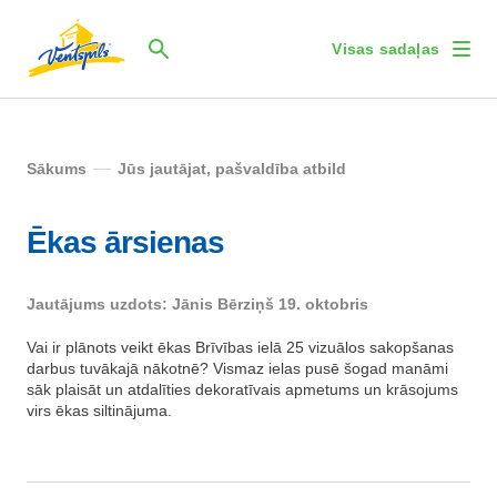
Visas sadaļas
Sākums
Jūs jautājat, pašvaldība atbild
Ēkas ārsienas
Jautājums uzdots: Jānis Bērziņš 19. oktobris
Vai ir plānots veikt ēkas Brīvības ielā 25 vizuālos sakopšanas
darbus tuvākajā nākotnē? Vismaz ielas pusē šogad manāmi
sāk plaisāt un atdalīties dekoratīvais apmetums un krāsojums
virs ēkas siltinājuma.