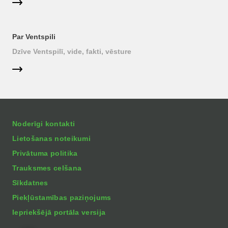
Par Ventspili
Dzīve Ventspilī, vide, fakti, vēsture
Noderīgi kontakti
Lietošanas noteikumi
Privātuma politika
Trauksmes celšana
Sīkdatnes
Piekļūstamības paziņojums
Iepriekšējā portāla versija